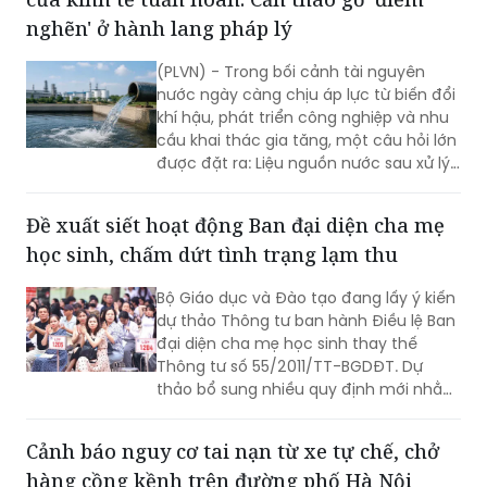
(PLVN) - Trong bối cảnh tài nguyên
nước ngày càng chịu áp lực từ biến đổi
khí hậu, phát triển công nghiệp và nhu
cầu khai thác gia tăng, một câu hỏi lớn
được đặt ra: Liệu nguồn nước sau xử lý
có thể tiếp tục tạo ra giá trị thay vì kết
thúc hành trình ở cửa xả? Bên cạnh
Đề xuất siết hoạt động Ban đại diện cha mẹ
công nghệ, điều cần thiết hơn hết là
học sinh, chấm dứt tình trạng lạm thu
một hành lang pháp lý đủ rõ ràng và
đồng bộ, tạo nền tảng cho nước tái
Bộ Giáo dục và Đào tạo đang lấy ý kiến
chế được quản lý, lưu thông và sử dụng
dự thảo Thông tư ban hành Điều lệ Ban
an toàn trong nền kinh tế tuần hoàn.
đại diện cha mẹ học sinh thay thế
Thông tư số 55/2011/TT-BGDĐT. Dự
thảo bổ sung nhiều quy định mới nhằm
tăng cường phối hợp giữa gia đình và
nhà trường, đồng thời siết chặt hoạt
Cảnh báo nguy cơ tai nạn từ xe tự chế, chở
động của Ban đại diện, ngăn chặn tình
hàng cồng kềnh trên đường phố Hà Nội
trạng lạm thu, ép buộc đóng góp và
lạm dụng danh nghĩa phụ huynh.
Chỉ trong hơn nửa tháng, lực lượng