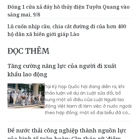
Lũ cuốn nhịp cầu, chia cắt đường đi của hơn 400
hộ dân xã biên giới giáp Lào
ĐỌC THÊM
Tăng cường năng lực của người đi xuất
khẩu lao động
Tại Kỳ họp Quốc hội đang diễn ra, khi
thảo luận về dự án Luật sửa đổi, bổ
sung một số điều của Luật Người lao
động Việt Nam đi làm việc ở nước ngoài
theo hợp đồng; một số đại biểu đã có ý
tưởng thú vị, thiết thực khi đề xuất phát
huy giá trị, năng lực của người đi xuất
Để nước thải công nghiệp thành nguồn lực
khẩu lao động (XKLĐ).
của kinh tế tuần hoàn: Cần tháo gỡ 'điểm
nghẽn' ở hành lang pháp lý