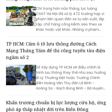
CSGT Hà Nội đã xử lý 472 trường hợp vi
phạm liên quan đến xe tự sản xuất, lắp
ráp, chở hàng cồng kềnh, kéo theo xe
khác hoặc vật khác. Những vi phạm
này tiềm ẩn nguy cơ xảy ra tai nạn giao
thông, đặc biệt khi lưu thông trên các
TP HCM: Cấm ô tô lưu thông đường Cách
tuyến đường có mật độ phương tiện
Mạng Tháng Tám để thi công tuyến tàu điện
cao.
ngầm số 2
Sở Xây dựng TP HCM sẽ điều chỉnh lộ
trình lưu thông thay thế như sau: hướng
đi Lý Thường Kiệt hoặc Trường Chinh
đến Hoàng Văn Thụ đến Lê Bình -
Hoàng Sa - Rạch Bùng Binh - Bà Huyện
Thanh Quan - Võ Thị Sáu - 3 Tháng 2.
Khẩn trương chuẩn bị lực lượng cứu hộ, ứng
phó áp thấp nhiệt đới trên Biển Đông
Áp thấp nhiệt đới trên vịnh Bắc Bộ đang
di chuyển chậm với sức gió mạnh cấp