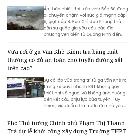
6, giật cấp 8. Ban Chỉ đạo Phòng thủ
dân sự quốc gia yêu cầu các địa
phương ven biển từ Quảng Ninh đến
Quảng Trị quản lý chặt tàu thuyền, chủ
động các phương án ứng phó và sẵn
Vữa rơi ở ga Văn Khê: Kiểm tra bằng mắt
sàng lực lượng, phương tiện cứu hộ, cứu
thường có đủ an toàn cho tuyến đường sắt
nạn...
trên cao?
Sự cố lớp vữa trang trí từ ga Văn Khê rơi
trúng xe buýt nhanh BRT không gây
thiệt hại về người và không ảnh hưởng
đến kết cấu chịu lực của tuyến. Tuy
nhiên, việc kiểm tra trước đó chủ yếu
được thực hiện trực quan, bằng mắt
thường theo chu kỳ, trong khi một số
Phó Thủ tướng Chính phủ Phạm Thị Thanh
hạng mục chưa được đánh giá chuyên
Trà dự lễ khởi công xây dựng Trường THPT
sâu bằng máy móc, thiết bị chuyên
dụng. Sau nhiều lần đôn đốc và kết quả
Nam Đàn 1
kiểm định chậm so với yêu cầu, Công
ty TNHH MTV Đường sắt Hà Nội đã lập
(PLVN) - Dự án xây dựng Trường THPT