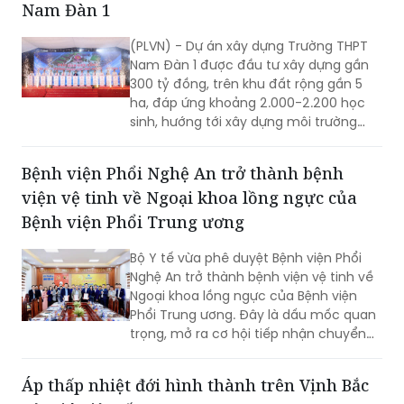
phương án rà soát, sửa chữa tại 12 nhà
Nam Đàn 1 được đầu tư xây dựng gần
ga với kinh phí dự toán hơn 1,1 tỷ đồng.
300 tỷ đồng, trên khu đất rộng gần 5
ha, đáp ứng khoảng 2.000-2.200 học
sinh, hướng tới xây dựng môi trường
học tập, rèn luyện toàn diện, nuôi
dưỡng tri thức, sáng tạo và những giá
Bệnh viện Phổi Nghệ An trở thành bệnh
trị nhân văn.
viện vệ tinh về Ngoại khoa lồng ngực của
Bệnh viện Phổi Trung ương
Bộ Y tế vừa phê duyệt Bệnh viện Phổi
Nghệ An trở thành bệnh viện vệ tinh về
Ngoại khoa lồng ngực của Bệnh viện
Phổi Trung ương. Đây là dấu mốc quan
trọng, mở ra cơ hội tiếp nhận chuyển
giao kỹ thuật chuyên sâu, nâng cao
năng lực điều trị các bệnh lý lồng ngực
Áp thấp nhiệt đới hình thành trên Vịnh Bắc
ngay tại Nghệ An.
Bộ, gió giật cấp 8
(PLVN) - Sáng 7/8, vùng áp thấp trên