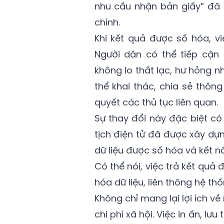
nhu cầu nhận bản giấy” đã 
chính.
Khi kết quả được số hóa, vi
Người dân có thể tiếp cận 
không lo thất lạc, hư hỏng 
thể khai thác, chia sẻ thôn
quyết các thủ tục liên quan.
Sự thay đổi này đặc biệt có
tịch điện tử đã được xây dự
dữ liệu được số hóa và kết n
Có thể nói, việc trả kết quả 
hóa dữ liệu, liên thông hệ t
Không chỉ mang lại lợi ích về
chi phí xã hội. Việc in ấn, l