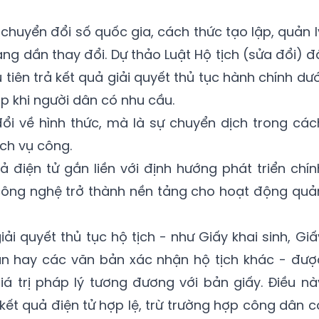
 chuyển đổi số quốc gia, cách thức tạo lập, quản l
ang dần thay đổi. Dự thảo Luật Hộ tịch (sửa đổi) đ
 tiên trả kết quả giải quyết thủ tục hành chính dướ
ấp khi người dân có nhu cầu.
ổi về hình thức, mà là sự chuyển dịch trong các
ịch vụ công.
ả điện tử gắn liền với định hướng phát triển chín
 công nghệ trở thành nền tảng cho hoạt động quả
ải quyết thủ tục hộ tịch - như Giấy khai sinh, Giấ
ân hay các văn bản xác nhận hộ tịch khác - đượ
iá trị pháp lý tương đương với bản giấy. Điều nà
 kết quả điện tử hợp lệ, trừ trường hợp công dân c