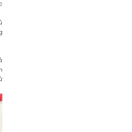
c
ủ
g
ả
n
ử