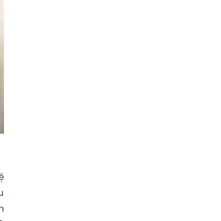
ệ
u
n