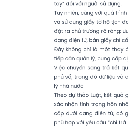
tay” đối với người sử dụng.
Tuy nhiên, cùng với quá trình
và sử dụng giấy tờ hộ tịch đ
đặt ra chủ trương rõ ràng: ưu
dạng điện tử, bản giấy chỉ c
Đây không chỉ là một thay đ
tiếp cận quản lý, cung cấp d
Việc chuyển sang trả kết qu
phủ số, trong đó dữ liệu và
lý nhà nước.
Theo dự thảo Luật, kết quả gi
xác nhận tình trạng hôn nh
cấp dưới dạng điện tử, có g
phù hợp với yêu cầu “chỉ trả