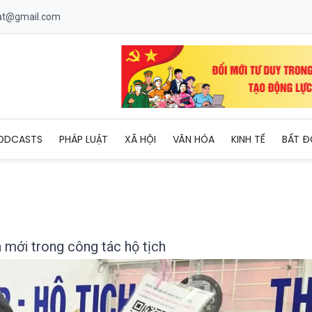
uat@gmail.com
ử: Bước tiến mới trong công tác hộ tịch
ODCASTS
PHÁP LUẬT
XÃ HỘI
VĂN HÓA
KINH TẾ
BẤT Đ
n mới trong công tác hộ tịch