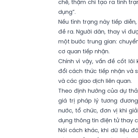
chế, thậm chí tạo ra tình tr
dụng”.
Nếu tình trạng này tiếp diễn
đề ra. Người dân, thay vì đư
một bước trung gian: chuyển
cơ quan tiếp nhận.
Chính vì vậy, vấn đề cốt lõ
đổi cách thức tiếp nhận và 
và các giao dịch liên quan.
Theo định hướng của dự thảo 
giá trị pháp lý tương đươn
nước, tổ chức, đơn vị khi gi
dụng thông tin điện tử thay 
Nói cách khác, khi dữ liệu 