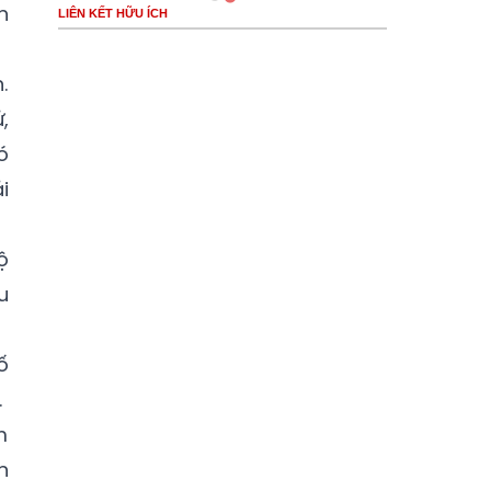
h
LIÊN KẾT HỮU ÍCH
.
,
ó
i
ộ
u
ố
.
m
n