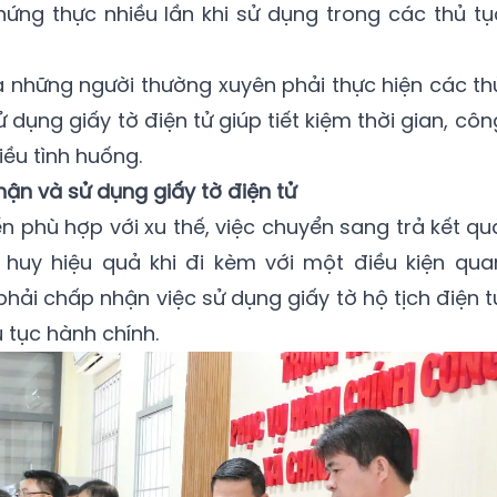
chứng thực nhiều lần khi sử dụng trong các thủ tụ
là những người thường xuyên phải thực hiện các th
ử dụng giấy tờ điện tử giúp tiết kiệm thời gian, côn
iều tình huống.
ận và sử dụng giấy tờ điện tử
n phù hợp với xu thế, việc chuyển sang trả kết qu
t huy hiệu quả khi đi kèm với một điều kiện qua
phải chấp nhận việc sử dụng giấy tờ hộ tịch điện t
ủ tục hành chính.