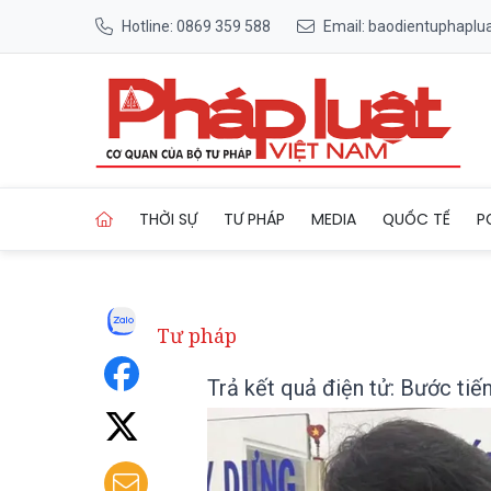
Hotline: 0869 359 588
Email: baodientuphapl
Trang chủ Trả kết quả điện t
THỜI SỰ
TƯ PHÁP
MEDIA
QUỐC TẾ
P
Tư pháp
Trả kết quả điện tử: Bước tiế