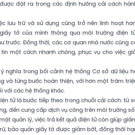
được đặt ra trong các định hướng cải cách hàn
ệc lưu trữ và sử dụng cũng trở nên linh hoạt hơn
giấy tờ của mình thông qua môi trường điện tử
như trước. Đồng thời, các cơ quan nhà nước cũng c
g tin một cách nhanh chóng, phục vụ cho việc giả
 ý nghĩa trong bối cảnh hệ thống Cơ sở dữ liệu h
ng và từng bước hoàn thiện, với hơn một trăm triệ
ối với các hệ thống khác.
điện tử là bước tiếp theo trong chuỗi cải cách: từ s
hống, đến cung cấp dịch vụ công trên môi trường số
 mặt quản lý, việc trả kết quả điện tử còn giúp giả
ưu trữ, bảo quản giấy tờ được giảm bớt, đồng thời hạ