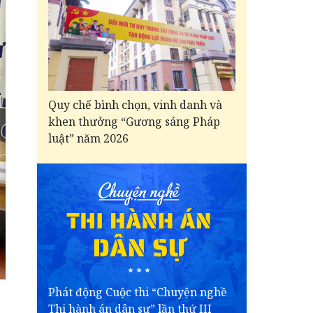
Quy chế bình chọn, vinh danh và
khen thưởng “Gương sáng Pháp
luật” năm 2026
Phát động Cuộc thi “Chuyện nghề
Thi hành án dân sự” lần thứ III