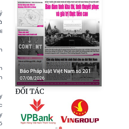
ý
ã
i
h
h
Báo Pháp luật Việt Nam số 201
n
07/08/2026
ĐỐI TÁC
y
c
y
ó