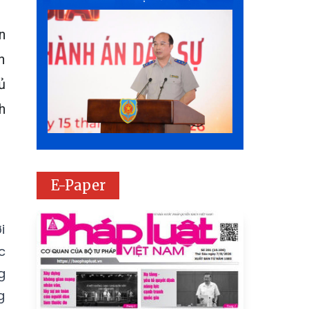
n
n
ủ
h
E-Paper
i
c
g
g