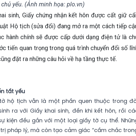
à chủ yếu. (Ảnh minh họa: plo.vn)
hai sinh, Giấy chứng nhận kết hôn được cất giữ cẩ
Luật Hộ tịch (sửa đổi) đang mở ra một cách tiếp cậ
tục hành chính sẽ được cấp dưới dạng điện tử là ch
 tiến quan trọng trong quá trình chuyển đổi số lĩn
cũng đặt ra những câu hỏi về hạ tầng thực tế.
ến tất yếu
tờ hộ tịch vẫn là một phần quen thuộc trong đờ
inh ra với Giấy khai sinh, đến khi kết hôn, rồi cá
sự kiện đều gắn với một loại giấy tờ cụ thể. Nhữn
á trị pháp lý, mà còn tạo cảm giác “cầm chắc tron