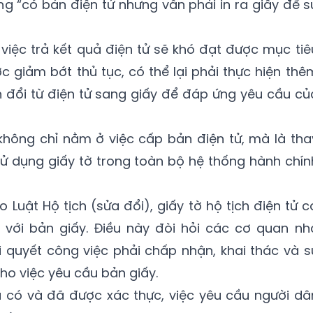
ạng “có bản điện tử nhưng vẫn phải in ra giấy để s
, việc trả kết quả điện tử sẽ khó đạt được mục tiê
ợc giảm bớt thủ tục, có thể lại phải thực hiện thê
 đổi từ điện tử sang giấy để đáp ứng yêu cầu củ
i không chỉ nằm ở việc cấp bản điện tử, mà là tha
sử dụng giấy tờ trong toàn bộ hệ thống hành chín
Luật Hộ tịch (sửa đổi), giấy tờ hộ tịch điện tử c
g với bản giấy. Điều này đòi hỏi các cơ quan nh
ải quyết công việc phải chấp nhận, khai thác và s
cho việc yêu cầu bản giấy.
đã có và đã được xác thực, việc yêu cầu người dâ