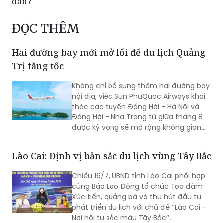
dẫn?
ĐỌC THÊM
Hai đường bay mới mở lối để du lịch Quảng
Trị tăng tốc
Không chỉ bổ sung thêm hai đường bay
nội địa, việc Sun PhuQuoc Airways khai
thác các tuyến Đồng Hới - Hà Nội và
Đồng Hới - Nha Trang từ giữa tháng 8
được kỳ vọng sẽ mở rộng không gian
phát triển du lịch Quảng Trị, kết nối các
thị trường khách lớn trong nước và
Lào Cai: Định vị bản sắc du lịch vùng Tây Bắc
quốc tế, tạo đà cho Lễ hội Vì Hòa bình
2026 và Năm Du lịch Quốc gia - Quảng
Chiều 16/7, UBND tỉnh Lào Cai phối hợp
Trị 2027.
cùng Báo Lao Động tổ chức Tọa đàm
Xúc tiến, quảng bá và thu hút đầu tư
phát triển du lịch với chủ đề ‘’Lào Cai –
Nơi hội tụ sắc màu Tây Bắc’’.