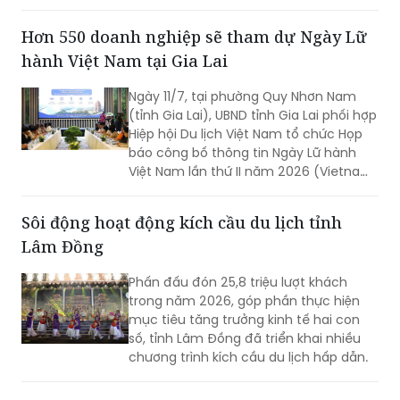
cờ vòng đấu loại tại các di tích linh
thiêng trên địa bàn phường Đồ Sơn,
Hơn 550 doanh nghiệp sẽ tham dự Ngày Lữ
chính thức mở đầu mùa lễ hội năm
hành Việt Nam tại Gia Lai
nay.
Ngày 11/7, tại phường Quy Nhơn Nam
(tỉnh Gia Lai), UBND tỉnh Gia Lai phối hợp
Hiệp hội Du lịch Việt Nam tổ chức Họp
báo công bố thông tin Ngày Lữ hành
Việt Nam lần thứ II năm 2026 (Vietnam
Travel Day 2026).
Sôi động hoạt động kích cầu du lịch tỉnh
Lâm Đồng
Phấn đấu đón 25,8 triệu lượt khách
trong năm 2026, góp phần thực hiện
mục tiêu tăng trưởng kinh tế hai con
số, tỉnh Lâm Đồng đã triển khai nhiều
chương trình kích cầu du lịch hấp dẫn.