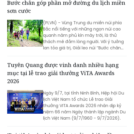
Bước chân góp phần mở đường du lịch miền
sơn cước
(PLVN) - Vùng Trung du miền núi phía
Bắc nổi tiếng với những ngọn núi cao
quanh năm phủ kín mây trời, là thử
thách mê đắm lòng người. Với ý tưởng
lan tỏa giá trị, Giải leo núi ‘’Bước chân
trên mây’’ do Báo PLVN khởi xướng tổ
chức đã góp phần mở đường du lịch
Tuyên Quang được vinh danh nhiều hạng
miền sơn cước.
mục tại lễ trao giải thưởng ViTA Awards
2026
Ngày 9/7, tại tỉnh Ninh Bình, Hiệp hội Du
lịch Việt Nam tổ chức Lễ trao Giải
thưởng VITA Awards 2026 nhân dịp kỷ
niệm 66 năm Ngày thành lập ngành Du
lịch Việt Nam (9/7/1960 - 9/7/2026).