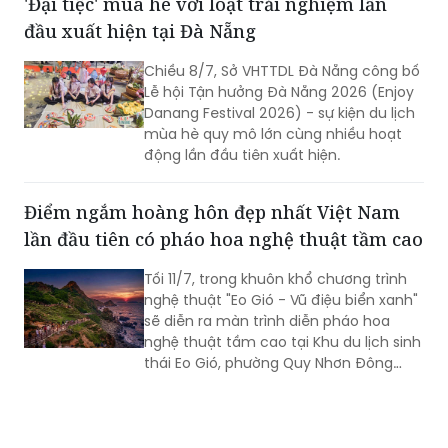
'Đại tiệc' mùa hè với loạt trải nghiệm lần
đầu xuất hiện tại Đà Nẵng
Chiều 8/7, Sở VHTTDL Đà Nẵng công bố
Lễ hội Tận hưởng Đà Nẵng 2026 (Enjoy
Danang Festival 2026) - sự kiện du lịch
mùa hè quy mô lớn cùng nhiều hoạt
động lần đầu tiên xuất hiện.
Điểm ngắm hoàng hôn đẹp nhất Việt Nam
lần đầu tiên có pháo hoa nghệ thuật tầm cao
Tối 11/7, trong khuôn khổ chương trình
nghệ thuật "Eo Gió - Vũ điệu biển xanh"
sẽ diễn ra màn trình diễn pháo hoa
nghệ thuật tầm cao tại Khu du lịch sinh
thái Eo Gió, phường Quy Nhơn Đông
(Gia Lai).