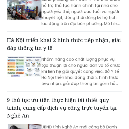
hỗ trợ thủ tục hành chính tại nhà cho
người yếu thế, người cao tuổi và người
khuyết tật, đồng thời đăng ký hộ tịch
lưu động trên địa bàn phường. Mô hình
giúp giảm trở ngại đi lại và bảo đảm
quyền lợi pháp lý cho người dân.
Hà Nội triển khai 2 hình thức tiếp nhận, giải
đáp thông tin y tế
Nhằm nâng cao chất lượng phục vụ,
tạo thuận lợi cho người dân và tổ chức
khi liên hệ giải quyết công việc, Sở Y tế
Hà Nội triển khai đồng thời 2 hình thức
tiếp nhận, giải đáp thông tin gồm hỗ
trợ qua các số điện thoại công khai và
tiếp đón trực tiếp tại trụ sở.
9 thủ tục ưu tiên thực hiện tái thiết quy
trình, cung cấp dịch vụ công trực tuyến tại
Nghệ An
UBND tỉnh Nghệ An mới công bố Danh