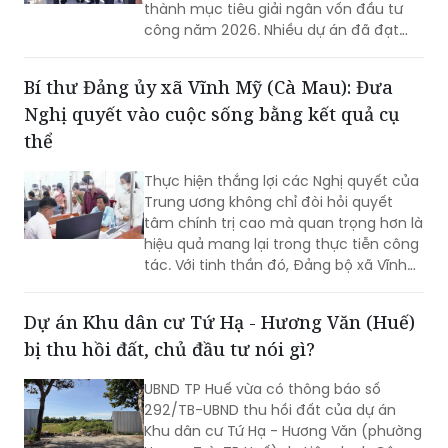
thành mục tiêu giải ngân vốn đầu tư
công năm 2026. Nhiều dự án đã đạt
khối lượng thi công lớn, một số công
trình cơ bản hoàn thành, song công tác
Bí thư Đảng ủy xã Vĩnh Mỹ (Cà Mau): Đưa
giải phóng mặt bằng vẫn là "nút thắt"
Nghị quyết vào cuộc sống bằng kết quả cụ
cần sớm tháo gỡ để bảo đảm tiến độ
chung.
thể
Thực hiện thắng lợi các Nghị quyết của
Trung ương không chỉ đòi hỏi quyết
tâm chính trị cao mà quan trọng hơn là
hiệu quả mang lại trong thực tiễn công
tác. Với tinh thần đó, Đảng bộ xã Vĩnh
Mỹ xác định lấy chất lượng thực thi làm
thước đo năng lực lãnh đạo, xây dựng
Dự án Khu dân cư Tứ Hạ - Hương Văn (Huế)
đội ngũ cán bộ đủ phẩm chất, năng
bị thu hồi đất, chủ đầu tư nói gì?
lực, trách nhiệm, đưa các chủ trương
của Đảng đi vào cuộc sống. Từ đó tạo
UBND TP Huế vừa có thông báo số
chuyển biến rõ nét trong phát triển kinh
292/TB-UBND thu hồi đất của dự án
tế - xã hội và nâng cao đời sống Nhân
Khu dân cư Tứ Hạ - Hương Văn (phường
dân.