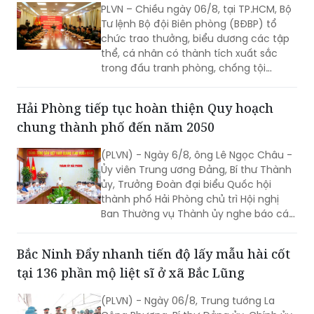
PLVN – Chiều ngày 06/8, tại TP.HCM, Bộ
Tư lệnh Bộ đội Biên phòng (BĐBP) tổ
chức trao thưởng, biểu dương các tập
thể, cá nhân có thành tích xuất sắc
trong đấu tranh phòng, chống tội
phạm, triệt phá thành công nhiều
chuyên án lớn về ma túy, mua bán
Hải Phòng tiếp tục hoàn thiện Quy hoạch
người và lừa đảo trực tuyến xuyên
chung thành phố đến năm 2050
quốc gia.
(PLVN) - Ngày 6/8, ông Lê Ngọc Châu -
Ủy viên Trung ương Đảng, Bí thư Thành
ủy, Trưởng Đoàn đại biểu Quốc hội
thành phố Hải Phòng chủ trì Hội nghị
Ban Thường vụ Thành ủy nghe báo cáo,
cho ý kiến về tiến độ triển khai, nội
dung phương án Quy hoạch chung
Bắc Ninh Đẩy nhanh tiến độ lấy mẫu hài cốt
thành phố Hải Phòng đến năm 2050,
tại 136 phần mộ liệt sĩ ở xã Bắc Lũng
tầm nhìn đến năm 2075.
(PLVN) - Ngày 06/8, Trung tướng La