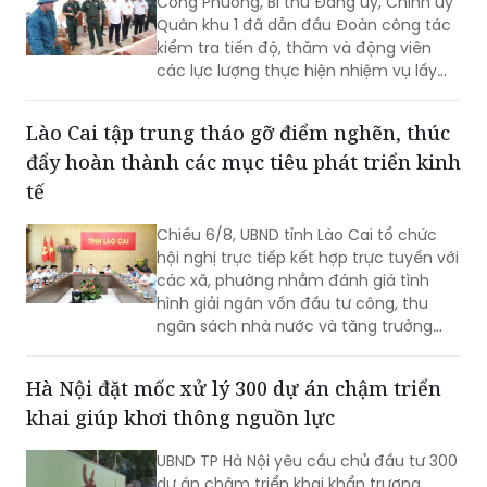
Công Phương, Bí thư Đảng ủy, Chính ủy
Quân khu 1 đã dẫn đầu Đoàn công tác
kiểm tra tiến độ, thăm và động viên
các lực lượng thực hiện nhiệm vụ lấy
mẫu hài cốt liệt sĩ tại xã Bắc Lũng (Bắc
Ninh).
Lào Cai tập trung tháo gỡ điểm nghẽn, thúc
đẩy hoàn thành các mục tiêu phát triển kinh
tế
Chiều 6/8, UBND tỉnh Lào Cai tổ chức
hội nghị trực tiếp kết hợp trực tuyến với
các xã, phường nhằm đánh giá tình
hình giải ngân vốn đầu tư công, thu
ngân sách nhà nước và tăng trưởng
kinh tế 7 tháng đầu năm; đồng thời đề
ra các giải pháp điều hành để hoàn
Hà Nội đặt mốc xử lý 300 dự án chậm triển
thành các mục tiêu phát triển kinh tế -
khai giúp khơi thông nguồn lực
xã hội năm 2026.
UBND TP Hà Nội yêu cầu chủ đầu tư 300
dự án chậm triển khai khẩn trương