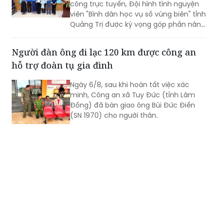
công trực tuyến, Đội hình tình nguyện
viên "Bình dân học vụ số vùng biên" tỉnh
Quảng Trị được kỳ vọng góp phần nâng
cao kỹ năng số, đưa các nền tảng và
tiện ích số đến gần hơn với người dân
Người đàn ông đi lạc 120 km được công an
khu vực biên giới.
hỗ trợ đoàn tụ gia đình
Ngày 6/8, sau khi hoàn tất việc xác
minh, Công an xã Tuy Đức (tỉnh Lâm
Đồng) đã bàn giao ông Bùi Đức Điền
(SN 1970) cho người thân.