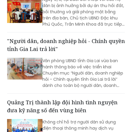
với đoàn có Đại tá Huỳnh Thanh Lâm,
dân bị ảnh hưởng bởi dự án thu hồi đất,
Phó Giám đốc Công an tỉnh; cùng đại
bồi thường và giải phóng mặt bằng
diện lãnh đạo một số phòng nghiệp vụ
trên địa bàn, Chủ tịch UBND Đặc khu
Công an tỉnh.
Phú Quốc, Trần Minh Khoa đã trực tiếp
lắng nghe, giải đáp các kiến nghị của
người dân và đưa ra nhiều cam kết
"Người dân, doanh nghiệp hỏi - Chính quyền
nhằm bảo đảm tối đa quyền, lợi ích
tỉnh Gia Lai trả lời"
hợp pháp của bà con.
Văn phòng UBND tỉnh Gia Lai vừa ban
hành thông báo về việc triển khai
Chuyên mục “Người dân, doanh nghiệp
hỏi - Chính quyền tỉnh Gia Lai trả lời”
dành cho toàn bộ người dân, doanh
nghiệp, nhà đầu tư và các cơ quan,
đơn vị, địa phương trên địa bàn. Dự kiến
Quảng Trị thành lập đội hình tình nguyện
Chương trình sẽ được triển khai trong
đưa kỹ năng số đến vùng biên
tháng 8/2026.
Không chỉ hỗ trợ người dân sử dụng
điện thoại thông minh hay dịch vụ