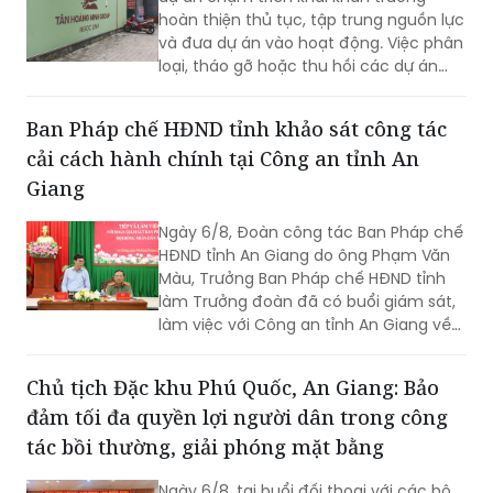
hoàn thiện thủ tục, tập trung nguồn lực
và đưa dự án vào hoạt động. Việc phân
loại, tháo gỡ hoặc thu hồi các dự án
không còn khả năng triển khai được kỳ
vọng khơi thông nguồn lực đất đai, tạo
Ban Pháp chế HĐND tỉnh khảo sát công tác
dư địa phát triển cho thủ đô
cải cách hành chính tại Công an tỉnh An
Giang
Ngày 6/8, Đoàn công tác Ban Pháp chế
HĐND tỉnh An Giang do ông Phạm Văn
Màu, Trưởng Ban Pháp chế HĐND tỉnh
làm Trưởng đoàn đã có buổi giám sát,
làm việc với Công an tỉnh An Giang về
công tác cải cách hành chính, giải
quyết thủ tục hành chính trong lĩnh vực
Chủ tịch Đặc khu Phú Quốc, An Giang: Bảo
Công an, nhằm đánh giá kết quả thực
đảm tối đa quyền lợi người dân trong công
hiện, kịp thời ghi nhận những khó khăn,
vướng mắc và đề xuất các giải pháp
tác bồi thường, giải phóng mặt bằng
nâng cao chất lượng phục vụ Nhân
dân, cơ quan, tổ chức. Tiếp và làm việc
Ngày 6/8, tại buổi đối thoại với các hộ