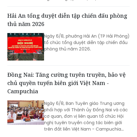
Hải Phòng Đỗ Thành Trung tiếp và làm
việc với Đoàn doanh nghiệp và các nhà
đầu tư Hoa Kỳ do ông Patrick Sweeney,
người sáng lập và đại diện American
Kestrel Global Strategies Group làm
Trưởng đoàn đến thăm, làm việc và
Hải An tổng duyệt diễn tập chiến đấu phòng
tìm hiểu cơ hội đầu tư tại Hải Phòng.
thủ năm 2026
Ngày 6/8, phường Hải An (TP Hải Phòng)
tổ chức tổng duyệt diễn tập chiến đấu
phòng thủ năm 2026.
Đồng Nai: Tăng cường tuyên truyền, bảo vệ
chủ quyền tuyến biên giới Việt Nam -
Campuchia
Ngày 6/8, Ban Tuyên giáo Trung ương
phối hợp với Thành ủy Đồng Nai và các