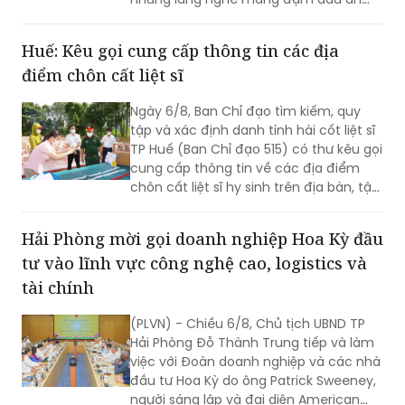
đất giàu truyền thống văn hóa của
Thăng Long - Hà Nội, nơi có mặt nước
Hồ Tây thơ mộng, những di tích lịch sử,
những làng nghề mang đậm dấu ấn
dân gian và những con người luôn biết
trân trọng, gìn giữ các giá trị văn hóa
Huế: Kêu gọi cung cấp thông tin các địa
nghìn năm văn hiến.
điểm chôn cất liệt sĩ
Ngày 6/8, Ban Chỉ đạo tìm kiếm, quy
tập và xác định danh tính hài cốt liệt sĩ
TP Huế (Ban Chỉ đạo 515) có thư kêu gọi
cung cấp thông tin về các địa điểm
chôn cất liệt sĩ hy sinh trên địa bàn, tập
trung tại khu vực đèo Phước Tượng,
đèo Hải Vân (xã Chân Mây - Lăng Cô)
Hải Phòng mời gọi doanh nghiệp Hoa Kỳ đầu
và khu vực sông Truồi (xã Lộc An).
tư vào lĩnh vực công nghệ cao, logistics và
tài chính
(PLVN) - Chiều 6/8, Chủ tịch UBND TP