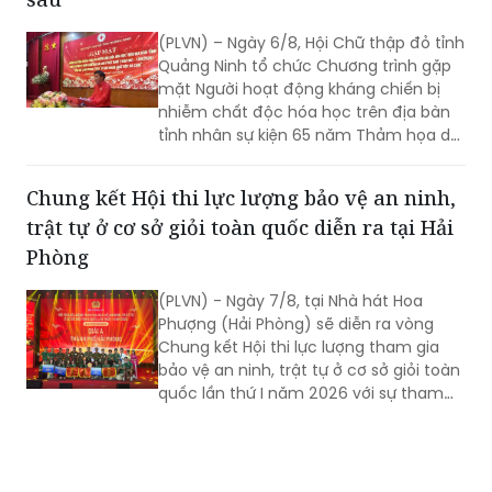
Quảng Ninh: Chương trình “Vì nạn nhân
chất độc da cam” - không để ai bị bỏ lại phía
sau
(PLVN) – Ngày 6/8, Hội Chữ thập đỏ tỉnh
Quảng Ninh tổ chức Chương trình gặp
mặt Người hoạt động kháng chiến bị
nhiễm chất độc hóa học trên địa bàn
tỉnh nhân sự kiện 65 năm Thảm họa da
cam ở Việt Nam (10/8/1961 -
10/8/2026) và tổng kết 5 năm phong
Chung kết Hội thi lực lượng bảo vệ an ninh,
trào “Vì nạn nhân chất độc da cam”.
trật tự ở cơ sở giỏi toàn quốc diễn ra tại Hải
Phòng
(PLVN) - Ngày 7/8, tại Nhà hát Hoa
Phượng (Hải Phòng) sẽ diễn ra vòng
Chung kết Hội thi lực lượng tham gia
bảo vệ an ninh, trật tự ở cơ sở giỏi toàn
quốc lần thứ I năm 2026 với sự tham