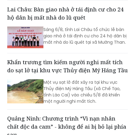
cơ quan, đơn vị liên quan tổ chức Hội
nghị tuyên truyền công tác biên giới
trên đất liền Việt Nam - Campuchia
năm 2026.
Lai Châu: Bàn giao nhà ở tái định cư cho 24
hộ dân bị mất nhà do lũ quét
Sáng 6/8, tỉnh Lai Châu tổ chức lễ bàn
giao nhà ở tái định cư cho 24 hộ dân bị
mất nhà do lũ quét tại xã Mường Than.
Khẩn trương tìm kiếm người nghi mất tích
do sạt lở tại khu vực Thủy điện Mý Háng Tầu
Một vụ sạt lở đất xảy ra tại khu vực
Thủy điện Mý Háng Tầu (xã Chế Tạo,
tỉnh Lào Cai) vào chiều 5/8 đã khiến
một người nghi mất tích.