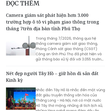
Ninh Bình cho ý kiến đối với nhiều nội dung
quan trọng
ĐỌC THÊM
Camera giám sát phát hiện hơn 3.000
trường hợp ô tô vi phạm giao thông trong
tháng 7trên địa bàn tỉnh Phú Thọ
Trong tháng 7/2026, thông qua hệ
thống camera giám sát giao thông,
Phòng Cảnh sát giao thông (CSGT)
Công an tỉnh Phú Thọ đã phát hiện và
gửi thông báo xử lý đối với 3.055 trường
hợp ô tô vi phạm trật tự an toàn giao
thông (TTATGT). Các lỗi vi phạm phổ
Nét đẹp người Tây Hồ – giữ hồn di sản đất
biến tập trung vào hành vi chạy quá
Kinh kỳ
tốc độ và không chấp hành tín hiệu
đèn giao thông.
Nhắc đến Tây Hồ là nhắc đến một vùng