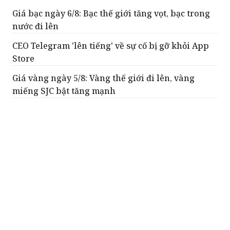
Giá bạc ngày 6/8: Bạc thế giới tăng vọt, bạc trong
nước đi lên
CEO Telegram 'lên tiếng' về sự cố bị gỡ khỏi App
Store
Giá vàng ngày 5/8: Vàng thế giới đi lên, vàng
miếng SJC bật tăng mạnh
Giá bạc ngày 5/8: Bạc thế giới và trong nước tiếp
đà đi lên
100% quầy hàng tại các chợ trên địa bàn Hải
Phòng sẽ thanh toán không dùng tiền mặt
ĐỌC THÊM
Giá bạc ngày 4/8: Bạc thế giới tiếp tục phục
hồi, bạc trong nước tăng nhẹ