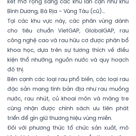
kết mở rộng sang các khu lân cận như khu
Bình Dương, Bà Rịa – Vũng Tàu (cũ)…
Tại các khu vực này, các phân vùng dành
cho tiêu chuẩn VietGAP, GlobalGAP, rau
công nghệ cao và rau hữu cơ được phân bổ
khoa học, dựa trên sự tương thích về điều
kiện thổ nhưỡng, nguồn nước và quy hoạch
đô thị.
Bên cạnh các loại rau phổ biến, các loại rau
đặc sản mang tính bản địa như rau muống
nước, rau nhút, củ khoai môn và măng tre
cũng nhận được chính sách ưu tiên phát
triển để gìn giữ thương hiệu vùng miền.
Đối với phương thức tổ chức sản xuất, mô