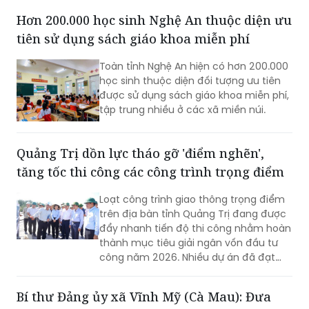
Hơn 200.000 học sinh Nghệ An thuộc diện ưu
tiên sử dụng sách giáo khoa miễn phí
Toàn tỉnh Nghệ An hiện có hơn 200.000
học sinh thuộc diện đối tượng ưu tiên
được sử dụng sách giáo khoa miễn phí,
tập trung nhiều ở các xã miền núi.
Quảng Trị dồn lực tháo gỡ 'điểm nghẽn',
tăng tốc thi công các công trình trọng điểm
Loạt công trình giao thông trọng điểm
trên địa bàn tỉnh Quảng Trị đang được
đẩy nhanh tiến độ thi công nhằm hoàn
thành mục tiêu giải ngân vốn đầu tư
công năm 2026. Nhiều dự án đã đạt
khối lượng thi công lớn, một số công
trình cơ bản hoàn thành, song công tác
Bí thư Đảng ủy xã Vĩnh Mỹ (Cà Mau): Đưa
giải phóng mặt bằng vẫn là "nút thắt"