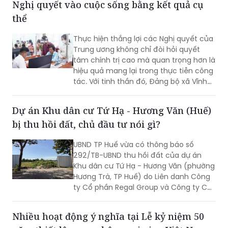
Nghị quyết vào cuộc sống bằng kết quả cụ
cần sớm tháo gỡ để bảo đảm tiến độ
chung.
thể
Thực hiện thắng lợi các Nghị quyết của
Trung ương không chỉ đòi hỏi quyết
tâm chính trị cao mà quan trọng hơn là
hiệu quả mang lại trong thực tiễn công
tác. Với tinh thần đó, Đảng bộ xã Vĩnh
Mỹ xác định lấy chất lượng thực thi làm
thước đo năng lực lãnh đạo, xây dựng
Dự án Khu dân cư Tứ Hạ - Hương Văn (Huế)
đội ngũ cán bộ đủ phẩm chất, năng
bị thu hồi đất, chủ đầu tư nói gì?
lực, trách nhiệm, đưa các chủ trương
của Đảng đi vào cuộc sống. Từ đó tạo
UBND TP Huế vừa có thông báo số
chuyển biến rõ nét trong phát triển kinh
292/TB-UBND thu hồi đất của dự án
tế - xã hội và nâng cao đời sống Nhân
Khu dân cư Tứ Hạ - Hương Văn (phường
dân.
Hương Trà, TP Huế) do Liên danh Công
ty Cổ phần Regal Group và Công ty Cổ
phần Tập đoàn Đất Xanh làm chủ đầu
tư.
Nhiều hoạt động ý nghĩa tại Lễ kỷ niệm 50