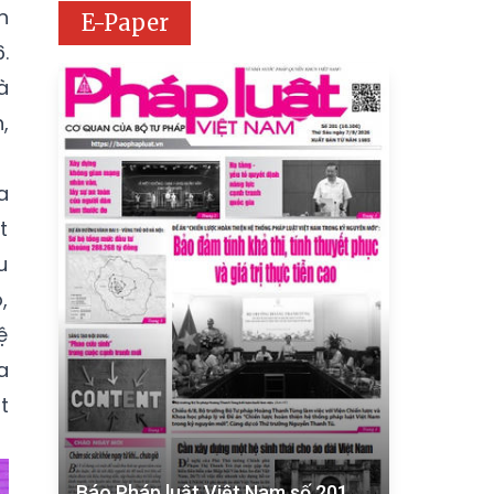
n
E-Paper
.
à
,
a
t
u
,
ệ
a
t
Báo Pháp luật Việt Nam số 201