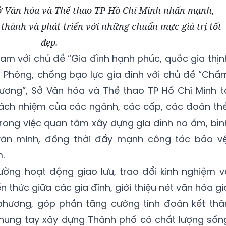
 Sở Văn hóa và Thể thao TP Hồ Chí Minh nhấn mạnh,
thành và phát triển với những chuẩn mực giá trị tốt
đẹp.
Nam với chủ đề “Gia đình hạnh phúc, quốc gia thịn
Phòng, chống bạo lực gia đình với chủ đề “Chấ
hương”, Sở Văn hóa và Thể thao TP Hồ Chí Minh t
rách nhiệm của các ngành, các cấp, các đoàn thể
trong việc quan tâm xây dựng gia đình no ấm, bìn
 văn minh, đồng thời đẩy mạnh công tác bảo vệ
.
cường hoạt động giao lưu, trao đổi kinh nghiệm v
ến thức giữa các gia đình, giới thiệu nét văn hóa gi
phương, góp phần tăng cường tình đoàn kết thâ
 chung tay xây dựng Thành phố có chất lượng sốn