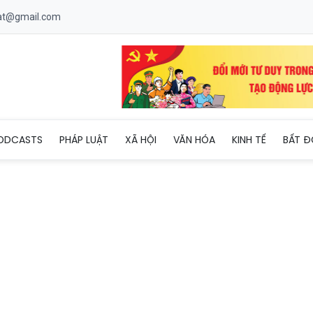
uat@gmail.com
ai mạc cuộc thi tìm hiểu pháp luật về gia đình và phòng, chống bạ
ODCASTS
PHÁP LUẬT
XÃ HỘI
VĂN HÓA
KINH TẾ
BẤT Đ