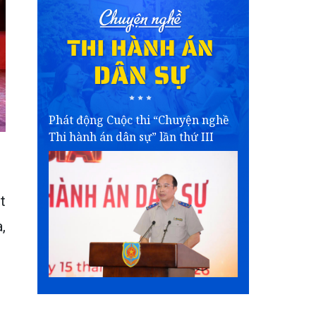
Phát động Cuộc thi “Chuyện nghề
Thi hành án dân sự” lần thứ III
t
,