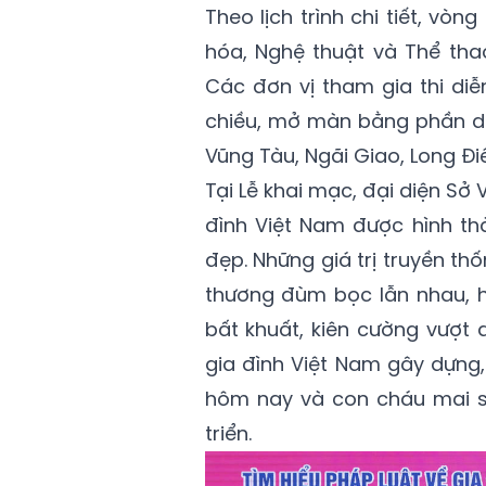
Theo lịch trình chi tiết, vòn
hóa, Nghệ thuật và Thể tha
Các đơn vị tham gia thi di
chiều, mở màn bằng phần dự
Vũng Tàu, Ngãi Giao, Long Đi
Tại Lễ khai mạc, đại diện Sở
đình Việt Nam được hình thà
đẹp. Những giá trị truyền t
thương đùm bọc lẫn nhau, hi
bất khuất, kiên cường vượt 
gia đình Việt Nam gây dựng,
hôm nay và con cháu mai s
triển.