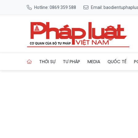
Hotline: 0869 359 588
Email: baodientuphapl
Trang chủ TP Hồ Chí Minh kh
THỜI SỰ
TƯ PHÁP
MEDIA
QUỐC TẾ
P