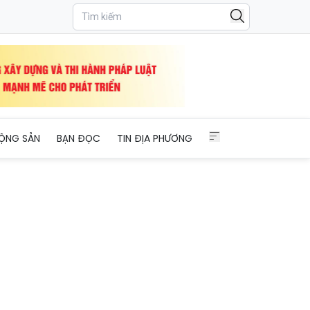
o lực gia đình
ỘNG SẢN
BẠN ĐỌC
TIN ĐỊA PHƯƠNG