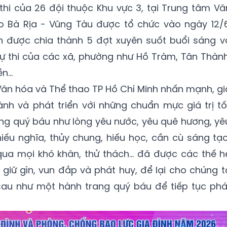
g thi của 26 đội thuộc Khu vực 3, tại Trung tâm Vă
o Bà Rịa - Vũng Tàu được tổ chức vào ngày 12/6
ễn được chia thành 5 đợt xuyên suốt buổi sáng v
 thi của các xã, phường như Hồ Tràm, Tân Thành
ền…
 Văn hóa và Thể thao TP Hồ Chí Minh nhấn mạnh, gi
nh và phát triển với những chuẩn mực giá trị tố
hống quý báu như lòng yêu nước, yêu quê hương, yê
ếu nghĩa, thủy chung, hiếu học, cần cù sáng tạo
qua mọi khó khăn, thử thách... đã được các thế h
 giữ gìn, vun đắp và phát huy, để lại cho chúng t
au như một hành trang quý báu để tiếp tục phá