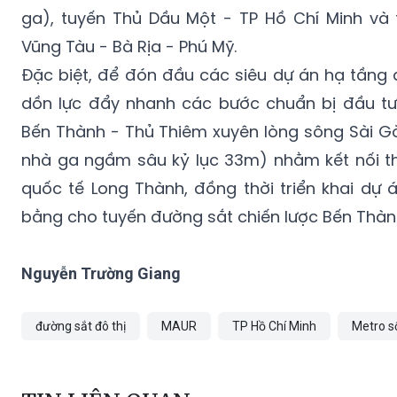
Vũng Tàu - Bà Rịa - Phú Mỹ.
Đặc biệt, để đón đầu các siêu dự án hạ tầng 
dồn lực đẩy nhanh các bước chuẩn bị đầu tư
Bến Thành - Thủ Thiêm xuyên lòng sông Sài Gò
nhà ga ngầm sâu kỷ lục 33m) nhằm kết nối t
quốc tế Long Thành, đồng thời triển khai dự 
bằng cho tuyến đường sắt chiến lược Bến Thàn
Nguyễn Trường Giang
đường sắt đô thị
MAUR
TP Hồ Chí Minh
Metro s
TIN LIÊN QUAN