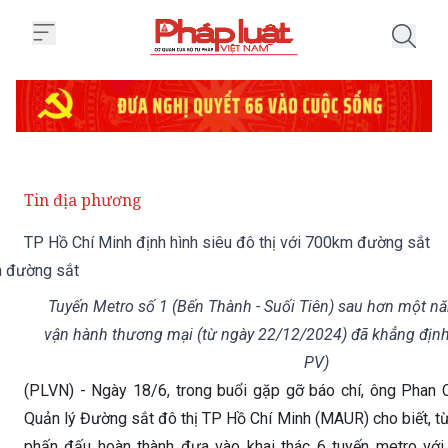
Trang chủ TP Hồ Chí Minh định h
Tin địa phương
TP Hồ Chí Minh định hình siêu đô thị với 700km đường sắt
Tuyến Metro số 1 (Bến Thành - Suối Tiên) sau hơn một nă
vận hành thương mại (từ ngày 22/12/2024) đã khẳng định 
PV)
(PLVN) - Ngày 18/6, trong buổi gặp gỡ báo chí, ông Phan
Quản lý Đường sắt đô thị TP Hồ Chí Minh (MAUR) cho biết, 
phấn đấu hoàn thành đưa vào khai thác 6 tuyến metro với
187km. Mục tiêu này tiếp tục được nâng lên 14 tuyến (dài 