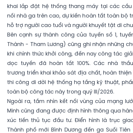
nối nhà ga trên cao, dự kiến hoàn tất toàn bộ
hỗ trợ người cao tuổi và người khuyết tật di ch
Bên cạnh sự thành công của tuyến số 1, tuyế
Thành - Tham Lương) cũng ghi nhận những chu
khi chính thức khởi công, đến nay công tác g
dọc tuyến đã hoàn tất 100%. Các nhà thầ
trương triển khai khảo sát địa chất, hoàn thiện t
thi công di dời hệ thống hạ tầng kỹ thuật, p
toàn bộ công tác này trong quý III/2026.
Ngoài ra, tầm nhìn kết nối vùng của mạng lướ
Minh cũng đang được định hình thông qua hàn
xúc tiến thủ tục đầu tư. Điển hình là trục gia
Thành phố mới Bình Dương đến ga Suối Tiên 
ga), tuyến Thủ Dầu Một - TP Hồ Chí Minh và 