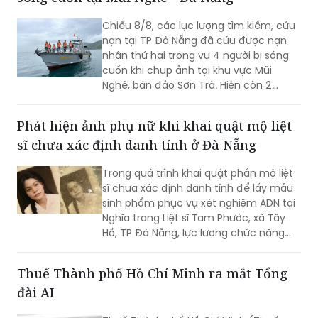
Chiều 8/8, các lực lượng tìm kiếm, cứu
nạn tại TP Đà Nẵng đã cứu được nạn
nhân thứ hai trong vụ 4 người bị sóng
cuốn khi chụp ảnh tại khu vực Mũi
Nghê, bán đảo Sơn Trà. Hiện còn 2
người chưa tìm thấy.
Phát hiện ảnh phụ nữ khi khai quật mộ liệt
sĩ chưa xác định danh tính ở Đà Nẵng
Trong quá trình khai quật phần mộ liệt
sĩ chưa xác định danh tính để lấy mẫu
sinh phẩm phục vụ xét nghiệm ADN tại
Nghĩa trang Liệt sĩ Tam Phước, xã Tây
Hồ, TP Đà Nẵng, lực lượng chức năng
phát hiện nhiều di vật, trong đó đáng
chú ý có di ảnh một phụ nữ.
Thuế Thành phố Hồ Chí Minh ra mắt Tổng
đài AI