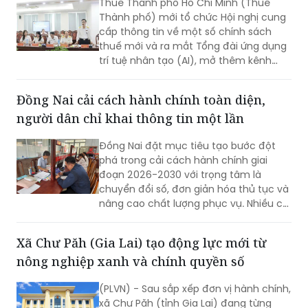
Thuế Thành phố Hồ Chí Minh (Thuế
Thành phố) mới tổ chức Hội nghị cung
cấp thông tin về một số chính sách
thuế mới và ra mắt Tổng đài ứng dụng
trí tuệ nhân tạo (AI), mở thêm kênh
cung cấp thông tin thuế qua nền tảng
thanh toán số.
Đồng Nai cải cách hành chính toàn diện,
người dân chỉ khai thông tin một lần
Đồng Nai đặt mục tiêu tạo bước đột
phá trong cải cách hành chính giai
đoạn 2026-2030 với trọng tâm là
chuyển đổi số, đơn giản hóa thủ tục và
nâng cao chất lượng phục vụ. Nhiều chỉ
tiêu được đặt ra nhằm rút ngắn thời
gian giải quyết, tăng sự hài lòng của
Xã Chư Păh (Gia Lai) tạo động lực mới từ
người dân và doanh nghiệp.
nông nghiệp xanh và chính quyền số
(PLVN) - Sau sắp xếp đơn vị hành chính,
xã Chư Păh (tỉnh Gia Lai) đang từng