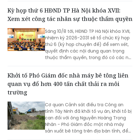
Kỳ họp thứ 6 HĐND TP Hà Nội khóa XVII:
Xem xét công tác nhân sự thuộc thẩm quyền
Sáng 10/8 tới, HĐND TP Hà Nội khóa XVII,
nhiệm kỳ 2026-2031 sẽ tổ chức Kỳ họp
thứ 6 (kỳ họp chuyên đề) để xem xét,
quyết định các nội dung quan trọng
thuộc thẩm quyền, trong đó có các nội
dung về công tác nhân sự.
Khởi tố Phó Giám đốc nhà máy bê tông liên
quan vụ đổ hơn 400 tấn chất thải ra môi
trường
Cơ quan Cảnh sát điều tra Công an
tỉnh Tây Ninh đã khởi tố vụ án, khởi tố bị
can đối với ông Nguyễn Hoàng Trọng
Nhân - Phó Giám đốc một nhà máy
sản xuất bê tông trên địa bàn tỉnh, để
điều tra về hành vi “Gây ô nhiễm môi