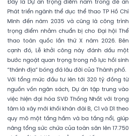
Đây là Dự án trọng điểm nằm trong đề án
Phát triển ngành thể dục thể thao TP Hồ Chí
Minh đến năm 2035 và cũng là công trình
trọng điểm nhằm chuẩn bị cho Đại hội Thể
thao toàn quốc lần thứ X năm 2026. Bên
cạnh đó, Lễ khởi công này đánh dấu một
bước ngoặt quan trọng trong nỗ lực hồi sinh
“thánh địa” bóng đá lâu đời của Thành phố.
Với tổng mức đầu tư lên tới 320 tỷ đồng từ
nguồn vốn ngân sách, Dự án tập trung vào
việc hiện đại hóa SVĐ Thống Nhất với trọng
tâm là xây mới khối khán đài B, C1 và D1 theo
quy mô một tầng hầm và ba tầng nổi, giúp
nâng tổng sức chứa của toàn sân lên 17.750