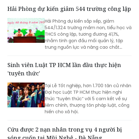
trường”. Vụ án được xác định liên quan
Hải Phòng dự kiến giảm 544 trường công lập
đến việc đổ, chôn lấp trái phép hơn
400 tấn bê tông thải ra môi trường.
Hải Phòng dự kiến sắp xếp, giảm
544/1.324 trường mầm non, tiểu học và
THCS công lập, tương đương 41,1%,
nhằm tinh gọn đầu mối quản lý, tập
trung nguồn lực và nâng cao chất
lượng giáo dục. Việc sắp xếp phải hoàn
thành trước ngày 20/8/2026.
Sinh viên Luật TP HCM lần đầu thực hiện
'tuyên thức'
Tại Lễ Tốt nghiệp, hơn 1.700 tân cử nhân
Đại học Luật TP HCM thực hiện nghi
thức “tuyên thức” với 5 cam kết về sự
liêm chính, thượng tôn pháp luật, cống
hiến cho xã hội.
Cứu được 2 nạn nhân trong vụ 4 người bị
sóng cuốn tại Mũi Nghê - Đà Nẵng