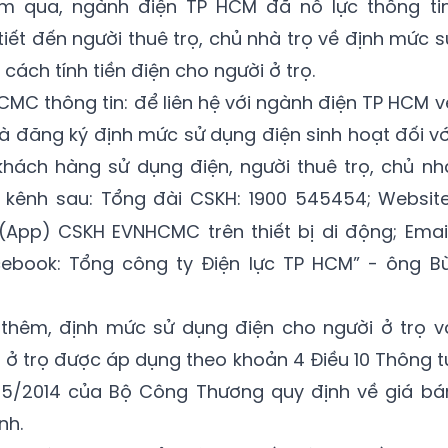
m qua, ngành điện TP HCM đã nỗ lực thông tin
tiết đến người thuê trọ, chủ nhà trọ về định mức s
cách tính tiền điện cho người ở trọ.
CMC thông tin: để liên hệ với ngành điện TP HCM v
và đăng ký định mức sử dụng điện sinh hoạt đối vớ
khách hàng sử dụng điện, người thuê trọ, chủ nh
c kênh sau: Tổng đài CSKH: 1900 545454; Website
(App) CSKH EVNHCMC trên thiết bị di động; Email
book: Tổng công ty Điện lực TP HCM” - ông Bù
thêm, định mức sử dụng điện cho người ở trọ v
i ở trọ được áp dụng theo khoản 4 Điều 10 Thông t
/5/2014 của Bộ Công Thương quy định về giá bá
nh.