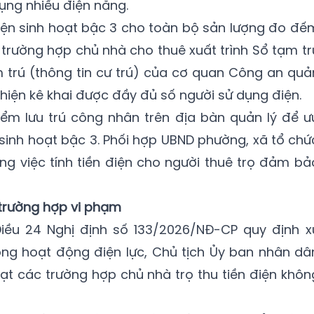
dụng nhiều điện năng.
điện sinh hoạt bậc 3 cho toàn bộ sản lượng đo đế
 trường hợp chủ nhà cho thuê xuất trình Sổ tạm tr
 trú (thông tin cư trú) của cơ quan Công an quả
hiện kê khai được đầy đủ số người sử dụng điện.
ểm lưu trú công nhân trên địa bàn quản lý để ư
 sinh hoạt bậc 3. Phối hợp UBND phường, xã tổ chứ
ong việc tính tiền điện cho người thuê trọ đảm bả
trường hợp vi phạm
Điều 24 Nghị định số 133/2026/NĐ-CP quy định x
ong hoạt động điện lực, Chủ tịch Ủy ban nhân dâ
t các trường hợp chủ nhà trọ thu tiền điện khôn