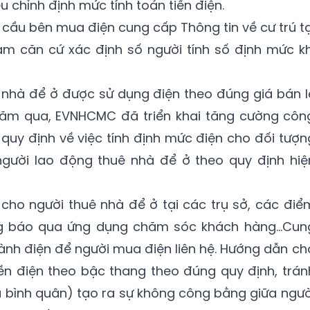
 chỉnh định mức tính toán tiền điện.
cầu bên mua điện cung cấp Thông tin về cư trú tạ
àm căn cứ xác định số người tính số định mức kh
nhà để ở được sử dụng điện theo đúng giá bán l
 năm qua, EVNHCMC đã triển khai tăng cường côn
 quy định về việc tính định mức điện cho đối tượn
 người lao động thuê nhà để ở theo quy định hiệ
 cho người thuê nhà để ở tại các trụ sở, các điể
ng báo qua ứng dụng chăm sóc khách hàng…Cun
gành điện để người mua điện liên hệ. Hướng dẫn ch
iền điện theo bậc thang theo đúng quy định, trán
á bình quân) tạo ra sự không công bằng giữa ngườ