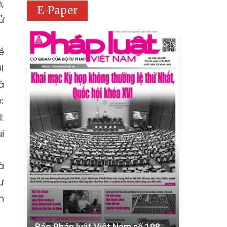
,
E-Paper
ử
ề
i
à
:
:
i
à
ư
n
Báo Pháp luật Việt Nam số 198