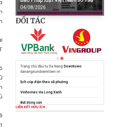
a
04/08/2026
n
ĐỐI TÁC
h
i
T
Trang chủ đầu tư Da Nang
Downtown
ó
danangsundowntown.vn
ử
lịch cúp điện theo xã phường
n
Vinhomes Ha Long Xanh
ủ
Bất động sản
LIÊN KẾT HỮU ÍCH
bàn lạnh
ê
Bảng giá cáp duplex CADIVI
t