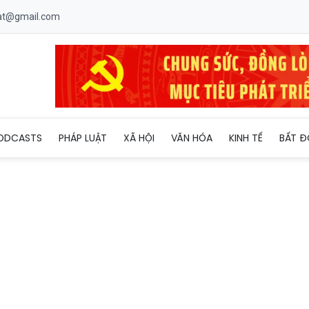
uat@gmail.com
h liên hệ để được cấp điện nhà trọ đúng giá
ODCASTS
PHÁP LUẬT
XÃ HỘI
VĂN HÓA
KINH TẾ
BẤT Đ