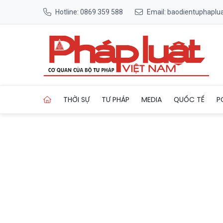
Hotline: 0869 359 588
Email: baodientuphapl
Trang chủ TP HCM: Nhiều kên
THỜI SỰ
TƯ PHÁP
MEDIA
QUỐC TẾ
P