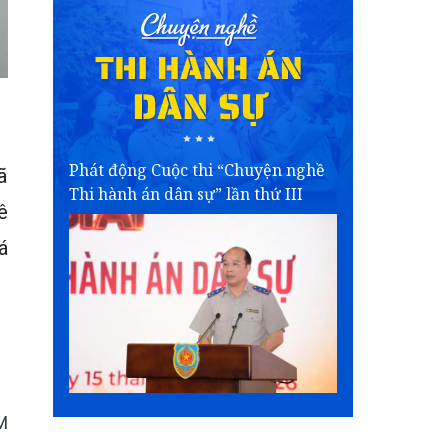
Phát động Cuộc thi “Chuyện nghề
ã
Thi hành án dân sự” lần thứ III
ê
á
M