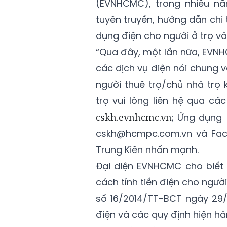
(EVNHCMC), trong nhiều nă
tuyên truyền, hướng dẫn chi 
dụng điện cho người ở trọ và 
“Qua đây, một lần nữa, EVNH
các dịch vụ điện nói chung 
người thuê trọ/chủ nhà trọ 
trọ vui lòng liên hệ qua cá
cskh.evnhcmc.vn
; Ứng dụng 
cskh@hcmpc.com.vn và Face
Trung Kiên nhấn mạnh.
Đại diện EVNHCMC cho biết 
cách tính tiền điện cho ngườ
số 16/2014/TT-BCT ngày 29
điện và các quy định hiện hà