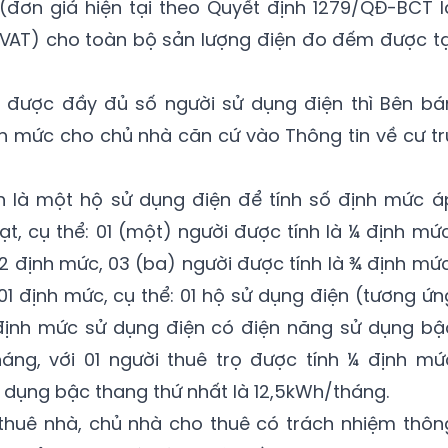
(đơn giá hiện tại theo Quyết định 1279/QĐ-BCT l
AT) cho toàn bộ sản lượng điện đo đếm được tạ
 được đầy đủ số người sử dụng điện thì Bên bá
h mức cho chủ nhà căn cứ vào Thông tin về cư tr
h là một hộ sử dụng điện để tính số định mức á
ạt, cụ thể: 01 (một) người được tính là ¼ định mức
/2 định mức, 03 (ba) người được tính là ¾ định mức
01 định mức, cụ thể: 01 hộ sử dụng điện (tương ứn
 định mức sử dụng điện có điện năng sử dụng bậ
áng, với 01 người thuê trọ được tính ¼ định mứ
dụng bậc thang thứ nhất là 12,5kWh/tháng.
 thuê nhà, chủ nhà cho thuê có trách nhiệm thôn