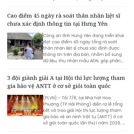
Cao điểm 45 ngày rà soát thân nhân liệt sĩ
chưa xác định thông tin tại Hưng Yên
Công an tỉnh Hưng Yên đang triển khai
đợt cao điểm 45 ngày tổng rà soát
thân nhân liệt sĩ chưa xác định được
thông tin trên địa bàn, nhằm bổ sung
dữ liệu, thu nhận mẫu ADN, góp phần
xác định danh tính hài cốt liệt sĩ còn
thiếu thông tin.
3 đội giành giải A tại Hội thi lực lượng tham
gia bảo vệ ANTT ở cơ sở giỏi toàn quốc
(PLVN) - Tối 7/8, tại Nhà hát Hoa
Phượng (TP Hải Phòng) diễn ra lễ tổng
kết và trao giải Hội thi lực lượng tham
gia bảo vệ an ninh trật tự (ANTT) ở cơ
sở giỏi toàn quốc lần thứ I năm 2026. 3
đội đến từ Hà Nội, TP Hồ Chí Minh và Hải