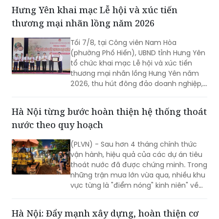
Phòng giảnh giải cao nhất.
Hưng Yên khai mạc Lễ hội và xúc tiến
thương mại nhãn lồng năm 2026
Tối 7/8, tại Công viên Nam Hòa
(phường Phố Hiến), UBND tỉnh Hưng Yên
tổ chức khai mạc Lễ hội và xúc tiến
thương mại nhãn lồng Hưng Yên năm
2026, thu hút đông đảo doanh nghiệp,
hợp tác xã, nhà vườn và du khách
tham dự.
Hà Nội từng bước hoàn thiện hệ thống thoát
nước theo quy hoạch
(PLVN) - Sau hơn 4 tháng chính thức
vận hành, hiệu quả của các dự án tiêu
thoát nước đã được chứng minh. Trong
những trận mưa lớn vừa qua, nhiều khu
vực từng là "điểm nóng" kinh niên" về
úng ngập đã ghi nhận sự cải thiện đáng
kể.
Hà Nội: Đẩy mạnh xây dựng, hoàn thiện cơ