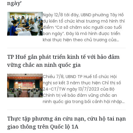
cả đều thể hiện sự vào cuộc của cả hệ
ngày’
thống chính trị cùng sự đồng thuận
của Nhân dân với mục tiêu lấy người
Ngày 12/8 tới đây, UBND phường Tây Hồ
dân làm trung tâm, lấy chất lượng
dự kiến tổ chức khai trương mô hình thí
cuộc sống làm thước đo cho sự phát
điểm “Cơ sở chăm sóc người cao tuổi
triển.
ban ngày”. Đây là mô hình được triển
khai thực hiện theo chủ trương của
Thành phố Hà Nội về thí điểm mô hình
chăm sóc người cao tuổi ban ngày tại
TP Huế gắn phát triển kinh tế với bảo đảm
xã, phường.
vững chắc an ninh quốc gia
Chiều 7/8, UBND TP Huế tổ chức Hội
nghị sơ kết 3 năm thực hiện Chỉ thị số
24-CT/TW ngày 13/7/2023 của Bộ
Chính trị về bảo đảm vững chắc an
ninh quốc gia trong bối cảnh hội nhập
quốc tế toàn diện, sâu rộng.
Thực tập phương án cứu nạn, cứu hộ tai nạn
giao thông trên Quốc lộ 1A