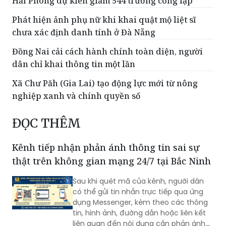
Hải Phòng dự kiến giảm 544 trường công lập
Phát hiện ảnh phụ nữ khi khai quật mộ liệt sĩ
chưa xác định danh tính ở Đà Nẵng
Đồng Nai cải cách hành chính toàn diện, người
dân chỉ khai thông tin một lần
Xã Chư Păh (Gia Lai) tạo động lực mới từ nông
nghiệp xanh và chính quyền số
ĐỌC THÊM
Kênh tiếp nhận phản ánh thông tin sai sự
thật trên không gian mạng 24/7 tại Bắc Ninh
Sau khi quét mã của kênh, người dân
có thể gửi tin nhắn trực tiếp qua ứng
dụng Messenger, kèm theo các thông
tin, hình ảnh, đường dẫn hoặc liên kết
liên quan đến nội dung cần phản ánh...