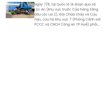
Ngày 7/8, tại Quốc lộ 1A đoạn qua xã
Lộc An (khu vực trước Cửa hàng Xăng
dầu Lộc Lợi 2), Đội Chữa cháy và Cứu
nạn, cứu hộ khu vực 7 (Phòng Cảnh sát
PCCC và CNCH Công an TP Huế) phối
hợp UBND xã Lộc An tổ chức thực tập
phương án cứu nạn, cứu hộ đối với tình
huống tai nạn giao thông đường bộ có
huy động nhiều lực lượng, phương tiện
tham gia.