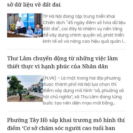
sở dữ liệu về đất đai
TP Hà Nội đang tập trung triển khai
Chiến dịch "45 ngày đêm số hóa dữ liệu
đất đai", coi đây là nhiệm vụ nền tảng
để xây dựng chính quyền số, phát triển
kinh tế số và nâng cao hiệu quả quản lý
nhà nước về đất đai và đã đạt được
những kết quả rất đáng chú ý.
Thư Lâm chuyển động từ những việc làm
thiết thực vì hạnh phúc của Nhân dân
(PLVN) - Là một trong hai địa phương
được thành phố Hà Nội lựa chọn thí
điểm xây dựng mô hình “xã, phường xã
hội chủ nghĩa”, xã Thư Lâm đang từng
bước tạo nên diện mạo mới bằng
những việc làm cụ thể, thiết thực. Từ
những tuyến đường được chỉnh trang,
Phường Tây Hồ sắp khai trương mô hình thí
hàng cây, bồn hoa được chăm sóc đến
điểm ‘Cơ sở chăm sóc người cao tuổi ban
các ao hồ được cải tạo, làm sạch…, tất