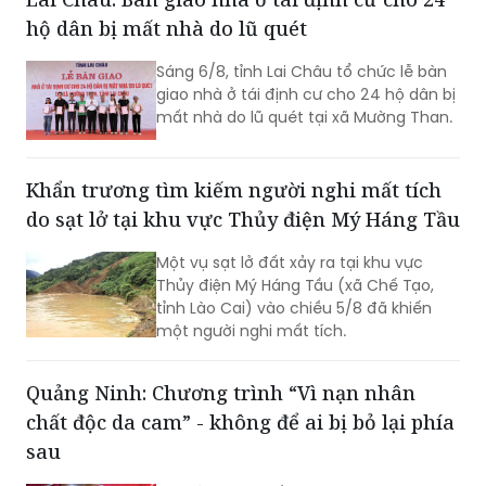
hộ dân bị mất nhà do lũ quét
Sáng 6/8, tỉnh Lai Châu tổ chức lễ bàn
giao nhà ở tái định cư cho 24 hộ dân bị
mất nhà do lũ quét tại xã Mường Than.
Khẩn trương tìm kiếm người nghi mất tích
do sạt lở tại khu vực Thủy điện Mý Háng Tầu
Một vụ sạt lở đất xảy ra tại khu vực
Thủy điện Mý Háng Tầu (xã Chế Tạo,
tỉnh Lào Cai) vào chiều 5/8 đã khiến
một người nghi mất tích.
Quảng Ninh: Chương trình “Vì nạn nhân
chất độc da cam” - không để ai bị bỏ lại phía
sau