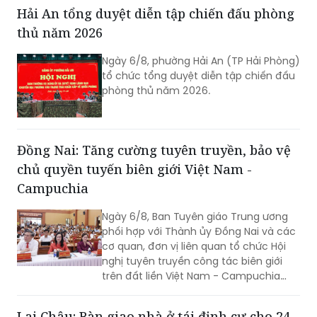
Trưởng đoàn đến thăm, làm việc và
Hải An tổng duyệt diễn tập chiến đấu phòng
tìm hiểu cơ hội đầu tư tại Hải Phòng.
thủ năm 2026
Ngày 6/8, phường Hải An (TP Hải Phòng)
tổ chức tổng duyệt diễn tập chiến đấu
phòng thủ năm 2026.
Đồng Nai: Tăng cường tuyên truyền, bảo vệ
chủ quyền tuyến biên giới Việt Nam -
Campuchia
Ngày 6/8, Ban Tuyên giáo Trung ương
phối hợp với Thành ủy Đồng Nai và các
cơ quan, đơn vị liên quan tổ chức Hội
nghị tuyên truyền công tác biên giới
trên đất liền Việt Nam - Campuchia
năm 2026.
Lai Châu: Bàn giao nhà ở tái định cư cho 24