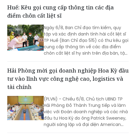
trân trọng, gìn giữ các giá trị văn hóa
Huế: Kêu gọi cung cấp thông tin các địa
nghìn năm văn hiến.
điểm chôn cất liệt sĩ
Ngày 6/8, Ban Chỉ đạo tìm kiếm, quy
tập và xác định danh tính hài cốt liệt sĩ
TP Huế (Ban Chỉ đạo 515) có thư kêu gọi
cung cấp thông tin về các địa điểm
chôn cất liệt sĩ hy sinh trên địa bàn, tập
trung tại khu vực đèo Phước Tượng,
đèo Hải Vân (xã Chân Mây - Lăng Cô)
Hải Phòng mời gọi doanh nghiệp Hoa Kỳ đầu
và khu vực sông Truồi (xã Lộc An).
tư vào lĩnh vực công nghệ cao, logistics và
tài chính
(PLVN) - Chiều 6/8, Chủ tịch UBND TP
Hải Phòng Đỗ Thành Trung tiếp và làm
việc với Đoàn doanh nghiệp và các nhà
đầu tư Hoa Kỳ do ông Patrick Sweeney,
người sáng lập và đại diện American
Kestrel Global Strategies Group làm