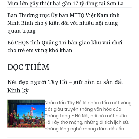
Mưa lớn gây thiệt hại gần 17 tỷ đồng tại Sơn La
Ban Thường trực Ủy ban MTTQ Việt Nam tỉnh
Ninh Bình cho ý kiến đối với nhiều nội dung
quan trọng
Bộ CHQS tỉnh Quảng Trị bàn giao khu vui chơi
cho trẻ em vùng khó khăn
ĐỌC THÊM
Nét đẹp người Tây Hồ – giữ hồn di sản đất
Kinh kỳ
Nhắc đến Tây Hồ là nhắc đến một vùng
đất giàu truyền thống văn hóa của
Thăng Long - Hà Nội, nơi có mặt nước
Hồ Tây thơ mộng, những di tích lịch sử,
những làng nghề mang đậm dấu ấn
dân gian và những con người luôn biết