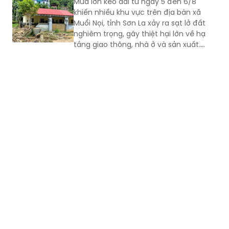
Mưa lớn kéo dài từ ngày 5 đến 6/8
khiến nhiều khu vực trên địa bàn xã
Muổi Nọi, tỉnh Sơn La xảy ra sạt lở đất
nghiêm trọng, gây thiệt hại lớn về hạ
tầng giao thông, nhà ở và sản xuất.
Chính quyền địa phương đã khẩn
trương sơ tán 84 hộ dân ra khỏi khu vực
nguy hiểm.