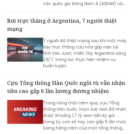
Rơi trực thăng ở Argentina, 7 người thiệt
mạng
7 người đã thiệt mạng sau khi một máy
bay trực thăng cứu hỏa gặp nạn tại
tỉnh San Juan, miền Tây Argentina sáng
29/7, trong lúc thực hiện nhiệm vụ
huấn luyện.
Cựu Tổng thống Hàn Quốc ngồi tù vẫn nhận
tiền cao gấp 6 lần lương đương nhiệm
Trong vòng một năm qua, cựu Tổng
thống Hàn Quốc Yoon Suk Yeol đã nhận
được khoảng 1,7 tỷ won tiền ký gửi
trong tù, con số này cao gấp 6 lần mức
lương hàng năm của một tổng thống
đương nhiệm. Không những vậy, cựu Đệ
nhất phu nhân Kim Keon-hee cũng ghi
Nga truy tố nhà sáng lập Telegram
nhận mức tiền ký gửi lên tới khoảng 170