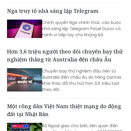
triệu won, trở thành phạm nhân nhận
Chính quyền Nga chính thức cáo buộc
được nhiều tiền nhất tại Trại tạm giam
nhà sáng lập Telegram Pavel Durov có
miền Nam Seoul.
hành vi tiếp tay cho khủng bố.
Hơn 3,6 triệu người theo dõi chuyến bay thử
nghiệm thẳng từ Australia đến châu Âu
Chuyến bay thử nghiệm đầu tiên từ
Australia đến châu Âu do hãng Qantas
khai thác đã thu hút hơn 3,6 triệu lượt
theo dõi.
Một công dân Việt Nam thiệt mạng do động
đất tại Nhật Bản
Bộ Ngoại giao cho biết, liên quan đến
trận động đất xảy ra ngày 28/07/2026
tại tỉnh Kumamoto, Nhật Bản, theo
thông tin từ Tổng Lãnh sự quán Việt