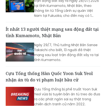
Nam tại Fukuoka, cho đến nay có 1
công dân Việt Nam thiệt mạng và một
số công dân Việt Nam bị thương trong
Ít nhất 13 người thiệt mạng sau động đất tại
trận động đất.
tỉnh Kumamoto, Nhật Bản
Ngày 29/7, Thủ tướng Nhật Bản Sanae
Takaichi cho biết, 13 người đã thiệt
mạng sau loạt trận động đất xảy ra tại
tỉnh Kumamoto.
Cựu Tổng thống Hàn Quốc Yoon Suk Yeol
nhận án tù do vi phạm luật bầu cử
Cựu Tổng thống bị phế truất Yoon Suk
Yeol vừa bị tuyên bản án tù treo do đưa
ra các phát ngôn sai sự thật trong
chiến dịch tranh cử năm 2022.
Nhà Trắng kêu gọi cựu chiến binh làm tài