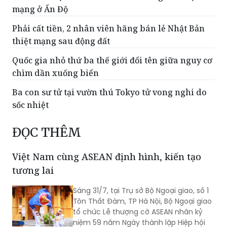
Phải cất tiền, 2 nhân viên hãng bán lẻ Nhật Bản
thiệt mạng sau động đất
Quốc gia nhỏ thứ ba thế giới đổi tên giữa nguy cơ
chìm dần xuống biển
Ba con sư tử tại vườn thú Tokyo tử vong nghi do
sốc nhiệt
ĐỌC THÊM
Việt Nam cùng ASEAN định hình, kiến tạo
tương lai
Sáng 31/7, tại Trụ sở Bộ Ngoại giao, số 1
Tôn Thất Đàm, TP Hà Nội, Bộ Ngoại giao
tổ chức Lễ thượng cờ ASEAN nhân kỷ
niệm 59 năm Ngày thành lập Hiệp hội
các quốc gia Đông Nam Á (ASEAN) và
31 năm Việt Nam tham gia ASEAN.