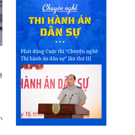
Phát động Cuộc thi “Chuyện nghề
Thi hành án dân sự” lần thứ III
ẽ
n