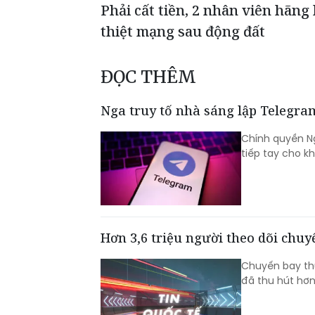
Phải cất tiền, 2 nhân viên hãng
thiệt mạng sau động đất
ĐỌC THÊM
Nga truy tố nhà sáng lập Telegra
Chính quyền Ng
tiếp tay cho k
Hơn 3,6 triệu người theo dõi chu
Chuyến bay thử
đã thu hút hơn 