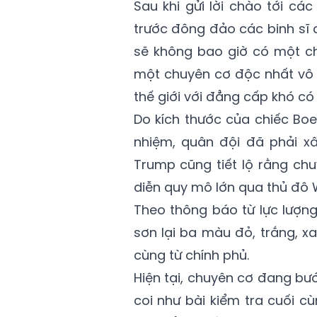
Sau khi gửi lời chào tới c
trước đông đảo các binh sĩ 
sẽ không bao giờ có một ch
một chuyên cơ độc nhất vô 
thế giới với đẳng cấp khó có t
Do kích thước của chiếc Boe
nhiệm, quân đội đã phải x
Trump cũng tiết lộ rằng ch
diễn quy mô lớn qua thủ đô 
Theo thông báo từ lực lượn
sơn lại ba màu đỏ, trắng, x
cùng từ chính phủ.
Hiện tại, chuyên cơ đang bư
coi như bài kiểm tra cuối c