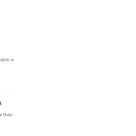
hành vi
u
i thác