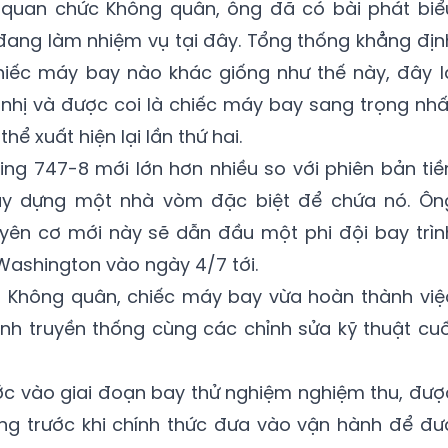
ác quan chức Không quân, ông đã có bài phát biể
đang làm nhiệm vụ tại đây. Tổng thống khẳng địn
iếc máy bay nào khác giống như thế này, đây l
nhị và được coi là chiếc máy bay sang trọng nhấ
hể xuất hiện lại lần thứ hai.
ing 747-8 mới lớn hơn nhiều so với phiên bản tiề
ây dựng một nhà vòm đặc biệt để chứa nó. Ôn
uyên cơ mới này sẽ dẫn đầu một phi đội bay trìn
Washington vào ngày 4/7 tới.
g Không quân, chiếc máy bay vừa hoàn thành việ
anh truyền thống cùng các chỉnh sửa kỹ thuật cuố
ớc vào giai đoạn bay thử nghiệm nghiệm thu, đượ
ùng trước khi chính thức đưa vào vận hành để đư