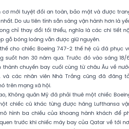
cơ mới tuyệt đối an toàn, bảo mật và được tran
 nhất. Do ưu tiên tính sẵn sàng vận hành hơn là yế
g chỉ thay đổi tối thiểu, nghĩa là các chi tiết nộ
ốp gỗ bóng loáng vẫn được giữ nguyên.
thế cho chiếc Boeing 747-2 thế hệ cũ đã phục v
g suốt hơn 30 năm qua. Trước đó vào sáng 18/6
 thành chuyến bay cuối cùng từ châu Âu về nướ
, và các nhân viên Nhà Trắng cũng đã đăng tả
nó trên mạng xã hội.
iao, Không quân Mỹ đã phải thuê một chiếc Boein
ột chiếc cũ khác từng được hãng Lufthansa vậ
mô hình ba chiều của khoang hành khách để ph
uen trước khi chiếc máy bay của Qatar về tới nơi