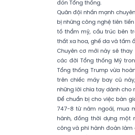
đón Tổng thống.
Quân đội nhấn mạnh chuyên 
bị những công nghệ tiên tiến
tố thẩm mỹ, cấu trúc bên tron
thất xa hoa, ghế da và tấm 
Chuyên cơ mới này sẽ thay 
các đời Tổng thống Mỹ tron
Tổng thống Trump vừa hoàn
trên chiếc máy bay cũ này
những lời chia tay dành cho 
Để chuẩn bị cho việc bàn g
747-8 từ năm ngoái, mua m
hành, đồng thời dựng một 
công và phi hành đoàn làm q