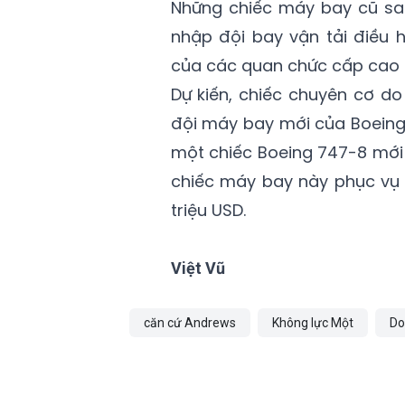
Những chiếc máy bay cũ sau
nhập đội bay vận tải điều 
của các quan chức cấp cao t
Dự kiến, chiếc chuyên cơ d
đội máy bay mới của Boeing
một chiếc Boeing 747-8 mới c
chiếc máy bay này phục vụ 
triệu USD.
Việt Vũ
căn cứ Andrews
Không lực Một
Do