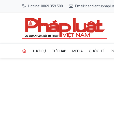
Hotline: 0869 359 588
Email: baodientuphapl
Trang chủ Tổng thống Trump
THỜI SỰ
TƯ PHÁP
MEDIA
QUỐC TẾ
P