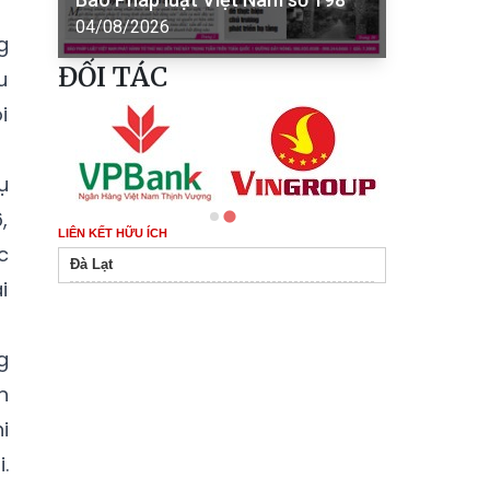
04/08/2026
g
ĐỐI TÁC
u
i
ụ
,
LIÊN KẾT HỮU ÍCH
c
Đà Lạt
i
g
n
i
.