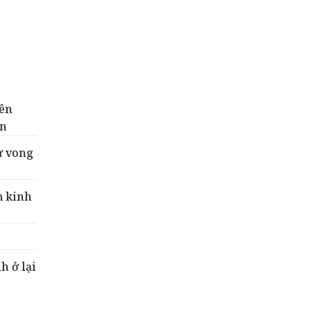
tên
ển
ử vong
m kinh
h ở lại