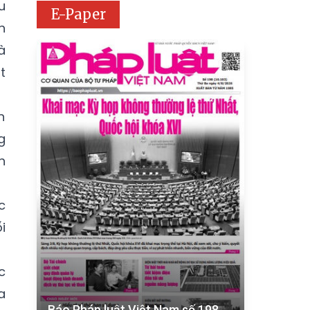
u
E-Paper
h
à
t
n
g
h
c
i
c
a
Báo Pháp luật Việt Nam số 198