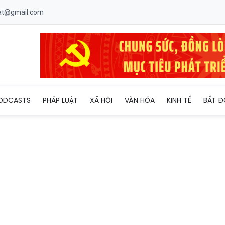
uat@gmail.com
 ra mắt chuyên cơ Không lực Một mới do Qatar tặng
ODCASTS
PHÁP LUẬT
XÃ HỘI
VĂN HÓA
KINH TẾ
BẤT Đ