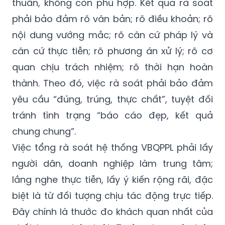
thuẫn, không còn phù hợp. Kết quả rà soát
phải bảo đảm rõ văn bản; rõ điều khoản; rõ
nội dung vướng mắc; rõ căn cứ pháp lý và
căn cứ thực tiễn; rõ phương án xử lý; rõ cơ
quan chịu trách nhiệm; rõ thời hạn hoàn
thành. Theo đó, việc rà soát phải bảo đảm
yêu cầu “đúng, trúng, thực chất”, tuyệt đối
tránh tình trạng “báo cáo đẹp, kết quả
chung chung”.
Việc tổng rà soát hệ thống VBQPPL phải lấy
người dân, doanh nghiệp làm trung tâm;
lắng nghe thực tiễn, lấy ý kiến rộng rãi, đặc
biệt là từ đối tượng chịu tác động trực tiếp.
Đây chính là thước đo khách quan nhất của