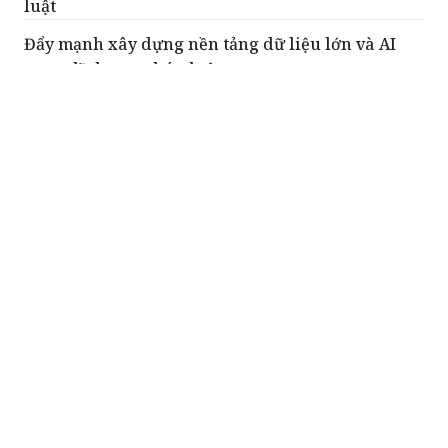
luật
Đẩy mạnh xây dựng nền tảng dữ liệu lớn và AI
trong lĩnh vực pháp luật
Tập huấn triển khai tổng rà soát hệ thống văn
bản quy phạm pháp luật tại Nghệ An
Tích cực tham mưu trình ban hành quy định xử
phạt vi phạm hành chính trong lĩnh vực hải quan
ĐỌC THÊM
Đẩy nhanh tiến độ xây dựng cơ sở dữ liệu
lớn và AI pháp luật quốc gia
(PLVN) - Sáng 19/5, Thứ trưởng Bộ Tư
pháp Nguyễn Thanh Tịnh đã chủ trì
buổi làm việc với Cục Công nghệ thông
tin (CNTT) và các đơn vị liên quan về