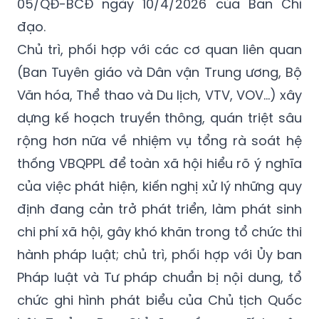
05/QĐ-BCĐ ngày 10/4/2026 của Ban Chỉ
đạo.
Chủ trì, phối hợp với các cơ quan liên quan
(Ban Tuyên giáo và Dân vận Trung ương, Bộ
Văn hóa, Thể thao và Du lịch, VTV, VOV...) xây
dựng kế hoạch truyền thông, quán triệt sâu
rộng hơn nữa về nhiệm vụ tổng rà soát hệ
thống VBQPPL để toàn xã hội hiểu rõ ý nghĩa
của việc phát hiện, kiến nghị xử lý những quy
định đang cản trở phát triển, làm phát sinh
chi phí xã hội, gây khó khăn trong tổ chức thi
hành pháp luật; chủ trì, phối hợp với Ủy ban
Pháp luật và Tư pháp chuẩn bị nội dung, tổ
chức ghi hình phát biểu của Chủ tịch Quốc