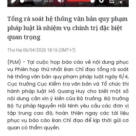
02:07
Phát
Tắt
Cài
Chế
Xem
tiếng
đặt
độ
toàn
Tổng rà soát hệ thống văn bản quy phạm
hình
màn
pháp luật là nhiệm vụ chính trị đặc biệt
trong
hình
quan trọng
hình
Thứ Hai 06/04/2026 18:16 (GMT+7)
(PLM) - Tại cuộc họp báo cáo về nội dung phục
vụ Phiên họp thứ nhất Ban Chỉ đạo tổng rà soát
hệ thống văn bản quy phạm pháp luật ngày 6/4,
Cục trưởng Cục Kiểm tra văn bản và Tổ chức thi
hành pháp luật Hồ Quang Huy cho biết một số
nội dung cần xin ý kiến của Bộ trưởng. Bộ trưởng
Bộ Tư pháp Nguyễn Hải Ninh yêu cầu các đơn vị
tập trung cao độ, hoàn thiện ngay các tài liệu
phục vụ báo cáo Ban Chỉ đạo để kịp thời gửi cơ
quan có thẩm quyền.