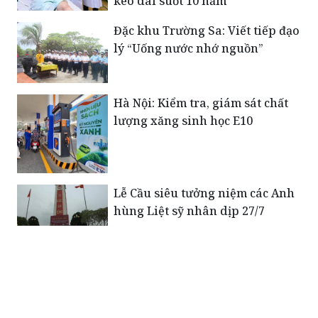
kéo dài suốt 10 năm
Đặc khu Trường Sa: Viết tiếp đạo
lý “Uống nước nhớ nguồn”
Hà Nội: Kiểm tra, giám sát chất
lượng xăng sinh học E10
Lễ Cầu siêu tưởng niệm các Anh
hùng Liệt sỹ nhân dịp 27/7
Đảo Đá Tây: Kịp thời cứu được 33
thuyền viên gặp nạn do gặp
giông lớn bất ngờ