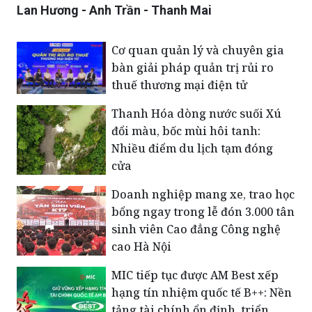
Lan Hương - Anh Trần - Thanh Mai
Cơ quan quản lý và chuyên gia
bàn giải pháp quản trị rủi ro
thuế thương mại điện tử
Thanh Hóa dòng nước suối Xú
đổi màu, bốc mùi hôi tanh:
Nhiều điểm du lịch tạm đóng
cửa
Doanh nghiệp mang xe, trao học
bổng ngay trong lễ đón 3.000 tân
sinh viên Cao đẳng Công nghệ
cao Hà Nội
MIC tiếp tục được AM Best xếp
hạng tín nhiệm quốc tế B++: Nền
tảng tài chính ổn định, triển