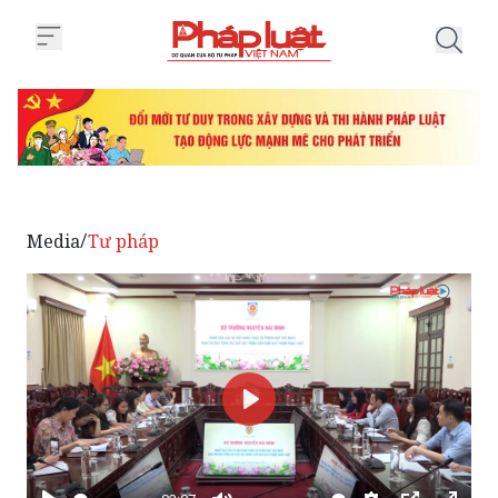
Trang chủ Tổng rà soát hệ thống 
Media
Tư pháp
/
Phát