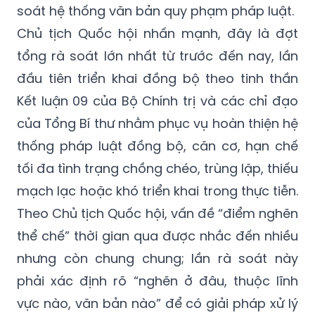
tổng rà soát lớn nhất từ trước đến nay, lần
đầu tiên triển khai đồng bộ theo tinh thần
Kết luận 09 của Bộ Chính trị và các chỉ đạo
của Tổng Bí thư nhằm phục vụ hoàn thiện hệ
thống pháp luật đồng bộ, căn cơ, hạn chế
tối đa tình trạng chồng chéo, trùng lặp, thiếu
mạch lạc hoặc khó triển khai trong thực tiễn.
Theo Chủ tịch Quốc hội, vấn đề “điểm nghẽn
thể chế” thời gian qua được nhắc đến nhiều
nhưng còn chung chung; lần rà soát này
phải xác định rõ “nghẽn ở đâu, thuộc lĩnh
vực nào, văn bản nào” để có giải pháp xử lý
cụ thể.
Trong thời gian ngắn, các cơ quan đã triển