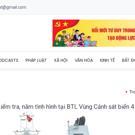
uat@gmail.com
ị QĐNDVN kiểm tra, nắm tình hình tại BTL Vùng Cảnh sát biển 4
ODCASTS
PHÁP LUẬT
XÃ HỘI
VĂN HÓA
KINH TẾ
BẤT Đ
Tr
ểm tra, nắm tình hình tại BTL Vùng Cảnh sát biển 4