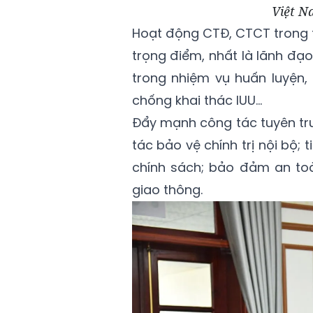
Việt N
Hoạt động CTĐ, CTCT trong t
trọng điểm, nhất là lãnh đạ
trong nhiệm vụ huấn luyện, 
chống khai thác IUU...
Đẩy mạnh công tác tuyên tru
tác bảo vệ chính trị nội bộ;
chính sách; bảo đảm an toà
giao thông.