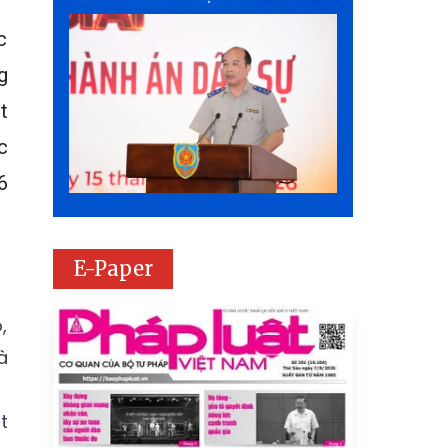
c
g
t
c
6
E-Paper
,
à
t