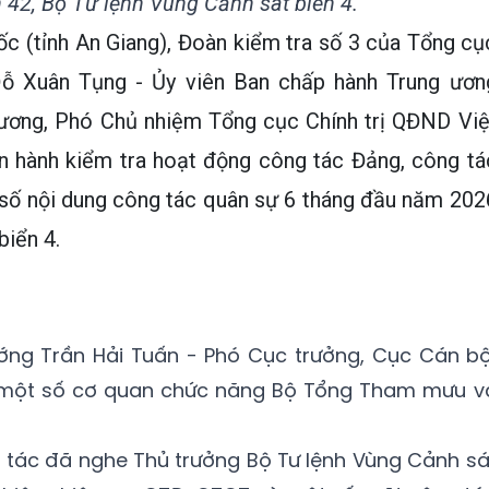
 42, Bộ Tư lệnh Vùng Cảnh sát biển 4.
ốc (tỉnh An Giang), Đoàn kiểm tra số 3 của Tổng cụ
Đỗ Xuân Tụng - Ủy viên Ban chấp hành Trung ươn
 ương, Phó Chủ nhiệm Tổng cục Chính trị QĐND Việ
 hành kiểm tra hoạt động công tác Đảng, công tá
 số nội dung công tác quân sự 6 tháng đầu năm 202
biển 4.
ớng Trần Hải Tuấn - Phó Cục trưởng, Cục Cán bộ
ện một số cơ quan chức năng Bộ Tổng Tham mưu v
g tác đã nghe Thủ trưởng Bộ Tư lệnh Vùng Cảnh sá