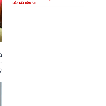
LIÊN KẾT HỮU ÍCH
ủ
t
ỷ