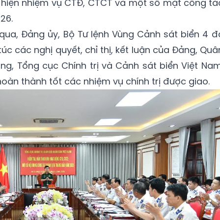
c hiện nhiệm vụ CTĐ, CTCT và một số mặt công tá
26.
 qua, Đảng ủy, Bộ Tư lệnh Vùng Cảnh sát biển 4 đ
 túc các nghị quyết, chỉ thị, kết luận của Đảng, Quâ
g, Tổng cục Chính trị và Cảnh sát biển Việt Nam
hoàn thành tốt các nhiệm vụ chính trị được giao.