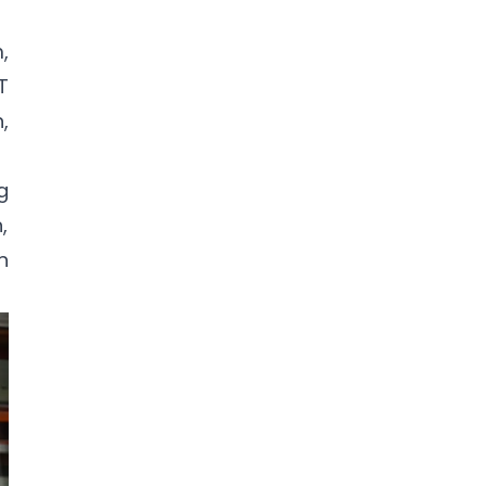
,
T
,
g
,
n