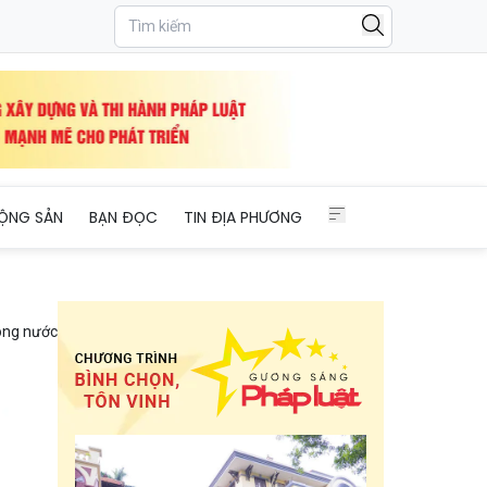
ỘNG SẢN
BẠN ĐỌC
TIN ĐỊA PHƯƠNG
ong nước