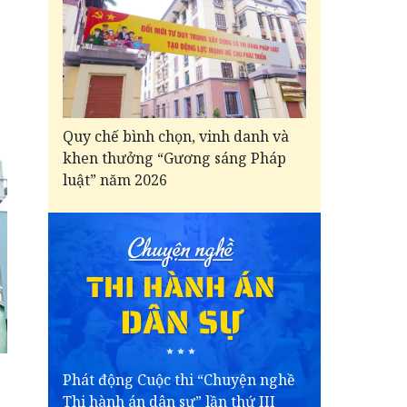
Quy chế bình chọn, vinh danh và
khen thưởng “Gương sáng Pháp
luật” năm 2026
Phát động Cuộc thi “Chuyện nghề
Thi hành án dân sự” lần thứ III