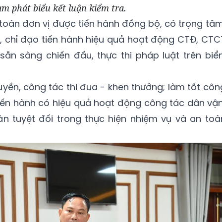
am phát biểu kết luận kiểm tra.
oàn đơn vị được tiến hành đồng bộ, có trọng tâm
o, chỉ đạo tiến hành hiệu quả hoạt động CTĐ, CTC
sẵn sàng chiến đấu, thực thi pháp luật trên biển
yền, công tác thi đua - khen thưởng; làm tốt côn
 tiến hành có hiệu quả hoạt động công tác dân vận
n tuyệt đối trong thực hiện nhiệm vụ và an toà