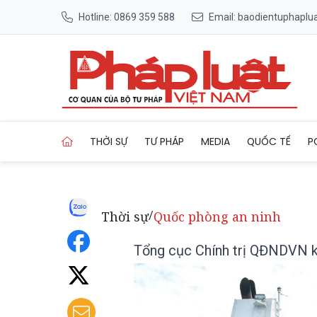
Hotline: 0869 359 588
Email: baodientuphapl
Trang chủ Tổng cục Chính tr
THỜI SỰ
TƯ PHÁP
MEDIA
QUỐC TẾ
P
Thời sự
Quốc phòng an ninh
/
Tổng cục Chính trị QĐNDVN ki