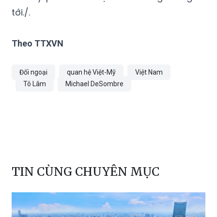
tới./.
Theo TTXVN
Đối ngoại
quan hệ Việt-Mỹ
Việt Nam
Tô Lâm
Michael DeSombre
TIN CÙNG CHUYÊN MỤC