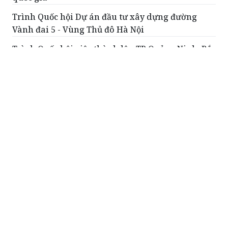
Trình Quốc hội Dự án đầu tư xây dựng đường
Vành đai 5 - Vùng Thủ đô Hà Nội
Trình Quốc hội việc thành lập TP Quảng Ninh, Bắc
Ninh
ĐỌC THÊM
Làm rõ nội hàm cơ chế, chính sách đặc thù
đưa lao động đi làm việc ở nước ngoài
Đây là ý kiến được đại biểu Quốc hội
đưa ra tại phiên thảo luận tại tổ của
Quốc hội, thảo luận về dự án Luật sửa
đổi, bổ sung một số điều của Luật
Người lao động Việt Nam đi làm việc ở
nước ngoài theo hợp đồng.
Thủ tướng điều động, bổ nhiệm 2 thứ