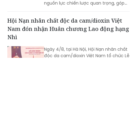
nguồn lực chiến lược quan trọng, góp
phần nâng cao sức mạnh tổng hợp
quốc gia; là cầu nối giữa Việt Nam với
Hội Nạn nhân chất độc da cam/dioxin Việt
thế giới...
Nam đón nhận Huân chương Lao động hạng
Nhì
Ngày 4/8, tại Hà Nội, Hội Nạn nhân chất
độc da cam/dioxin Việt Nam tổ chức Lễ
đón nhận Huân chương Lao động hạng
Nhì do Chủ tịch nước tặng thưởng.
Kiện toàn nhân sự Ban Chỉ đạo Trung ương
về phát triển khoa học, công nghệ, đổi mới
sáng tạo và chuyển đổi số
Bộ Chính trị quyết định phân công, kiện
toàn Ban Chỉ đạo Trung ương về phát
triển khoa học, công nghệ, đổi mới
sáng tạo và chuyển đổi số gồm 31 đồng