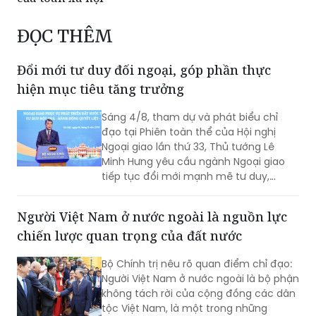
ĐỌC THÊM
Đổi mới tư duy đối ngoại, góp phần thực
hiện mục tiêu tăng trưởng
Sáng 4/8, tham dự và phát biểu chỉ
đạo tại Phiên toàn thể của Hội nghị
Ngoại giao lần thứ 33, Thủ tướng Lê
Minh Hưng yêu cầu ngành Ngoại giao
tiếp tục đổi mới mạnh mẽ tư duy,
phương thức triển khai công tác đối
ngoại theo hướng chủ động hơn, thực
Người Việt Nam ở nước ngoài là nguồn lực
chất hơn, đồng hành chặt chẽ hơn với
chiến lược quan trọng của đất nước
các Bộ, ngành, địa phương và cộng
đồng doanh nghiệp nhằm góp phần
Bộ Chính trị nêu rõ quan điểm chỉ đạo:
thực hiện mục tiêu tăng trưởng 2 con
Người Việt Nam ở nước ngoài là bộ phận
số.
không tách rời của cộng đồng các dân
tộc Việt Nam, là một trong những