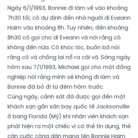
Ngày 6/1/1993, Bonnie đi làm về vào khoảng
7h30 tối, cô dự định đến nhà người dì Eveann
Haim vào khoảng 8h. Tuy nhiên, đến khoảng
8h30 cô gọi cho dì Eveann và nói rằng cô
không đến nữa. Cô khóc lóc, buồn bã nói
rằng cô và chồng lại nổ ra cãi vã. Sáng ngày
hôm sau 7/1/1993, Michael gọi cho một đồng
nghiệp nói rằng mình sẽ không đi làm và
Bonnie đã bỏ đi từ đêm hôm trước.
Cùng ngày, cảnh sát đã được gọi đến một
khách sạn gần sân bay quốc tế Jacksonville
ở bang Florida (Mỹ) khi nhân viên khách sạn
phát hiện ra một chiếc ví có thẻ tín dụng, thẻ
căn cước công dân mang tên Bonnie Haim