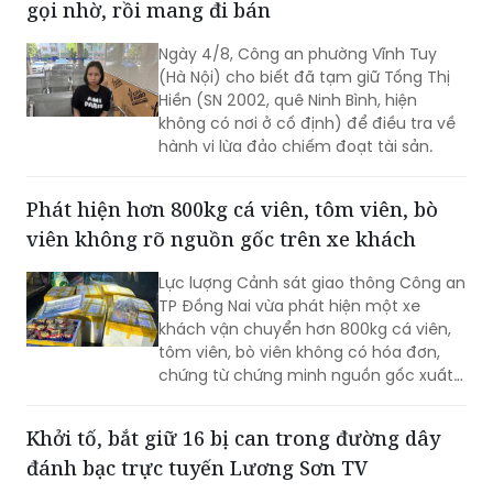
gọi nhờ, rồi mang đi bán
Ngày 4/8, Công an phường Vĩnh Tuy
(Hà Nội) cho biết đã tạm giữ Tống Thị
Hiền (SN 2002, quê Ninh Bình, hiện
không có nơi ở cố định) để điều tra về
hành vi lừa đảo chiếm đoạt tài sản.
Phát hiện hơn 800kg cá viên, tôm viên, bò
viên không rõ nguồn gốc trên xe khách
Lực lượng Cảnh sát giao thông Công an
TP Đồng Nai vừa phát hiện một xe
khách vận chuyển hơn 800kg cá viên,
tôm viên, bò viên không có hóa đơn,
chứng từ chứng minh nguồn gốc xuất
xứ. Toàn bộ số thực phẩm được vận
chuyển chung với nhiều loại hàng hóa
Khởi tố, bắt giữ 16 bị can trong đường dây
khác trong khoang hành lý, không bảo
đánh bạc trực tuyến Lương Sơn TV
đảm điều kiện an toàn thực phẩm.