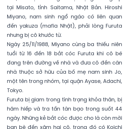
tại Misato, tỉnh Saitama, Nhật Bản. Hiroshi
Miyano, nam sinh ngổ ngáo có liên quan
đến yakuza (mafia Nhật), phải lòng Furuta
nhưng bị cô khước từ.
Ngày 25/11/1988, Miyano cùng ba thiếu niên
tuổi từ 16 đến 18 bắt cóc Furuta khi cô bé
đang trên đường về nhà và đưa cô đến căn
nhà thuộc sở hữu của bố mẹ nam sinh Jo,
một tên trong nhóm, tại quận Ayase, Adachi,
Tokyo.
Furuta bị giam trong tình trạng khỏa thân, bị
hãm hiếp và tra tấn tàn bạo trong suốt 44
ngày. Những kẻ bắt cóc được cho là còn mời
bạn bè đến xâm hại cô, trong đó có Koichi