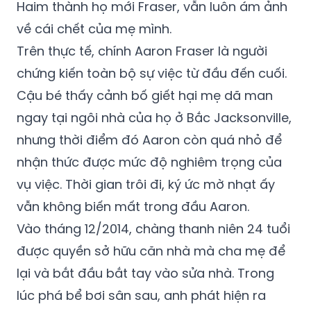
Haim thành họ mới Fraser, vẫn luôn ám ảnh
về cái chết của mẹ mình.
Trên thực tế, chính Aaron Fraser là người
chứng kiến toàn bộ sự việc từ đầu đến cuối.
Cậu bé thấy cảnh bố giết hại mẹ dã man
ngay tại ngôi nhà của họ ở Bắc Jacksonville,
nhưng thời điểm đó Aaron còn quá nhỏ để
nhận thức được mức độ nghiêm trọng của
vụ việc. Thời gian trôi đi, ký ức mờ nhạt ấy
vẫn không biến mất trong đầu Aaron.
Vào tháng 12/2014, chàng thanh niên 24 tuổi
được quyền sở hữu căn nhà mà cha mẹ để
lại và bắt đầu bắt tay vào sửa nhà. Trong
lúc phá bể bơi sân sau, anh phát hiện ra