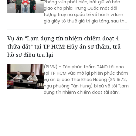
Phòng vừa phát hiện, bắt giữ và bàn
giao cho phía Trung Quốc một đối
tượng truy nã quốc tế về hành vi làm
giả giấy tờ thuế giá trị gia tăng, sau thời
gian lẩn trốn trên địa bàn thành phố.
Vụ án “Lạm dụng tín nhiệm chiếm đoạt 4
thửa đất” tại TP HCM: Hủy án sơ thẩm, trả
hồ sơ điều tra lại
(PLVN) - Tòa phúc thẩm TAND tối cao
tại TP HCM vừa mở lại phiên phúc thẩm
vụ án bị cáo Thái Khắc Hoàng (SN 1972,
ngụ phường Tân Hưng) bị xử về tội “Lạm
dụng tín nhiệm chiếm đoạt tài sản”.