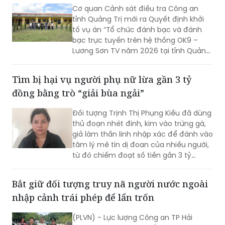
Cơ quan Cảnh sát điều tra Công an
tỉnh Quảng Trị mới ra Quyết định khởi
tố vụ án “Tổ chức đánh bạc và đánh
bạc trực tuyến trên hệ thống OK9 –
Lương Sơn TV năm 2026 tại tỉnh Quảng
Trị và các tỉnh, thành phố liên quan”;
đồng thời khởi tố 16 bị can về các tội Tổ
​Tìm bị hại vụ người phụ nữ lừa gần 3 tỷ
chức đánh bạc và Đánh bạc theo quy
đồng bằng trò “giải bùa ngải”
định của Bộ luật Hình sự.
Đối tượng Trịnh Thị Phụng Kiều đã dùng
thủ đoạn nhét đinh, kim vào trứng gà,
giả làm thần linh nhập xác để đánh vào
tâm lý mê tín dị đoan của nhiều người,
từ đó chiếm đoạt số tiền gần 3 tỷ
đồng.
Bắt giữ đối tượng truy nã người nước ngoài
nhập cảnh trái phép để lẩn trốn
(PLVN) - Lực lượng Công an TP Hải