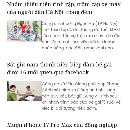
Nhóm thiếu niên rình rập, trộm cắp xe máy
Nguyễn Quang Vinh (SN 1995) và Trần
của người dân Hà Nội trong đêm
Mạnh Cường (SN 2003) về tội "Mua bán
trái phép chất ma túy".
Công an phường Ngọc Hà (TP Hà Nội)
mới triệu tập 4 đối tượng độ tuổi 14-16
liên quan đến vụ trộm xe máy trên địa
bàn. Quá trình làm việc với lực lượng
chức năng, các đối tượng khai còn
thực hiện vụ trộm khác ở phường Đông
Ngạc.
Bắt giữ nam thanh niên hiếp dâm bé gái
dưới 16 tuổi quen qua facebook
Công an xã Văn Giang phối hợp Phòng
Cảnh sát hình sự Công an tỉnh Hưng
Yên truy xét, bắt giữ Sùng A Trình sau
khi nhận trình báo của bé gái 15 tuổi về
việc bị đối tượng hiếp dâm.
Mượn iPhone 17 Pro Max của đồng nghiệp