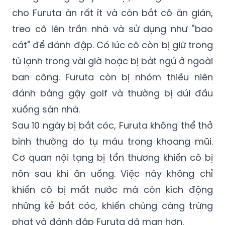
cho Furuta ăn rất ít và còn bắt cô ăn gián,
treo cô lên trần nhà và sử dụng như "bao
cát" để đánh đập. Có lúc cô còn bị giữ trong
tủ lạnh trong vài giờ hoặc bị bắt ngủ ở ngoài
ban công. Furuta còn bị nhóm thiếu niên
đánh bằng gậy golf và thường bị dúi đầu
xuống sàn nhà.
Sau 10 ngày bị bắt cóc, Furuta không thể thở
bình thường do tụ máu trong khoang mũi.
Cơ quan nội tạng bị tổn thương khiến cô bị
nôn sau khi ăn uống. Việc này không chỉ
khiến cô bị mất nước mà còn kích động
những kẻ bắt cóc, khiến chúng càng trừng
phạt và đánh đập Furuta dã man hơn.