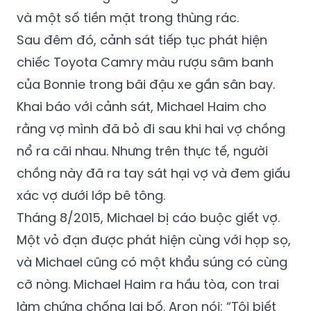
và một số tiền mặt trong thùng rác.
Sau đêm đó, cảnh sát tiếp tục phát hiện
chiếc Toyota Camry màu rượu sâm banh
của Bonnie trong bãi đậu xe gần sân bay.
Khai báo với cảnh sát, Michael Haim cho
rằng vợ mình đã bỏ đi sau khi hai vợ chồng
nổ ra cãi nhau. Nhưng trên thực tế, người
chồng này đã ra tay sát hại vợ và đem giấu
xác vợ dưới lớp bê tông.
Tháng 8/2015, Michael bị cáo buộc giết vợ.
Một vỏ đạn được phát hiện cùng với họp sọ,
và Michael cũng có một khẩu súng có cùng
cỡ nòng. Michael Haim ra hầu tòa, con trai
làm chứng chống lại bố. Aron nói: “Tôi biết