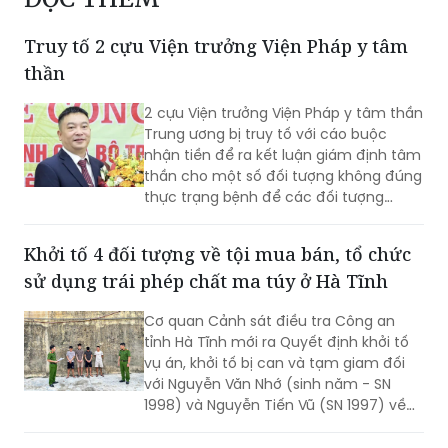
Truy tố 2 cựu Viện trưởng Viện Pháp y tâm
thần
2 cựu Viện trưởng Viện Pháp y tâm thần
Trung ương bị truy tố với cáo buộc
nhận tiền để ra kết luận giám định tâm
thần cho một số đối tượng không đúng
thực trạng bệnh để các đối tượng
được đi chữa bệnh bắt buộc.
Khởi tố 4 đối tượng về tội mua bán, tổ chức
sử dụng trái phép chất ma túy ở Hà Tĩnh
Cơ quan Cảnh sát điều tra Công an
tỉnh Hà Tĩnh mới ra Quyết định khởi tố
vụ án, khởi tố bị can và tạm giam đối
với Nguyễn Văn Nhớ (sinh năm - SN
1998) và Nguyễn Tiến Vũ (SN 1997) về
tội "Tổ chức sử dụng trái phép chất ma
túy"; đồng thời khởi tố bị can, tạm giam