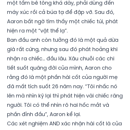
một tấm bê tông khá dày, phải dùng đến
máy xúc rồi cả búa tạ để đập vỡ. Sau đó,
Aaron bất ngờ tìm thấy một chiếc túi, phát
hiện ra một “vật thể lạ”.
Ban đầu anh còn tưởng đó là một quả dừa
già rất cứng, nhưng sau đó phát hoảng khi
nhận ra chiếc… đầu lâu. Xâu chuỗi các chi
tiết suốt quãng đời của mình, Aaron cho
rằng đó là một phần hài cốt của người mẹ
đã mất tích suốt 26 năm nay. “Tôi nhấc nó
lên mà nhìn kỹ lại thì phát hiện vài chiếc răng
người. Tôi có thể nhìn rõ hai hốc mắt và
phần đỉnh đầu”, Aaron kể lại.
Các xét nghiệm AND xác nhận hài cốt là của