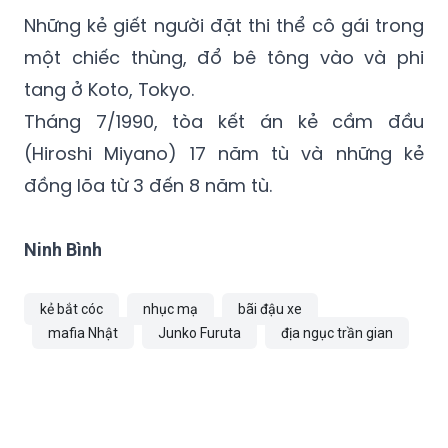
Những kẻ giết người đặt thi thể cô gái trong
một chiếc thùng, đổ bê tông vào và phi
tang ở Koto, Tokyo.
Tháng 7/1990, tòa kết án kẻ cầm đầu
(Hiroshi Miyano) 17 năm tù và những kẻ
đồng lõa từ 3 đến 8 năm tù.
Ninh Bình
kẻ bắt cóc
nhục mạ
bãi đậu xe
mafia Nhật
Junko Furuta
địa ngục trần gian