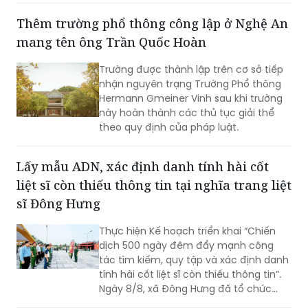
mang tên ông Trần Quốc Hoàn
quá tốc độ và dừng, đỗ không đúng nơi
quy định.
Trường được thành lập trên cơ sở tiếp
nhận nguyên trạng Trường Phổ thông
Hermann Gmeiner Vinh sau khi trường
này hoàn thành các thủ tục giải thể
theo quy định của pháp luật.
Lấy mẫu ADN, xác định danh tính hài cốt
liệt sĩ còn thiếu thông tin tại nghĩa trang liệt
sĩ Đông Hưng
Thực hiện Kế hoạch triển khai “Chiến
dịch 500 ngày đêm đẩy mạnh công
tác tìm kiếm, quy tập và xác định danh
tính hài cốt liệt sĩ còn thiếu thông tin”.
Ngày 8/8, xã Đông Hưng đã tổ chức
dâng hương, dâng hoa tưởng niệm các
Anh hùng liệt sĩ và triển khai lấy mẫu
Mưa lớn gây ngập nhiều cầu tràn ở khu vực
sinh phẩm ADN tại các phần mộ liệt sĩ