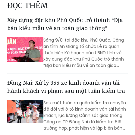
Xây dựng đặc khu Phú Quốc trở thành “Địa
bàn kiểu mẫu về an toàn giao thông”
Sáng 9/8, tại đặc khu Phú Quốc, Công
an tỉnh An Giang tổ chức Lễ ra quân
thực hiện Kế hoạch của UBND tỉnh về
xây dựng đặc khu Phú Quốc trở thành
“Địa bàn kiểu mẫu về an toàn giao
thông”.
Đồng Nai: Xử lý 355 xe kinh doanh vận tải
hành khách vi phạm sau một tuần kiểm tra
Sau một tuần ra quân kiểm tra chuyên
đề đối với ô tô kinh doanh vận tải hành
khách, lực lượng Cảnh sát giao thông
Công an TP Đồng Nai đã kiểm tra 819
trường hợp, phát hiện và lập biên bản
355 trường hợp vi phạm. Đáng chú ý,
các lỗi được phát hiện có chở hàng
Thêm trường phổ thông công lập ở Nghệ An
hóa trong khoang hành khách, chạy