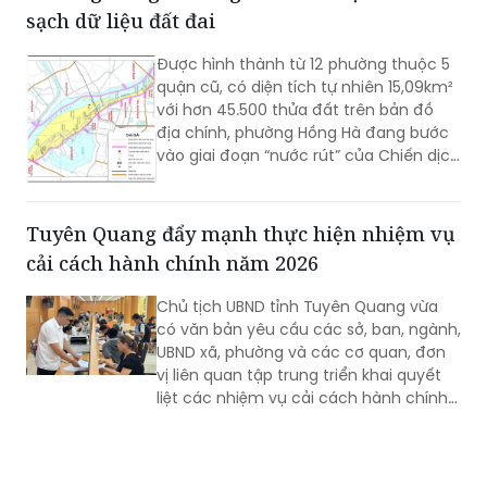
Được hình thành từ 12 phường thuộc 5
quận cũ, có diện tích tự nhiên 15,09km²
với hơn 45.500 thửa đất trên bản đồ
địa chính, phường Hồng Hà đang bước
vào giai đoạn “nước rút” của Chiến dịch
45 ngày hoàn thiện cơ sở dữ liệu quốc
gia về đất đai.
Tuyên Quang đẩy mạnh thực hiện nhiệm vụ
cải cách hành chính năm 2026
Chủ tịch UBND tỉnh Tuyên Quang vừa
có văn bản yêu cầu các sở, ban, ngành,
UBND xã, phường và các cơ quan, đơn
vị liên quan tập trung triển khai quyết
liệt các nhiệm vụ cải cách hành chính
(CCHC) năm 2026, nhằm khắc phục
những nội dung còn chậm tiến độ,
nâng cao chất lượng thực hiện các tiêu
chí, phấn đấu cải thiện Chỉ số CCHC
của tỉnh.