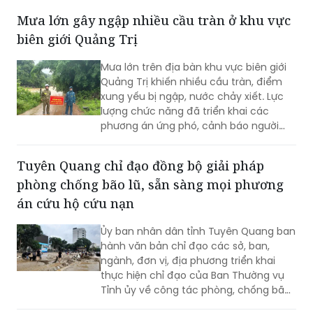
biên giới Quảng Trị
chưa xác định được danh tính ở nghĩa
trang liệt sĩ Đông Hưng.
Mưa lớn trên địa bàn khu vực biên giới
Quảng Trị khiến nhiều cầu tràn, điểm
xung yếu bị ngập, nước chảy xiết. Lực
lượng chức năng đã triển khai các
phương án ứng phó, cảnh báo người
dân không đi vào khu vực nguy hiểm.
Tuyên Quang chỉ đạo đồng bộ giải pháp
phòng chống bão lũ, sẵn sàng mọi phương
án cứu hộ cứu nạn
Ủy ban nhân dân tỉnh Tuyên Quang ban
hành văn bản chỉ đạo các sở, ban,
ngành, đơn vị, địa phương triển khai
thực hiện chỉ đạo của Ban Thường vụ
Tỉnh ủy về công tác phòng, chống bão,
lũ, thiên tai cực đoan và biến đổi khí
hậu từ nay đến hết năm 2026.
Hơn 1.000 vận động viên tham gia giải chạy
Quảng Điền Jogging 2026