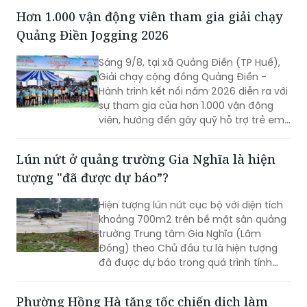
Sáng 9/8, tại xã Quảng Điền (TP Huế),
Giải chạy cộng đồng Quảng Điền -
Hành trình kết nối năm 2026 diễn ra với
sự tham gia của hơn 1.000 vận động
viên, hướng đến gây quỹ hỗ trợ trẻ em
có hoàn cảnh khó khăn và quảng bá
cảnh quan, thiên nhiên địa phương
Lún nứt ở quảng trường Gia Nghĩa là hiện
tượng "đã được dự báo”?
Hiện tượng lún nứt cục bộ với diện tích
khoảng 700m2 trên bề mặt sân quảng
trường Trung tâm Gia Nghĩa (Lâm
Đồng) theo Chủ đầu tư là hiện tượng
đã được dự báo trong quá trình tính
toán kỹ thuật.
Phường Hồng Hà tăng tốc chiến dịch làm
sạch dữ liệu đất đai