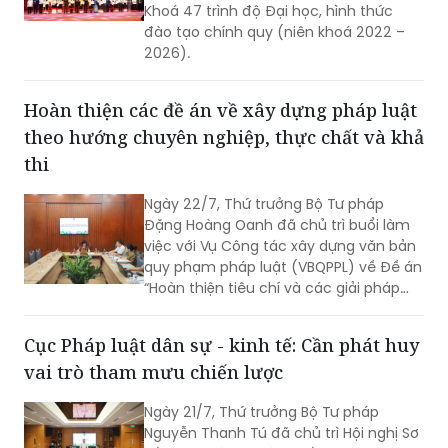
Khoá 47 trình độ Đại học, hình thức
đào tạo chính quy (niên khoá 2022 –
2026).
Hoàn thiện các đề án về xây dựng pháp luật
theo hướng chuyên nghiệp, thực chất và khả
thi
Ngày 22/7, Thứ trưởng Bộ Tư pháp
Đặng Hoàng Oanh đã chủ trì buổi làm
việc với Vụ Công tác xây dựng văn bản
quy phạm pháp luật (VBQPPL) về Đề án
“Hoàn thiện tiêu chí và các giải pháp
nâng cao chất lượng đội ngũ người làm
công tác xây dựng thể chế, pháp luật”;
Cục Pháp luật dân sự - kinh tế: Cần phát huy
Quyết định của Thủ tướng Chính phủ
vai trò tham mưu chiến lược
về Đề án thực hiện soạn thảo VBQPPL
tập trung, chuyên nghiệp; tình hình
Ngày 21/7, Thứ trưởng Bộ Tư pháp
triển khai Quyết định số 1205/QĐ-TTg
Nguyễn Thanh Tú đã chủ trì Hội nghị Sơ
ngày 06/7/2026 của Thủ tướng Chính