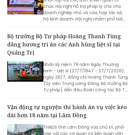
chức Hội nghị hỗ trợ pháp lý cho cho
doanh nghiệp nhỏ và vừa, hợp tác xã,
hộ kinh doanh. Hội nghị nhằm phổ biến
kịp thời các quy định pháp luật mới, giải
đáp những vướng mắc phát sinh trong
Bộ trưởng Bộ Tư pháp Hoàng Thanh Tùng
quá trình sản xuất, kinh doanh và tăng
dâng hương tri ân các Anh hùng liệt sĩ tại
cường đối thoại với cộng đồng doanh
nghiệp.
Quảng Trị
Nhân kỷ niệm 79 năm Ngày Thương
binh - Liệt sĩ (27/7/1947 - 27/7/2026),
ngày 26/7; đồng chí Hoàng Thanh Tùng
(Ủy viên Trung ương Đảng, Bộ trưởng Bộ
Tư pháp) dẫn đầu đoàn công tác Bộ Tư
pháp đến dâng hoa, dâng hương tưởng
niệm các Anh hùng liệt sĩ tại nhiều “địa
Vận động tự nguyện thi hành án vụ việc kéo
chỉ đỏ” trên địa bàn tỉnh Quảng Trị, bày
dài hơn 18 năm tại Lâm Đồng
tỏ lòng biết ơn sâu sắc đối với những
người đã hy sinh vì độc lập, tự do của
THADS tỉnh Lâm Đồng vừa chủ trì, phối
Tổ quốc.
hợp với các cơ quan có liên quan vận