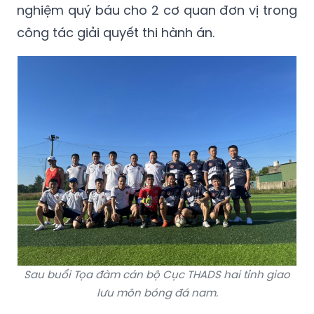
nghiệm quý báu cho 2 cơ quan đơn vị trong
công tác giải quyết thi hành án.
Sau buổi Tọa đàm cán bộ Cục THADS hai tỉnh giao
lưu môn bóng đá nam.