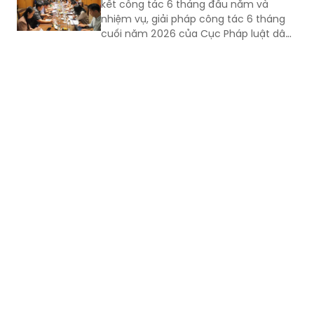
kết công tác 6 tháng đầu năm và
phủ về việc phê duyệt Đề án thí điểm
nhiệm vụ, giải pháp công tác 6 tháng
việc đánh giá chấm điểm về công tác
cuối năm 2026 của Cục Pháp luật dân
xây dựng pháp luật.
sự - kinh tế.