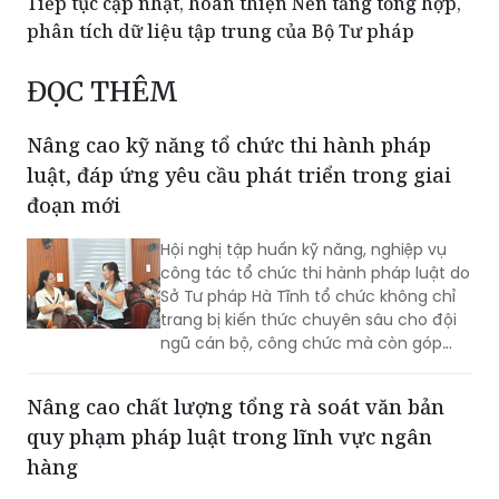
Tiếp tục cập nhật, hoàn thiện Nền tảng tổng hợp,
phân tích dữ liệu tập trung của Bộ Tư pháp
ĐỌC THÊM
Nâng cao kỹ năng tổ chức thi hành pháp
luật, đáp ứng yêu cầu phát triển trong giai
đoạn mới
Hội nghị tập huấn kỹ năng, nghiệp vụ
công tác tổ chức thi hành pháp luật do
Sở Tư pháp Hà Tĩnh tổ chức không chỉ
trang bị kiến thức chuyên sâu cho đội
ngũ cán bộ, công chức mà còn góp
phần thống nhất nhận thức, nâng cao
năng lực tham mưu, tổ chức thực thi
Nâng cao chất lượng tổng rà soát văn bản
pháp luật, đáp ứng yêu cầu đổi mới
quy phạm pháp luật trong lĩnh vực ngân
công tác xây dựng và thi hành pháp
luật trong giai đoạn phát triển mới.
hàng