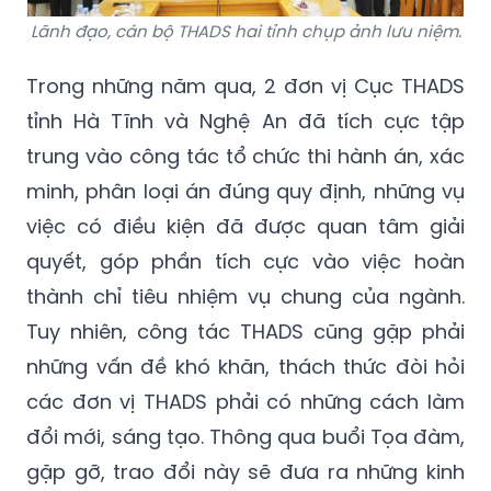
Lãnh đạo, cán bộ THADS hai tỉnh chụp ảnh lưu niệm.
Trong những năm qua, 2 đơn vị Cục THADS
tỉnh Hà Tĩnh và Nghệ An đã tích cực tập
trung vào công tác tổ chức thi hành án, xác
minh, phân loại án đúng quy định, những vụ
việc có điều kiện đã được quan tâm giải
quyết, góp phần tích cực vào việc hoàn
thành chỉ tiêu nhiệm vụ chung của ngành.
Tuy nhiên, công tác THADS cũng gặp phải
những vấn đề khó khăn, thách thức đòi hỏi
các đơn vị THADS phải có những cách làm
đổi mới, sáng tạo. Thông qua buổi Tọa đàm,
gặp gỡ, trao đổi này sẽ đưa ra những kinh