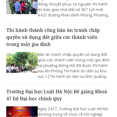
động, thuyết phục tự nguyện thi hành
án bàn giao nhà đất số 357 (số mới
443) đường Phan Đình Phùng, Phường
Xuân Hương - Đà Lạt cho người mua
trúng đấu giá. Đây là vụ việc phức tạp,
Thi hành thành công bản án tranh chấp
kéo dài hơn 18 năm nay.
quyền sử dụng đất giữa các thành viên
trong một gia đình
Bản án tranh chấp quyền sử dụng đất
giữa các thành viên trong một gia đình
tại phường Đồng Hới đã được thi hành
sau khi Phòng Thi hành án dân sự Khu
vực 1 (Thi hành án dân sự tỉnh Quảng
Trị) tổ chức cưỡng chế, hoàn tất việc
chuyển giao quyền sử dụng đất và bàn
Trường Đại học Luật Hà Nội: Bế giảng Khoá
giao tài sản theo nội dung bản án.
47 hệ Đại học chính quy
Ngày 24/7, Trường Đại học Luật Hà Nội
đã long trọng tổ chức Lễ tốt nghiệp