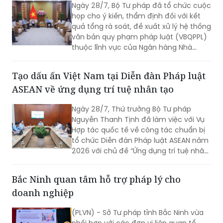
Ngày 28/7, Bộ Tư pháp đã tổ chức cuộc
họp cho ý kiến, thẩm định đối với kết
quả tổng rà soát, đề xuất xử lý hệ thống
văn bản quy phạm pháp luật (VBQPPL)
thuộc lĩnh vực của Ngân hàng Nhà
nước Việt Nam (NHNN). Phó Cục trưởng
Cục Pháp luật dân sự - kinh tế Nguyễn
Tạo dấu ấn Việt Nam tại Diễn đàn Pháp luật
Chi Lan chủ trì cuộc họp.
ASEAN về ứng dụng trí tuệ nhân tạo
Ngày 28/7, Thứ trưởng Bộ Tư pháp
Nguyễn Thanh Tịnh đã làm việc với Vụ
Hợp tác quốc tế về công tác chuẩn bị
tổ chức Diễn đàn Pháp luật ASEAN năm
2026 với chủ đề “Ứng dụng trí tuệ nhân
tạo (AI) trong công tác xây dựng và thi
hành pháp luật trong kỷ nguyên số”.
Bắc Ninh quan tâm hỗ trợ pháp lý cho
doanh nghiệp
(PLVN) - Sở Tư pháp tỉnh Bắc Ninh vừa
phối hợp với các đơn vị liên quan tổ