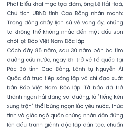
Phát biểu khai mạc tọa đàm, ông Lê Hải Hoà,
Chủ tịch UBND tỉnh Cao Bằng nhấn mạnh:
Trong dòng chảy lịch sử vẻ vang ấy, chúng
ta không thể không nhắc đến một dấu son
chói lọi: Báo Việt Nam Độc lập.
Cách đây 85 năm, sau 30 năm bôn ba tìm
đường cứu nước, ngay khi trở về Tổ quốc tại
Pác Bó tỉnh Cao Bằng, Lãnh tụ Nguyễn Ái
Quốc đã trực tiếp sáng lập và chỉ đạo xuất
bản Báo Việt Nam Độc lập. Tờ báo đã trở
thành ngọn hải đăng soi đường, là "tiếng kèn
xung trận" thổi bùng ngọn lửa yêu nước, thức
tỉnh và giác ngộ quần chúng nhân dân đứng
lên đấu tranh giành độc lập dân tộc, chuẩn