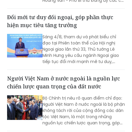
Hoàng Vân - Phó Bí thư Đảng ủy các cơ
quan Đảng Trung ương, giữ chức Thứ
trưởng Bộ Ngoại giao.
Đổi mới tư duy đối ngoại, góp phần thực
hiện mục tiêu tăng trưởng
Sáng 4/8, tham dự và phát biểu chỉ
đạo tại Phiên toàn thể của Hội nghị
Ngoại giao lần thứ 33, Thủ tướng Lê
Minh Hưng yêu cầu ngành Ngoại giao
tiếp tục đổi mới mạnh mẽ tư duy,
phương thức triển khai công tác đối
ngoại theo hướng chủ động hơn, thực
Người Việt Nam ở nước ngoài là nguồn lực
chất hơn, đồng hành chặt chẽ hơn với
chiến lược quan trọng của đất nước
các Bộ, ngành, địa phương và cộng
đồng doanh nghiệp nhằm góp phần
Bộ Chính trị nêu rõ quan điểm chỉ đạo:
thực hiện mục tiêu tăng trưởng 2 con
Người Việt Nam ở nước ngoài là bộ phận
số.
không tách rời của cộng đồng các dân
tộc Việt Nam, là một trong những
nguồn lực chiến lược quan trọng, góp
phần nâng cao sức mạnh tổng hợp