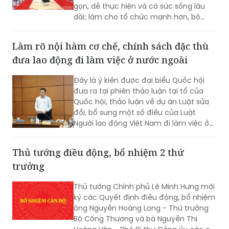
gọn, dễ thực hiện và có sức sống lâu
dài; làm cho tổ chức mạnh hơn, bộ
máy thông suốt và trách nhiệm rõ hơn,
quyền lực được kiểm soát tốt hơn, chất
Làm rõ nội hàm cơ chế, chính sách đặc thù
lượng đảng viên và tổ chức cơ sở đảng
đưa lao động đi làm việc ở nước ngoài
cao hơn...
Đây là ý kiến được đại biểu Quốc hội
đưa ra tại phiên thảo luận tại tổ của
Quốc hội, thảo luận về dự án Luật sửa
đổi, bổ sung một số điều của Luật
Người lao động Việt Nam đi làm việc ở
nước ngoài theo hợp đồng.
Thủ tướng điều động, bổ nhiệm 2 thứ
trưởng
Thủ tướng Chính phủ Lê Minh Hưng mới
ký các Quyết định điều động, bổ nhiệm
ông Nguyễn Hoàng Long - Thứ trưởng
Bộ Công Thương và bà Nguyễn Thị