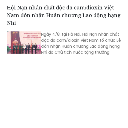
quốc gia; là cầu nối giữa Việt Nam với
Hội Nạn nhân chất độc da cam/dioxin Việt
thế giới...
Nam đón nhận Huân chương Lao động hạng
Nhì
Ngày 4/8, tại Hà Nội, Hội Nạn nhân chất
độc da cam/dioxin Việt Nam tổ chức Lễ
đón nhận Huân chương Lao động hạng
Nhì do Chủ tịch nước tặng thưởng.