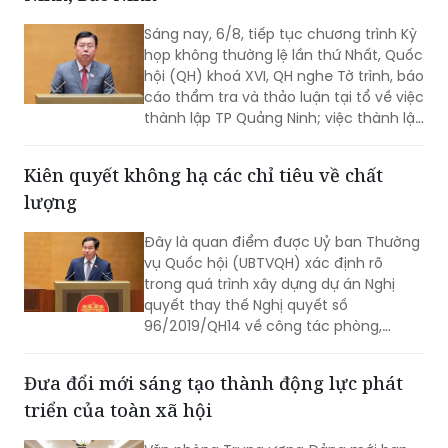
Sáng nay, 6/8, tiếp tục chương trình Kỳ
họp không thường lệ lần thứ Nhất, Quốc
hội (QH) khoá XVI, QH nghe Tờ trình, báo
cáo thẩm tra và thảo luận tại tổ về việc
thành lập TP Quảng Ninh; việc thành lập
TP Bắc Ninh.
Kiên quyết không hạ các chỉ tiêu về chất
lượng
Đây là quan điểm được Uỷ ban Thường
vụ Quốc hội (UBTVQH) xác định rõ
trong quá trình xây dựng dự án Nghị
quyết thay thế Nghị quyết số
96/2019/QH14 về công tác phòng,
chống tội phạm và vi phạm pháp luật,
công tác của Viện kiểm sát nhân dân,
Đưa đổi mới sáng tạo thành động lực phát
Tòa án nhân dân và công tác thi hành
triển của toàn xã hội
án.