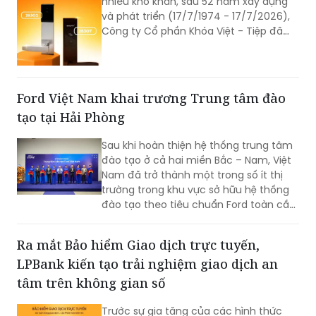
nhiều khó khăn, sau 52 năm xây dựng
và phát triển (17/7/1974 - 17/7/2026),
Công ty Cổ phần Khóa Việt - Tiệp đã
trở thành một trong những doanh
nghiệp cơ khí tiêu biểu của Việt Nam.
Hành trình hơn nửa thế kỷ ấy không chỉ
là câu chuyện tăng trưởng của một
Ford Việt Nam khai trương Trung tâm đào
thương hiệu “quốc dân”, mà còn phản
tạo tại Hải Phòng
ánh sự bền bỉ của doanh nghiệp Việt
trong quá trình đổi mới, hội nhập và
Sau khi hoàn thiện hệ thống trung tâm
không ngừng nâng cao năng lực cạnh
đào tạo ở cả hai miền Bắc – Nam, Việt
tranh.
Nam đã trở thành một trong số ít thị
trường trong khu vực sở hữu hệ thống
đào tạo theo tiêu chuẩn Ford toàn cầu,
cùng với Thái Lan, Nam Phi, Úc và
Philippin.
Ra mắt Bảo hiểm Giao dịch trực tuyến,
LPBank kiến tạo trải nghiệm giao dịch an
tâm trên không gian số
Trước sự gia tăng của các hình thức