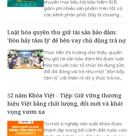
khuyến mại Siêu hội bảo hiểm 8/8,
giảm phí nhiều sản phẩm trên tất cả
các kênh phân phối. Đây là chương
trình ưu đãi có mức giảm phí tốt nhất
của BIC ở trong cùng thời điểm.
Luật hóa quyền thu giữ tài sản bảo đảm:
'Đòn bẩy tâm lý' để bên vay chủ động trả nợ
Thực tiễn thị trường cho thấy, quyền
thu giữ tài sản bảo đảm khi được luật
hóa tại Luật các tổ chức tín dụng sửa
đổi đã đóng vai trò như một "đòn bẩy
tâm lý" cải thiện rõ rệt ý thức trả nợ
của bên vay.
52 năm Khóa Việt - Tiệp: Giữ vững thương
hiệu Việt bằng chất lượng, đổi mới và khát
vọng vươn xa
Từ một xí nghiệp sản xuất khóa được
thành lập trong bối cảnh đất nước còn