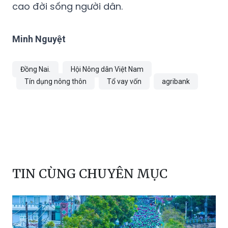
cao đời sống người dân.
Minh Nguyệt
Đồng Nai.
Hội Nông dân Việt Nam
Tín dụng nông thôn
Tổ vay vốn
agribank
TIN CÙNG CHUYÊN MỤC