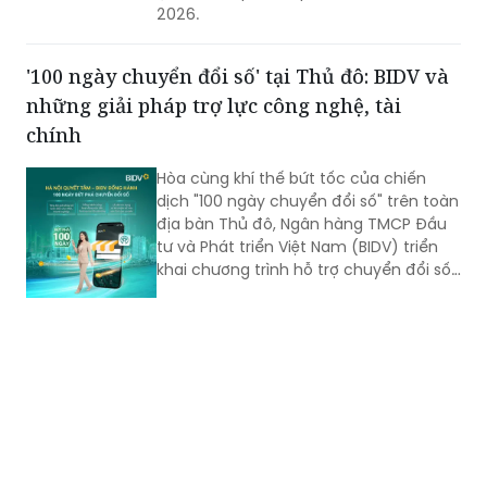
2026.
'100 ngày chuyển đổi số' tại Thủ đô: BIDV và
những giải pháp trợ lực công nghệ, tài
chính
Hòa cùng khí thế bứt tốc của chiến
dịch "100 ngày chuyển đổi số" trên toàn
địa bàn Thủ đô, Ngân hàng TMCP Đầu
tư và Phát triển Việt Nam (BIDV) triển
khai chương trình hỗ trợ chuyển đổi số
và tín dụng quy mô lớn cho doanh
nghiệp, hộ kinh doanh và các đơn vị sự
nghiệp.