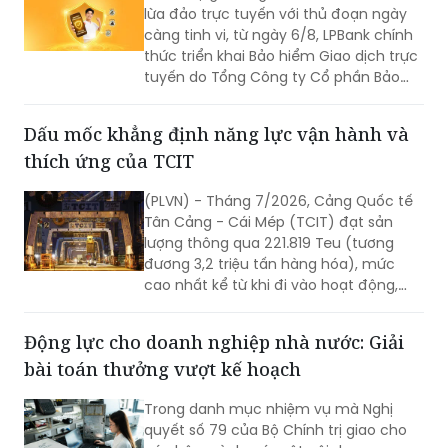
lừa đảo trực tuyến với thủ đoạn ngày
càng tinh vi, từ ngày 6/8, LPBank chính
thức triển khai Bảo hiểm Giao dịch trực
tuyến do Tổng Công ty Cổ phần Bảo
hiểm LPBank (LPBI) cung cấp.
Dấu mốc khẳng định năng lực vận hành và
thích ứng của TCIT
(PLVN) - Tháng 7/2026, Cảng Quốc tế
Tân Cảng - Cái Mép (TCIT) đạt sản
lượng thông qua 221.819 Teu (tương
đương 3,2 triệu tấn hàng hóa), mức
cao nhất kể từ khi đi vào hoạt động,
vượt kỷ lục được thiết lập vào tháng
8/2025. Kết quả này không chỉ đánh
Động lực cho doanh nghiệp nhà nước: Giải
dấu bước tăng trưởng về sản lượng mà
bài toán thưởng vượt kế hoạch
còn khẳng định năng lực vận hành, khả
năng thích ứng và chất lượng dịch vụ
Trong danh mục nhiệm vụ mà Nghị
của TCIT trong bối cảnh thị trường vận
quyết số 79 của Bộ Chính trị giao cho
tải biển và chuỗi cung ứng toàn cầu