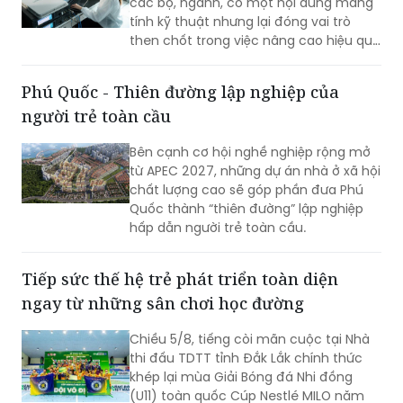
các bộ, ngành, có một nội dung mang
còn nhiều biến động.
tính kỹ thuật nhưng lại đóng vai trò
then chốt trong việc nâng cao hiệu quả
hoạt động của doanh nghiệp nhà nước
(DNNN): xây dựng cơ chế thưởng theo
Phú Quốc - Thiên đường lập nghiệp của
tỷ lệ đối với phần lợi nhuận vượt kế
người trẻ toàn cầu
hoạch.
Bên cạnh cơ hội nghề nghiệp rộng mở
từ APEC 2027, những dự án nhà ở xã hội
chất lượng cao sẽ góp phần đưa Phú
Quốc thành “thiên đường” lập nghiệp
hấp dẫn người trẻ toàn cầu.
Tiếp sức thế hệ trẻ phát triển toàn diện
ngay từ những sân chơi học đường
Chiều 5/8, tiếng còi mãn cuộc tại Nhà
thi đấu TDTT tỉnh Đắk Lắk chính thức
khép lại mùa Giải Bóng đá Nhi đồng
(U11) toàn quốc Cúp Nestlé MILO năm