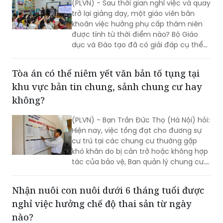
được tính từ thời điểm nào? Bộ Giáo
dục và Đào tạo đã có giải đáp cụ thể
về vấn đề này.
Tòa án có thể niêm yết văn bản tố tụng tại
khu vực bản tin chung, sảnh chung cư hay
không?
(PLVN) - Bạn Trần Đức Thọ (Hà Nội) hỏi:
Hiện nay, việc tống đạt cho đương sự
cư trú tại các chung cư thường gặp
khó khăn do bị cản trở hoặc không hợp
tác của bảo vệ, Ban quản lý chung cư.
Vậy, Tòa án có thể niêm yết tại khu vực
bản tin chung, sảnh chung cư hay
Nhận nuôi con nuôi dưới 6 tháng tuổi được
không?
nghỉ việc hưởng chế độ thai sản từ ngày
nào?
(PLVN) - Bạn Nguyễn Hồng Quyên (Thái
Nguyên) hỏi: Do hiếm muộn nên vợ