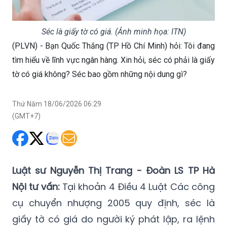
Séc là giấy tờ có giá. (Ảnh minh họa: ITN)
(PLVN) - Bạn Quốc Thắng (TP Hồ Chí Minh) hỏi: Tôi đang
tìm hiểu về lĩnh vực ngân hàng. Xin hỏi, séc có phải là giấy
tờ có giá không? Séc bao gồm những nội dung gì?
Thứ Năm 18/06/2026 06:29
(GMT+7)
Luật sư Nguyễn Thị Trang - Đoàn LS TP Hà
Nội tư vấn:
Tại khoản 4 Điều 4 Luật Các công
cụ chuyển nhượng 2005 quy định, séc là
giấy tờ có giá do người ký phát lập, ra lệnh
cho người bị ký phát là ngân hàng hoặc tổ
chức cung ứng dịch vụ thanh toán được