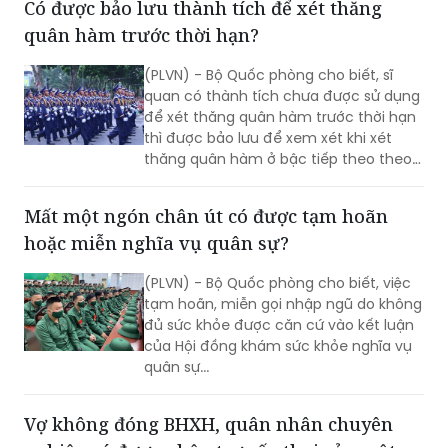
(PLVN) - Bộ Quốc phòng cho biết, sĩ
quan có thành tích chưa được sử dụng
để xét thăng quân hàm trước thời hạn
thì được bảo lưu để xem xét khi xét
thăng quân hàm ở bậc tiếp theo theo
quy định của Thông tư số 18/2025/TT-
BQP.
Mất một ngón chân út có được tạm hoãn
hoặc miễn nghĩa vụ quân sự?
(PLVN) - Bộ Quốc phòng cho biết, việc
tạm hoãn, miễn gọi nhập ngũ do không
đủ sức khỏe được căn cứ vào kết luận
của Hội đồng khám sức khỏe nghĩa vụ
quân sự...
Vợ không đóng BHXH, quân nhân chuyên
nghiệp có được nhận trợ cấp thai sản một
lần?