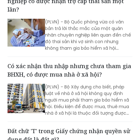
(PLVN) - Bộ Quốc phòng vừa có văn
bản trả lời thắc mắc của một quân
nhân chuyên nghiệp liên quan đến chế
độ thai sản khi vợ sinh con nhưng
không tham gia bảo hiểm xã hội
(BHXH).
Có xác nhận thu nhập nhưng chưa tham gia
BHXH, có được mua nhà ở xã hội?
(PLVN) - Bộ Xây dựng cho biết, pháp
luật về nhà ở xã hội không quy định
người mua phải tham gia bảo hiểm xã
hội. Điều kiện để được mua, thuê mua
nhà ở xã hội là thuộc đối tượng được
hưởng chính sách và đáp ứng các yêu
cầu về nhà ở, thu nhập theo quy định
Đất chữ 'T' trong Giấy chứng nhận quyền sử
hiện hành.
dụng đất là đất gì?
(PLVN) - Bạn Nguyễn Thanh Tú (Hà