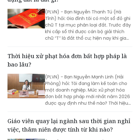
Tĩnh) hỏi: Gia đình tôi có một sổ đỏ ghi
chữ T tại mục phân loại đất. Trước đây
khi cấp sổ thì được cán bộ giải thích
chữ “T” là đất thổ cư; hiện nay khi gia
đình tôi thực hiện đổi sổ lại giải thích
chữ “T” là đất trồng trọt? Vậy, chữ T này
Thời hiệu xử phạt hóa đơn bất hợp pháp là
phải hiểu là loại đất gì?
bao lâu?
(PLVN) - Bạn Nguyễn Mạnh Linh (Hải
Phòng) hỏi: Tôi đang làm kế toán cho
một doanh nghiệp. Mức xử phạt hóa
đơn bất hợp pháp mới nhất năm 2026
được quy định như thế nào? Thời hiệu
xử phạt hóa đơn bất hợp pháp là bao
lâu?
Giáo viên quay lại ngành sau thời gian nghỉ
việc, thâm niên được tính từ khi nào?
(PLVN) - Sau thời gian nghỉ việc và quay
trở lại giảng dạy, một giáo viên băn
khoăn việc hưởng phụ cấp thâm niên