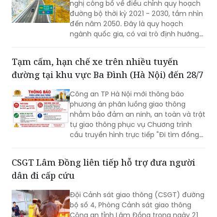
nhìn đến 2050: Bổ sung 5 tuyến cao tốc mới
(PLVN) - Bộ Xây dựng vừa tổ chức Hội
nghị công bố về điều chỉnh quy hoạch
đường bộ thời kỳ 2021 - 2030, tầm nhìn
đến năm 2050. Đây là quy hoạch
ngành quốc gia, có vai trò định hướng
phát triển hệ thống đường bộ trên
phạm vi cả nước; là cơ sở để quản lý,
Tạm cấm, hạn chế xe trên nhiều tuyến
huy động nguồn lực đầu tư, tăng
đường tại khu vực Ba Đình (Hà Nội) đến 28/7
cường liên kết vùng và kết nối các
trung tâm kinh tế, đô thị, cửa khẩu,
Công an TP Hà Nội mới thông báo
cảng biển, cảng hàng không cùng các
phương án phân luồng giao thông
đầu mối giao thông quan trọng.
nhằm bảo đảm an ninh, an toàn và trật
tự giao thông phục vụ Chương trình
cầu truyền hình trực tiếp "Đi tìm đồng
đội – Sao sáng dẫn đường", diễn ra lúc
20h ngày 26/7 tại Đài tưởng niệm các
CSGT Lâm Đồng liên tiếp hỗ trợ đưa người
Anh hùng liệt sĩ, phường Ba Đình.
dân đi cấp cứu