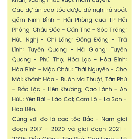
tổng mức đầu tư; dự kiến cơ cấu nguồn
vốn đề xuất, kiến nghị xử lý với các khó
khăn, vướng mắc vượt thẩm quyền.
Các dự án cao tốc được đề nghị rà soát
gồm Ninh Bình - Hải Phòng qua TP Hải
Phòng; Châu Đốc - Cần Thơ - Sóc Trăng;
Hữu Nghị - Chi Lăng; Đồng Đăng - Trà
Lĩnh; Tuyên Quang - Hà Giang; Tuyên
Quang - Phú Thọ; Hòa Lạc - Hòa Bình;
Hòa Bình - Mộc Châu; Thái Nguyên - Chợ
Mới; Khánh Hòa - Buôn Ma Thuột; Tân Phú
- Bảo Lộc - Liên Khương; Cao Lãnh - An
Hữu; Yên Bái - Lào Cai; Cam Lộ - La Sơn -
Hòa Liên.