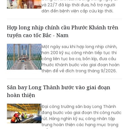
Đội Cảnh sát giao thông (CSGT) đường
bộ số 4, Phòng Cảnh sát giao thông
Công an tỉnh Lâm Đồng trong ngày 21
và 22/7 đã kịp thời đưa, hỗ trợ người
dân đến bệnh viện cấp cứu kịp thời.
Hợp long nhịp chính cầu Phước Khánh trên
tuyến cao tốc Bắc - Nam
Một ngày sau khi hợp long nhịp chính,
hơn 200 kỹ sư, công nhân tiếp tục thi
công liên tục ba ca, bốn kíp, đưa cầu
Phước Khánh bước vào giai đoạn hoàn
thiện để về đích trong tháng 9/2026.
Sân bay Long Thành bước vào giai đoạn
hoàn thiện
Đại công trường sân bay Long Thành