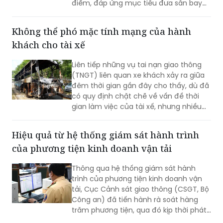
đang bước vào giai đoạn thi công nước
rút. Hàng nghìn kỹ sư, công nhân tập
trung hoàn thiện các hạng mục trọng
điểm, đáp ứng mục tiêu đưa sân bay
vào khai thác thương mại cuối năm
2026.
Không thể phó mặc tính mạng của hành
khách cho tài xế
Liên tiếp những vụ tai nạn giao thông
(TNGT) liên quan xe khách xảy ra giữa
đêm thời gian gần đây cho thấy, dù đã
có quy định chặt chẽ về vấn đề thời
gian làm việc của tài xế, nhưng nhiều
doanh nghiệp và người lái xe vẫn cố
tình vi phạm; gây ra những hậu quả
Hiệu quả từ hệ thống giám sát hành trình
thảm khốc.
của phương tiện kinh doanh vận tải
Thông qua hệ thống giám sát hành
trình của phương tiện kinh doanh vận