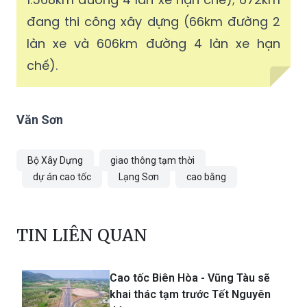
gồm 2.115km đang khai thác và thông xe
kỹ thuật (548km đường 2 làn xe và
1.568km đường 4 làn xe hạn chế); 672km
đang thi công xây dựng (66km đường 2
làn xe và 606km đường 4 làn xe hạn
chế).
Văn Sơn
Bộ Xây Dựng
giao thông tạm thời
dự án cao tốc
Lạng Sơn
cao bằng
TIN LIÊN QUAN