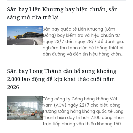
tải, Cục Cảnh sát giao thông (CSGT, Bộ
Công an) đã tiến hành rà soát hàng
trăm phương tiện, qua đó kịp thời phát
hiện và xử lý nhiều trường hợp vi phạm.
Sân bay Liên Khương bay hiệu chuẩn, sẵn
sàng mở cửa trở lại
Sân bay quốc tế Liên Khương (Lâm
Đồng) bay kiểm tra và hiệu chuẩn từ
ngày 23/7 đến ngày 28/7 để đánh giá,
nghiệm thu toàn diện hệ thống thiết bị
dẫn đường và đèn tín hiệu hàng không
mới được đầu tư cải tạo. Đợt bay hiệu
chuẩn này nhằm sẵn sàng cho việc sân
Sân bay Long Thành cần bổ sung khoảng
bay Liên Khương khai thác trở lại vào
2.000 lao động để kịp khai thác cuối năm
ngày 19/8.
2026
Tổng công ty Cảng hàng không Việt
Nam (ACV) ngày 22/7 cho biết, công
trường Cảng hàng không quốc tế Long