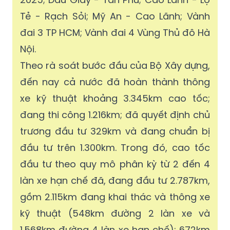
Cùng với đó là cao tốc Bắc - Nam giai
đoạn 2017 - 2020 và giai đoạn 2021 -
2025; Dầu Giây - Tân Phú; Cao Lãnh - Lộ
Tẻ - Rạch Sỏi; Mỹ An - Cao Lãnh; Vành
đai 3 TP HCM; Vành đai 4 Vùng Thủ đô Hà
Nội.
Theo rà soát bước đầu của Bộ Xây dựng,
đến nay cả nước đã hoàn thành thông
xe kỹ thuật khoảng 3.345km cao tốc;
đang thi công 1.216km; đã quyết định chủ
trương đầu tư 329km và đang chuẩn bị
đầu tư trên 1.300km. Trong đó, cao tốc
đầu tư theo quy mô phân kỳ từ 2 đến 4
làn xe hạn chế đã, đang đầu tư 2.787km,