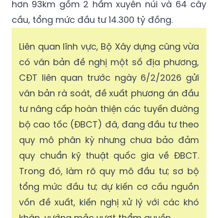
giao đường vào khu kinh tế cửa khẩu Trà
Lĩnh (Cao Bằng). Giai đoạn 1 của dự án dài
hơn 93km gồm 2 hầm xuyên núi và 64 cây
cầu, tổng mức đầu tư 14.300 tỷ đồng.
Liên quan lĩnh vực, Bộ Xây dựng cũng vừa
có văn bản đề nghị một số địa phương,
CĐT liên quan trước ngày 6/2/2026 gửi
văn bản rà soát, đề xuất phương án đầu
tư nâng cấp hoàn thiện các tuyến đường
bộ cao tốc (ĐBCT) đã, đang đầu tư theo
quy mô phân kỳ nhưng chưa bảo đảm
quy chuẩn kỹ thuật quốc gia về ĐBCT.
Trong đó, làm rõ quy mô đầu tư; sơ bộ