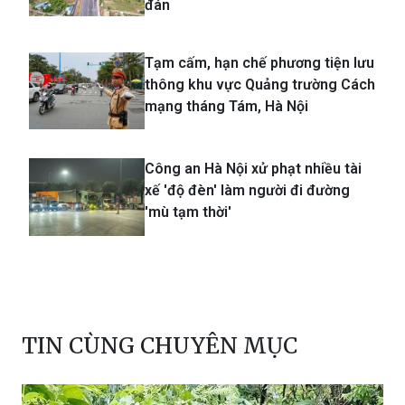
Cao tốc Biên Hòa - Vũng Tàu sẽ
khai thác tạm trước Tết Nguyên
đán
Tạm cấm, hạn chế phương tiện lưu
thông khu vực Quảng trường Cách
mạng tháng Tám, Hà Nội
Công an Hà Nội xử phạt nhiều tài
xế 'độ đèn' làm người đi đường
'mù tạm thời'