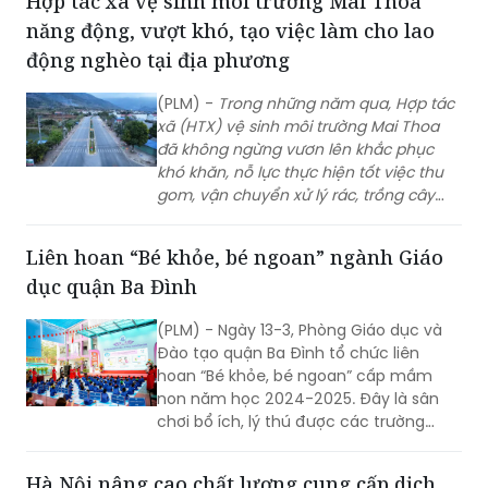
Hợp tác xã vệ sinh môi trường Mai Thoa
năng động, vượt khó, tạo việc làm cho lao
động nghèo tại địa phương
(PLM) -
Trong n
hững năm qua, Hợp tác
xã (HTX) vệ sinh môi trường Mai Thoa
đã không ngừng vươn lên khắc phục
khó khăn, nỗ lực thực hiện tốt việc thu
gom, vận chuyển xử lý rác, trồng cây
xanh tại địa phương góp phần giữ gìn
môi trường xanh, sạch, đẹp, vừa tạo việc
Liên hoan “Bé khỏe, bé ngoan” ngành Giáo
làm, thu nhập cho người lao động
dục quận Ba Đình
nghèo trên địa bàn huyện vùng
cao Tam Đường, tỉnh Lai Châu.
(PLM) - Ngày 13-3, Phòng Giáo dục và
Đào tạo quận Ba Đình tổ chức liên
hoan “Bé khỏe, bé ngoan” cấp mầm
non năm học 2024-2025. Đây là sân
chơi bổ ích, lý thú được các trường
mầm non rất mong đợi với mong
muốn học hỏi, chia sẻ kinh nghiệm
Hà Nội nâng cao chất lượng cung cấp dịch