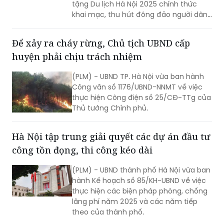
tặng Du lịch Hà Nội 2025 chính thức
khai mạc, thu hút đông đảo người dân
Thủ đô và du khách trong và ngoài
nước tới tham dự.
Để xảy ra cháy rừng, Chủ tịch UBND cấp
huyện phải chịu trách nhiệm
(PLM) - UBND TP. Hà Nội vừa ban hành
Công văn số 1176/UBND-NNMT về việc
thực hiện Công điện số 25/CĐ-TTg của
Thủ tướng Chính phủ.
Hà Nội tập trung giải quyết các dự án đầu tư
công tồn đọng, thi công kéo dài
(PLM) - UBND thành phố Hà Nội vừa ban
hành Kế hoạch số 85/KH-UBND về việc
thực hiện các biện pháp phòng, chống
lãng phí năm 2025 và các năm tiếp
theo của thành phố.