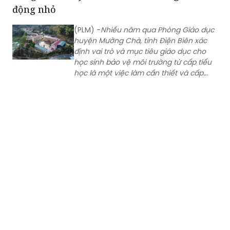
động nhỏ
(PLM) -
Nhiều năm qua Phòng Giáo dục
huyện Mường Chà, tỉnh Điện Biên xác
định vai trò và mục tiêu giáo dục cho
học sinh bảo vệ môi trường từ cấp tiểu
học là một việc làm cần thiết và cấp
bách. Qua hoạt động giáo dục, hầu
hết các học sinh đều thể hiện
tình yêu thiên nhiên, hình thành một số
kỹ năng, thói quen bảo vệ môi trường
tại trường học và gia đình, nếp sống văn
minh, văn hoá.