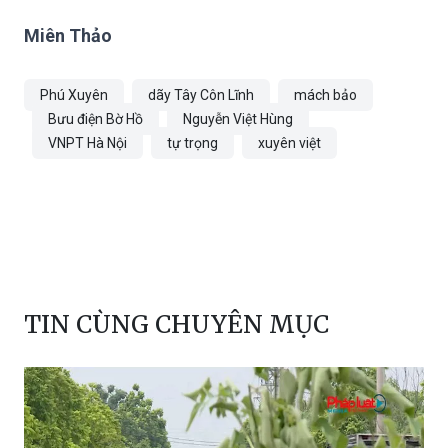
Miên Thảo
Phú Xuyên
dãy Tây Côn Lĩnh
mách bảo
Bưu điện Bờ Hồ
Nguyễn Việt Hùng
VNPT Hà Nội
tự trọng
xuyên việt
TIN CÙNG CHUYÊN MỤC