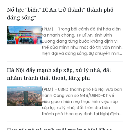
Nổ lực "biến" Dĩ An trở thành" thành phố
đáng sống"
(PLM) - Trong bối cảnh đô thị hóa diễn
ra nhanh chóng, TP Dĩ An, tỉnh Bình
Dương đang từng bước khẳng định vị
thế của mình như một đô thị văn minh,
hiện đại và đáng sống. Sự chuyển mình
mạnh mẽ này không thể thiếu vai trò
quan trọng của chính quyền địa
Hà Nội đẩy mạnh sắp xếp, xử lý nhà, đất
phương, với những nỗ lực không ngừng
nhằm tránh thất thoát, lãng phí
nghỉ nhằm mang lại diện mạo mới cho
Dĩ An, đáp ứng kỳ vọng của người dân
(PLM) - UBND thành phố Hà Nội vừa ban
và doanh nghiệp.
hành Công văn số 948/UBND-KT về
việc giao nhiệm vụ thực hiện việc sắp
xếp lại, xử lý nhà, đất trên địa bàn
thành phố theo quy định tại Nghị định
số 03/2025/NĐ-CP.