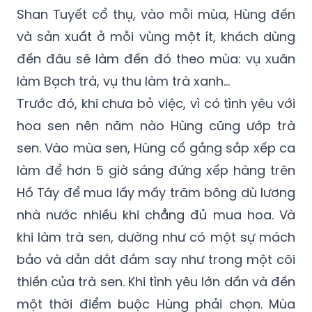
Shan Tuyết cổ thụ, vào mỗi mùa, Hùng đến
và sản xuất ở mỗi vùng một ít, khách dùng
đến đâu sẽ làm đến đó theo mùa: vụ xuân
làm Bạch trà, vụ thu làm trà xanh…
Trước đó, khi chưa bỏ việc, vì có tình yêu với
hoa sen nên năm nào Hùng cũng ướp trà
sen. Vào mùa sen, Hùng cố gắng sắp xếp ca
làm để hơn 5 giờ sáng đứng xếp hàng trên
Hồ Tây để mua lấy mấy trăm bông dù lương
nhà nước nhiều khi chẳng đủ mua hoa. Và
khi làm trà sen, dường như có một sự mách
bảo và dẫn dắt đắm say như trong một cõi
thiền của trà sen. Khi tình yêu lớn dần và đến
một thời điểm buộc Hùng phải chọn. Mùa