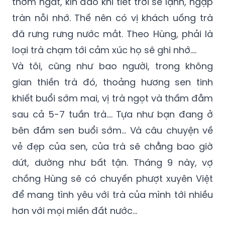
thơm ngát, kín đáo khi tiết trời se lạnh, ngập
tràn nỗi nhớ. Thế nên có vị khách uống trà
đã rưng rưng nước mắt. Theo Hùng, phải là
loại trà chạm tới cảm xúc họ sẽ ghi nhớ….
Và tôi, cũng như bao người, trong không
gian thiền trà đó, thoảng hương sen tinh
khiết buổi sớm mai, vị trà ngọt và thấm đẫm
sau cả 5-7 tuần trà…. Tựa như bạn đang ở
bên đầm sen buổi sớm… Và câu chuyện về
vẻ đẹp của sen, của trà sẽ chẳng bao giờ
dứt, dường như bất tận. Tháng 9 này, vợ
chồng Hùng sẽ có chuyến phượt xuyên Việt
để mang tình yêu với trà của mình tới nhiều
hơn với mọi miền đất nước…