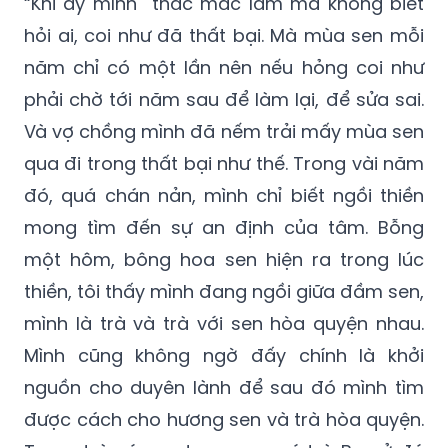
“Khi ấy mình thắc mắc lắm mà không biết
hỏi ai, coi như đã thất bại. Mà mùa sen mỗi
năm chỉ có một lần nên nếu hỏng coi như
phải chờ tới năm sau để làm lại, để sửa sai.
Và vợ chồng mình đã nếm trải mấy mùa sen
qua đi trong thất bại như thế. Trong vài năm
đó, quá chán nản, mình chỉ biết ngồi thiền
mong tìm đến sự an định của tâm. Bỗng
một hôm, bông hoa sen hiện ra trong lúc
thiền, tôi thấy mình đang ngồi giữa đầm sen,
mình là trà và trà với sen hòa quyện nhau.
Mình cũng không ngờ đấy chính là khởi
nguồn cho duyên lành để sau đó mình tìm
được cách cho hương sen và trà hòa quyện.