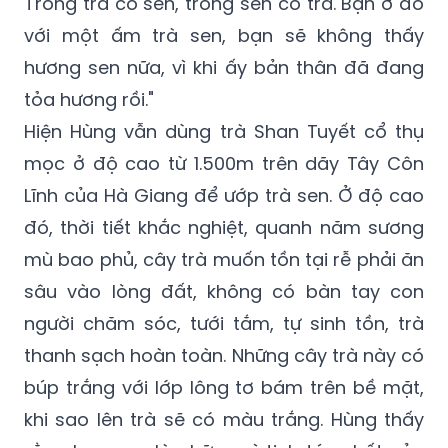
Trong trà có sen, trong sen có trà. Bạn ở đó
với một ấm trà sen, bạn sẽ không thấy
hương sen nữa, vì khi ấy bản thân đã đang
tỏa hương rồi."
Hiện Hùng vẫn dùng trà Shan Tuyết cổ thụ
mọc ở độ cao từ 1.500m trên dãy Tây Côn
Lĩnh của Hà Giang để ướp trà sen. Ở độ cao
đó, thời tiết khắc nghiệt, quanh năm sương
mù bao phủ, cây trà muốn tồn tại rễ phải ăn
sâu vào lòng đất, không có bàn tay con
người chăm sóc, tưới tắm, tự sinh tồn, trà
thanh sạch hoàn toàn. Những cây trà này có
búp trắng với lớp lông tơ bám trên bề mặt,
khi sao lên trà sẽ có màu trắng. Hùng thấy