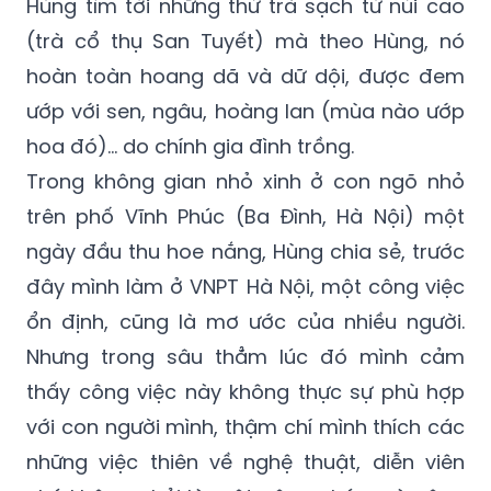
Hùng tìm tới những thứ trà sạch từ núi cao
(trà cổ thụ San Tuyết) mà theo Hùng, nó
hoàn toàn hoang dã và dữ dội, được đem
ướp với sen, ngâu, hoàng lan (mùa nào ướp
hoa đó)… do chính gia đình trồng.
Trong không gian nhỏ xinh ở con ngõ nhỏ
trên phố Vĩnh Phúc (Ba Đình, Hà Nội) một
ngày đầu thu hoe nắng, Hùng chia sẻ, trước
đây mình làm ở VNPT Hà Nội, một công việc
ổn định, cũng là mơ ước của nhiều người.
Nhưng trong sâu thẳm lúc đó mình cảm
thấy công việc này không thực sự phù hợp
với con người mình, thậm chí mình thích các
những việc thiên về nghệ thuật, diễn viên