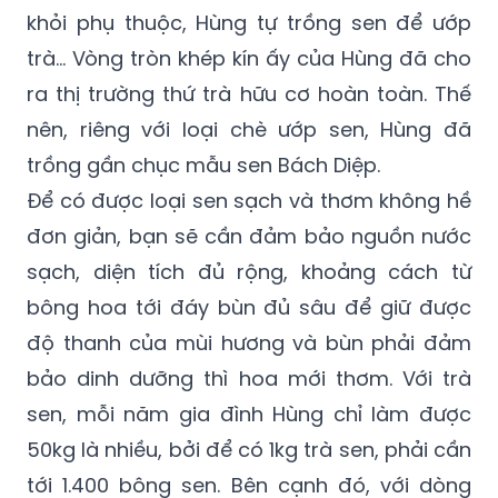
khỏi phụ thuộc, Hùng tự trồng sen để ướp
trà… Vòng tròn khép kín ấy của Hùng đã cho
ra thị trường thứ trà hữu cơ hoàn toàn. Thế
nên, riêng với loại chè ướp sen, Hùng đã
trồng gần chục mẫu sen Bách Diệp.
Để có được loại sen sạch và thơm không hề
đơn giản, bạn sẽ cần đảm bảo nguồn nước
sạch, diện tích đủ rộng, khoảng cách từ
bông hoa tới đáy bùn đủ sâu để giữ được
độ thanh của mùi hương và bùn phải đảm
bảo dinh dưỡng thì hoa mới thơm. Với trà
sen, mỗi năm gia đình Hùng chỉ làm được
50kg là nhiều, bởi để có 1kg trà sen, phải cần
tới 1.400 bông sen. Bên cạnh đó, với dòng