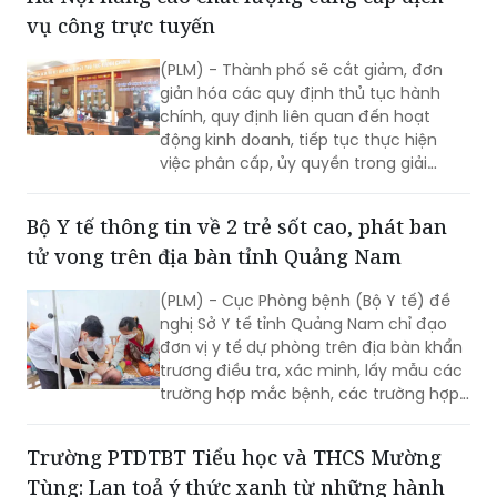
nâng cao chất lượng chăm sóc, nuôi
vụ công trực tuyến
dưỡng, giáo dục trẻ. Và cũng là cơ hội
để trẻ mầm non của các trường học
(PLM) - Thành phố sẽ cắt giảm, đơn
trên địa bàn quận được giao lưu, thể
giản hóa các quy định thủ tục hành
hiện năng khiếu cũng như sự tự tin
chính, quy định liên quan đến hoạt
trong hoạt động hằng ngày.
động kinh doanh, tiếp tục thực hiện
việc phân cấp, ủy quyền trong giải
quyết thủ tục hành chính theo quy
định.
Bộ Y tế thông tin về 2 trẻ sốt cao, phát ban
tử vong trên địa bàn tỉnh Quảng Nam
(PLM) - Cục Phòng bệnh (Bộ Y tế) đề
nghị Sở Y tế tỉnh Quảng Nam chỉ đạo
đơn vị y tế dự phòng trên địa bàn khẩn
trương điều tra, xác minh, lấy mẫu các
trường hợp mắc bệnh, các trường hợp
tiếp xúc gần, xét nghiệm xác định tác
nhân gây bệnh; tăng cường giám sát,
Trường PTDTBT Tiểu học và THCS Mường
phát hiện sớm các trường hợp mắc
Tùng: Lan toả ý thức xanh từ những hành
mới tại cộng đồng.