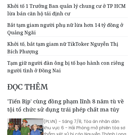
Khởi tố 1 Trưởng Ban quản lý chung cư ở TP HCM
lừa bán căn hộ tái định cư
Bắt tạm giam người phụ nữ lừa hơn 14 tỷ đồng ở
Quảng Ngãi
Khởi tố, bắt tạm giam nữ TikToker Nguyễn Thị
Bích Phượng
Tạm giữ người đàn ông bị tố bạo hành con riêng
người tình ở Đồng Nai
ĐỌC THÊM
'Tiến Bịp' cùng đồng phạm lĩnh 8 năm tù về
tội tổ chức sử dụng trái phép chất ma túy
(PLVN) - Sáng 7/8, Tòa án nhân dân
khu vực 6 - Hải Phòng mở phiên tòa sơ
thẩm xét xử bị cáo Nguyễn Thành Long