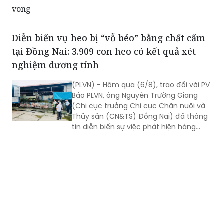
điểm a khoản 1 Điều 260 BLHS.
Diễn biến vụ heo bị “vỗ béo” bằng chất cấm
tại Đồng Nai: 3.909 con heo có kết quả xét
nghiệm dương tính
(PLVN) - Hôm qua (6/8), trao đổi với PV
Báo PLVN, ông Nguyễn Trường Giang
(Chi cục trưởng Chi cục Chăn nuôi và
Thủy sản (CN&TS) Đồng Nai) đã thông
tin diễn biến sự việc phát hiện hàng
nghìn con heo dương tính với chất cấm
Salbutamol (thuộc nhóm Beta-agonist,
chất tạo nạc bị cấm sử dụng trong
chăn nuôi) tại nhiều cơ sở chăn nuôi,
thu gom trên địa bàn.