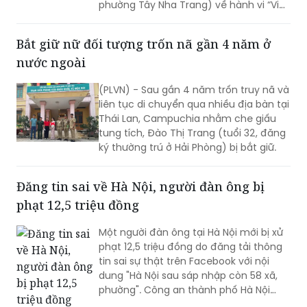
phường Tây Nha Trang) về hành vi “Vi
phạm quy định về khai thác tài
nguyên”, theo Điều 227 Bộ luật Hình sự.
Bắt giữ nữ đối tượng trốn nã gần 4 năm ở
nước ngoài
(PLVN) - Sau gần 4 năm trốn truy nã và
liên tục di chuyển qua nhiều địa bàn tại
Thái Lan, Campuchia nhằm che giấu
tung tích, Đào Thị Trang (tuổi 32, đăng
ký thường trú ở Hải Phòng) bị bắt giữ.
Đăng tin sai về Hà Nội, người đàn ông bị
phạt 12,5 triệu đồng
Một người đàn ông tại Hà Nội mới bị xử
phạt 12,5 triệu đồng do đăng tải thông
tin sai sự thật trên Facebook với nội
dung "Hà Nội sau sáp nhập còn 58 xã,
phường". Công an thành phố Hà Nội
khuyến cáo người dân chỉ tiếp cận, chia