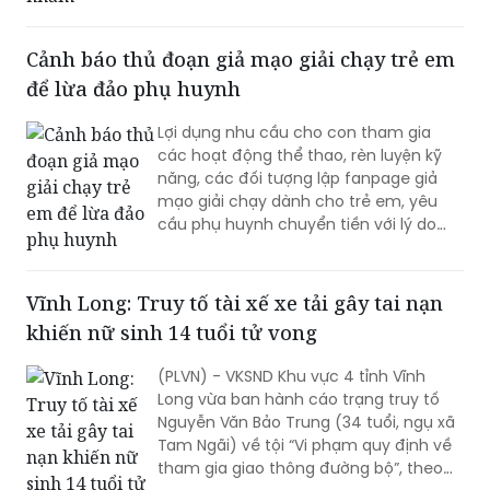
Cảnh báo thủ đoạn giả mạo giải chạy trẻ em
để lừa đảo phụ huynh
Lợi dụng nhu cầu cho con tham gia
các hoạt động thể thao, rèn luyện kỹ
năng, các đối tượng lập fanpage giả
mạo giải chạy dành cho trẻ em, yêu
cầu phụ huynh chuyển tiền với lý do
mở hồ sơ, giữ suất, xác minh thông tin
rồi liên tục dụ nạn nhân nộp thêm tiền.
Công an Hà Nội cảnh báo người dân
Vĩnh Long: Truy tố tài xế xe tải gây tai nạn
cần kiểm tra kỹ đơn vị tổ chức trước khi
khiến nữ sinh 14 tuổi tử vong
đăng ký và tuyệt đối không chuyển tiền
theo yêu cầu từ các tài khoản không rõ
(PLVN) - VKSND Khu vực 4 tỉnh Vĩnh
nguồn gốc.
Long vừa ban hành cáo trạng truy tố
Nguyễn Văn Bảo Trung (34 tuổi, ngụ xã
Tam Ngãi) về tội “Vi phạm quy định về
tham gia giao thông đường bộ”, theo