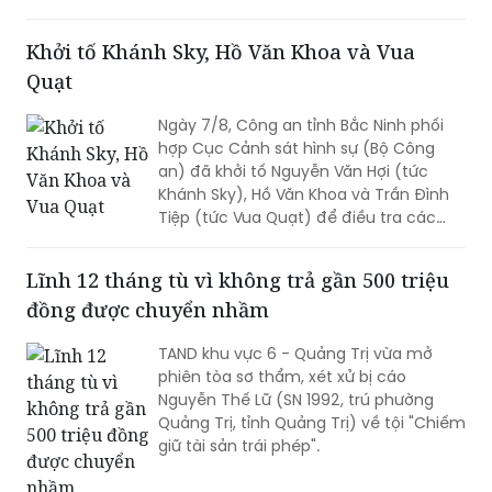
sẻ thông tin từ các nguồn chính thống,
không phát tán thông tin chưa được
Khởi tố Khánh Sky, Hồ Văn Khoa và Vua
kiểm chứng.
Quạt
Ngày 7/8, Công an tỉnh Bắc Ninh phối
hợp Cục Cảnh sát hình sự (Bộ Công
an) đã khởi tố Nguyễn Văn Hợi (tức
Khánh Sky), Hồ Văn Khoa và Trần Đình
Tiệp (tức Vua Quạt) để điều tra các
hành vi liên quan những mâu thuẫn
phát sinh từ hoạt động livestream trên
Lĩnh 12 tháng tù vì không trả gần 500 triệu
mạng xã hội.
đồng được chuyển nhầm
TAND khu vực 6 - Quảng Trị vừa mở
phiên tòa sơ thẩm, xét xử bị cáo
Nguyễn Thế Lữ (SN 1992, trú phường
Quảng Trị, tỉnh Quảng Trị) về tội "Chiếm
giữ tài sản trái phép".