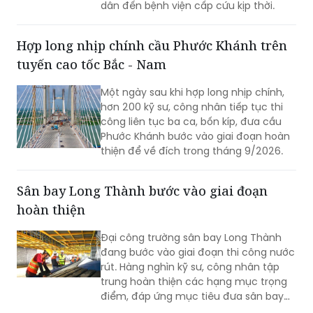
dân đến bệnh viện cấp cứu kịp thời.
Hợp long nhịp chính cầu Phước Khánh trên
tuyến cao tốc Bắc - Nam
Một ngày sau khi hợp long nhịp chính,
hơn 200 kỹ sư, công nhân tiếp tục thi
công liên tục ba ca, bốn kíp, đưa cầu
Phước Khánh bước vào giai đoạn hoàn
thiện để về đích trong tháng 9/2026.
Sân bay Long Thành bước vào giai đoạn
hoàn thiện
Đại công trường sân bay Long Thành
đang bước vào giai đoạn thi công nước
rút. Hàng nghìn kỹ sư, công nhân tập
trung hoàn thiện các hạng mục trọng
điểm, đáp ứng mục tiêu đưa sân bay
vào khai thác thương mại cuối năm