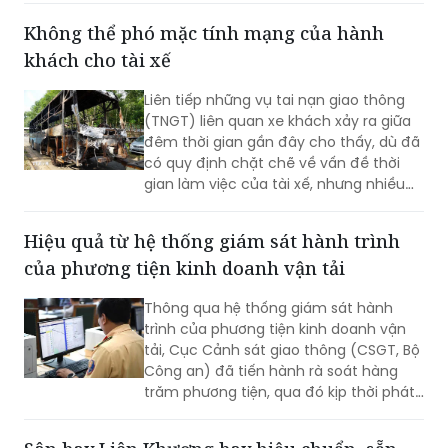
2026.
Không thể phó mặc tính mạng của hành
khách cho tài xế
Liên tiếp những vụ tai nạn giao thông
(TNGT) liên quan xe khách xảy ra giữa
đêm thời gian gần đây cho thấy, dù đã
có quy định chặt chẽ về vấn đề thời
gian làm việc của tài xế, nhưng nhiều
doanh nghiệp và người lái xe vẫn cố
tình vi phạm; gây ra những hậu quả
Hiệu quả từ hệ thống giám sát hành trình
thảm khốc.
của phương tiện kinh doanh vận tải
Thông qua hệ thống giám sát hành
trình của phương tiện kinh doanh vận
tải, Cục Cảnh sát giao thông (CSGT, Bộ
Công an) đã tiến hành rà soát hàng
trăm phương tiện, qua đó kịp thời phát
hiện và xử lý nhiều trường hợp vi phạm.