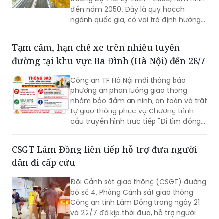
đến năm 2050. Đây là quy hoạch
ngành quốc gia, có vai trò định hướng
phát triển hệ thống đường bộ trên
phạm vi cả nước; là cơ sở để quản lý,
Tạm cấm, hạn chế xe trên nhiều tuyến
huy động nguồn lực đầu tư, tăng
đường tại khu vực Ba Đình (Hà Nội) đến 28/7
cường liên kết vùng và kết nối các
trung tâm kinh tế, đô thị, cửa khẩu,
Công an TP Hà Nội mới thông báo
cảng biển, cảng hàng không cùng các
phương án phân luồng giao thông
đầu mối giao thông quan trọng.
nhằm bảo đảm an ninh, an toàn và trật
tự giao thông phục vụ Chương trình
cầu truyền hình trực tiếp "Đi tìm đồng
đội – Sao sáng dẫn đường", diễn ra lúc
20h ngày 26/7 tại Đài tưởng niệm các
CSGT Lâm Đồng liên tiếp hỗ trợ đưa người
Anh hùng liệt sĩ, phường Ba Đình.
dân đi cấp cứu
Đội Cảnh sát giao thông (CSGT) đường
bộ số 4, Phòng Cảnh sát giao thông
Công an tỉnh Lâm Đồng trong ngày 21
và 22/7 đã kịp thời đưa, hỗ trợ người