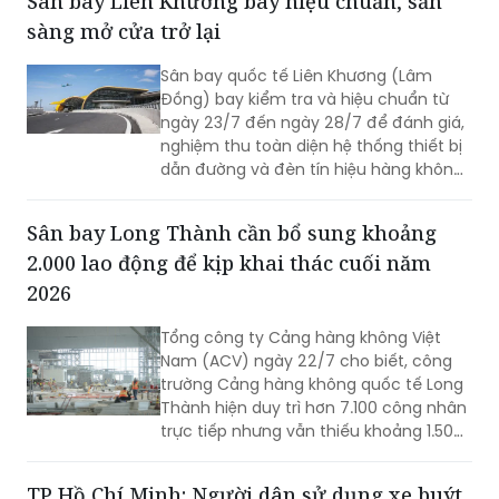
Sân bay Liên Khương bay hiệu chuẩn, sẵn
sàng mở cửa trở lại
Sân bay quốc tế Liên Khương (Lâm
Đồng) bay kiểm tra và hiệu chuẩn từ
ngày 23/7 đến ngày 28/7 để đánh giá,
nghiệm thu toàn diện hệ thống thiết bị
dẫn đường và đèn tín hiệu hàng không
mới được đầu tư cải tạo. Đợt bay hiệu
chuẩn này nhằm sẵn sàng cho việc sân
Sân bay Long Thành cần bổ sung khoảng
bay Liên Khương khai thác trở lại vào
2.000 lao động để kịp khai thác cuối năm
ngày 19/8.
2026
Tổng công ty Cảng hàng không Việt
Nam (ACV) ngày 22/7 cho biết, công
trường Cảng hàng không quốc tế Long
Thành hiện duy trì hơn 7.100 công nhân
trực tiếp nhưng vẫn thiếu khoảng 1.500
- 2.000 lao động tại một số gói thầu
trọng điểm. Trong bối cảnh dự án bước
TP Hồ Chí Minh: Người dân sử dụng xe buýt