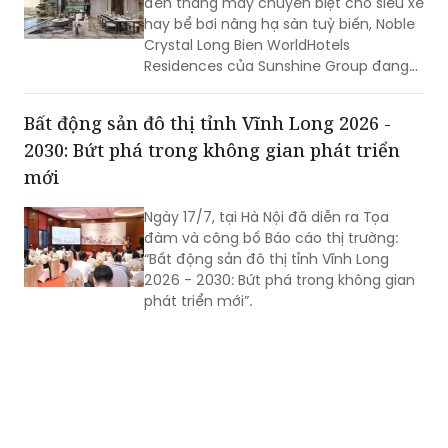
đến thang máy chuyên biệt cho siêu xe
hay bể bơi nâng hạ sàn tuỳ biến, Noble
Crystal Long Bien WorldHotels
Residences của Sunshine Group đang
cho thấy cách tiếp cận mới trong phát
triển bất động sản hàng hiệu tại Hà Nội,
Bất động sản đô thị tỉnh Vĩnh Long 2026 -
nơi công nghệ trở thành nền tảng để
2030: Bứt phá trong không gian phát triển
cá nhân hóa trải nghiệm sống của giới
tinh hoa.
mới
Ngày 17/7, tại Hà Nội đã diễn ra Tọa
đàm và công bố Báo cáo thị trường:
“Bất động sản đô thị tỉnh Vĩnh Long
2026 - 2030: Bứt phá trong không gian
phát triển mới”.