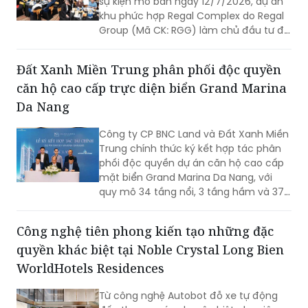
sự kiện mở bán ngày 12/7/2026, dự án
khu phức hợp Regal Complex do Regal
Group (Mã CK: RGG) làm chủ đầu tư đã
phát đi một tín hiệu thanh khoản đầy
ấn tượng.
Đất Xanh Miền Trung phân phối độc quyền
căn hộ cao cấp trực diện biển Grand Marina
Da Nang
Công ty CP BNC Land và Đất Xanh Miền
Trung chính thức ký kết hợp tác phân
phối độc quyền dự án căn hộ cao cấp
mặt biển Grand Marina Da Nang, với
quy mô 34 tầng nổi, 3 tầng hầm và 379
căn hộ.
Công nghệ tiên phong kiến tạo những đặc
quyền khác biệt tại Noble Crystal Long Bien
WorldHotels Residences
Từ công nghệ Autobot đỗ xe tự động