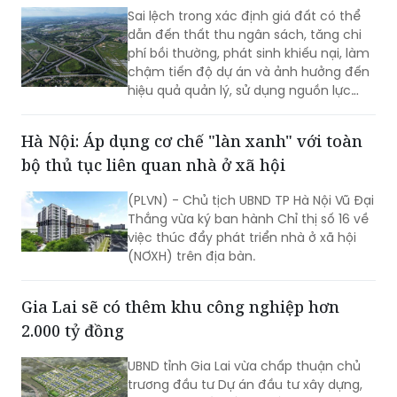
Sai lệch trong xác định giá đất có thể
dẫn đến thất thu ngân sách, tăng chi
phí bồi thường, phát sinh khiếu nại, làm
chậm tiến độ dự án và ảnh hưởng đến
hiệu quả quản lý, sử dụng nguồn lực
đất đai. Để nâng cao chất lượng, tính
minh bạch và hiệu quả của hoạt động
Hà Nội: Áp dụng cơ chế "làn xanh" với toàn
thẩm định giá đất, cần triển khai đồng
bộ thủ tục liên quan nhà ở xã hội
bộ nhiều giải pháp.
(PLVN) - Chủ tịch UBND TP Hà Nội Vũ Đại
Thắng vừa ký ban hành Chỉ thị số 16 về
việc thúc đẩy phát triển nhà ở xã hội
(NƠXH) trên địa bàn.
Gia Lai sẽ có thêm khu công nghiệp hơn
2.000 tỷ đồng
UBND tỉnh Gia Lai vừa chấp thuận chủ
trương đầu tư Dự án đầu tư xây dựng,