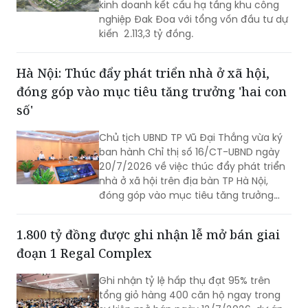
kinh doanh kết cấu hạ tầng khu công
nghiệp Đak Đoa với tổng vốn đầu tư dự
kiến 2.113,3 tỷ đồng.
Hà Nội: Thúc đẩy phát triển nhà ở xã hội,
đóng góp vào mục tiêu tăng trưởng 'hai con
số'
Chủ tịch UBND TP Vũ Đại Thắng vừa ký
ban hành Chỉ thị số 16/CT-UBND ngày
20/7/2026 về việc thúc đẩy phát triển
nhà ở xã hội trên địa bàn TP Hà Nội,
đóng góp vào mục tiêu tăng trưởng
kinh tế - xã hội “hai con số”.
1.800 tỷ đồng được ghi nhận lễ mở bán giai
đoạn 1 Regal Complex
Ghi nhận tỷ lệ hấp thụ đạt 95% trên
tổng giỏ hàng 400 căn hộ ngay trong