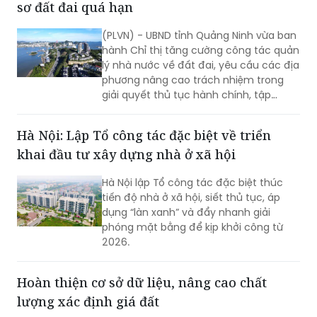
sơ đất đai quá hạn
(PLVN) - UBND tỉnh Quảng Ninh vừa ban
hành Chỉ thị tăng cường công tác quản
lý nhà nước về đất đai, yêu cầu các địa
phương nâng cao trách nhiệm trong
giải quyết thủ tục hành chính, tập
trung xử lý hồ sơ tồn đọng, đẩy nhanh
tiến độ cấp Giấy chứng nhận quyền sử
Hà Nội: Lập Tổ công tác đặc biệt về triển
dụng đất, bảo đảm quyền và lợi ích
khai đầu tư xây dựng nhà ở xã hội
hợp pháp của người dân, doanh nghiệp.
Hà Nội lập Tổ công tác đặc biệt thúc
tiến độ nhà ở xã hội, siết thủ tục, áp
dụng “làn xanh” và đẩy nhanh giải
phóng mặt bằng để kịp khởi công từ
2026.
Hoàn thiện cơ sở dữ liệu, nâng cao chất
lượng xác định giá đất