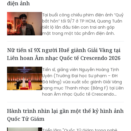
bắt hồn” tối 9/7 ở TP HCM, Quang Tuấn
tiết lộ lần đầu tiên con trai anh góp
mặt trong một tác phẩm điện ảnh.
Nữ tiến sĩ 9X người Huế giành Giải Vàng tại
Liên hoan Âm nhạc Quốc tế Crescendo 2026
Tiến sĩ, giảng viên Nguyễn Hoàng Tịnh
Uyên (Trường Đại học Sư phạm – ĐH
Đà Nẵng) vừa xuất sắc giành Giải Vàng
hạng mục Thanh nhạc (Bảng F) tại Liên
hoan Âm nhạc Quốc tế Crescendo
2026. Thành tích tiếp tục khẳng định
dấu ấn của nữ tiến sĩ 9X trong lĩnh vực
Hành trình nhìn lại gần một thế kỷ hình ảnh
biểu diễn, nghiên cứu và đào tạo âm
Quốc Tử Giám
nhạc.
Triển lãm "Quốc Tử Giám trong nghệ
thuật" với 60 tác phẩm không chỉ giới
thiệu các tác phẩm nghệ thuật, mà