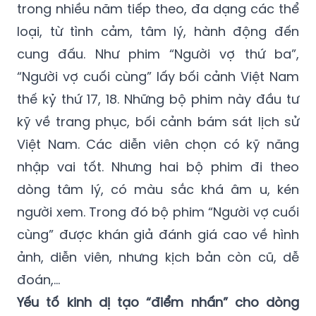
cung đấu. Như phim “Người vợ thứ ba”,
“Người vợ cuối cùng” lấy bối cảnh Việt Nam
thế kỷ thứ 17, 18. Những bộ phim này đầu tư
kỹ về trang phục, bối cảnh bám sát lịch sử
Việt Nam. Các diễn viên chọn có kỹ năng
nhập vai tốt. Nhưng hai bộ phim đi theo
dòng tâm lý, có màu sắc khá âm u, kén
người xem. Trong đó bộ phim “Người vợ cuối
cùng” được khán giả đánh giá cao về hình
ảnh, diễn viên, nhưng kịch bản còn cũ, dễ
đoán,…
Yếu tố kinh dị tạo “điểm nhấn” cho dòng
phim cổ trang Việt Nam
Việt Nam có kho tàng văn hóa dân gian độc