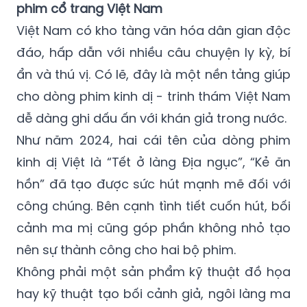
đáo, hấp dẫn với nhiều câu chuyện ly kỳ, bí
ẩn và thú vị. Có lẽ, đây là một nền tảng giúp
cho dòng phim kinh dị - trinh thám Việt Nam
dễ dàng ghi dấu ấn với khán giả trong nước.
Như năm 2024, hai cái tên của dòng phim
kinh dị Việt là “Tết ở làng Địa ngục”, “Kẻ ăn
hồn” đã tạo được sức hút mạnh mẽ đối với
công chúng. Bên cạnh tình tiết cuốn hút, bối
cảnh ma mị cũng góp phần không nhỏ tạo
nên sự thành công cho hai bộ phim.
Không phải một sản phẩm kỹ thuật đồ họa
hay kỹ thuật tạo bối cảnh giả, ngôi làng ma
mị trong phim hoàn toàn là thật. Ngôi làng
có tên Sảo Há, thuộc huyện Đồng Văn, tỉnh