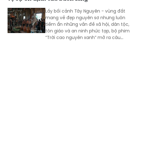
mang vẻ đẹp nguyên sơ nhưng luôn
tiềm ẩn những vấn đề xã hội, dân tộc,
tôn giáo và an ninh phức tạp, bộ phim
“Trời cao nguyên xanh” mở ra câu
chuyện nhiều tầng lớp về cuộc đấu
tranh bảo vệ sự ổn định của buôn làng
trước những âm mưu kích động, chia rẽ
khối đại đoàn kết dân tộc.