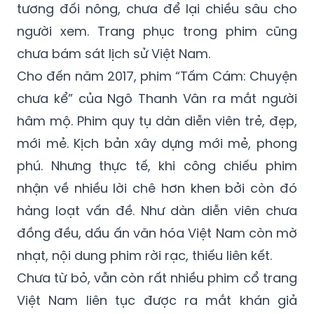
chưa bám sát lịch sử Việt Nam.
Cho đến năm 2017, phim “Tấm Cám: Chuyện
chưa kể” của Ngô Thanh Vân ra mắt người
hâm mộ. Phim quy tụ dàn diễn viên trẻ, đẹp,
mới mẻ. Kịch bản xây dựng mới mẻ, phong
phú. Nhưng thực tế, khi công chiếu phim
nhận về nhiều lời chê hơn khen bởi còn đó
hàng loạt vấn đề. Như dàn diễn viên chưa
đồng đều, dấu ấn văn hóa Việt Nam còn mờ
nhạt, nội dung phim rời rạc, thiếu liên kết.
Chưa từ bỏ, vẫn còn rất nhiều phim cổ trang
Việt Nam liên tục được ra mắt khán giả
trong nhiều năm tiếp theo, đa dạng các thể
loại, từ tình cảm, tâm lý, hành động đến