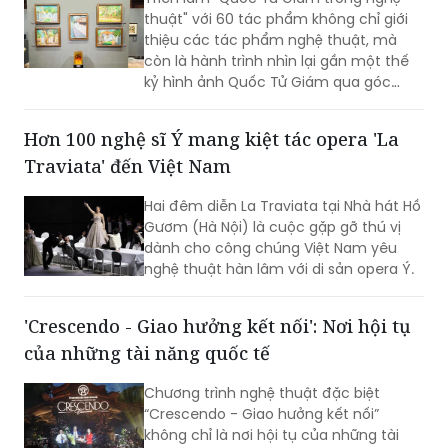
còn là hành trình nhìn lại gần một thế
kỷ hình ảnh Quốc Tử Giám qua góc
nhìn của các họa sĩ, kiến trúc sư, nhiếp
ảnh gia và nghệ sĩ thuộc nhiều thế hệ.
Hơn 100 nghệ sĩ Ý mang kiệt tác opera 'La
Traviata' đến Việt Nam
Hai đêm diễn La Traviata tại Nhà hát Hồ
Gươm (Hà Nội) là cuộc gặp gỡ thú vị
dành cho công chúng Việt Nam yêu
nghệ thuật hàn lâm với di sản opera Ý.
'Crescendo - Giao hưởng kết nối': Nơi hội tụ
của những tài năng quốc tế
Chương trình nghệ thuật đặc biệt
“Crescendo - Giao hưởng kết nối”
không chỉ là nơi hội tụ của những tài
năng quốc tế mà còn là nhịp cầu đưa
nghệ thuật hàn lâm hòa vào hơi thở
cuộc sống, góp phần khẳng định vị thế