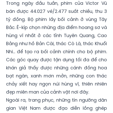
tỷ đồng. Bộ phim lấy bối cảnh ở vùng Tây
Bắc. Ê-kíp chọn những địa điểm hoang sơ và
hùng vĩ nhất ở các tỉnh Tuyên Quang, Cao
Bằng như hồ Bản Cài, thác Cò Là, thác Khuổi
Nhi… để tạo ra bối cảnh chính cho bộ phim.
Các góc quay được tận dụng tối đa để cho
khán giả thấy được những cánh đồng hoa
bạt ngàn, xanh mơn mởn, những con thác
chảy xiết hay ngọn núi hùng vĩ, thiên nhiên
đẹp miên man của cảnh vật nơi đây.
Ngoài ra, trang phục, những tín ngưỡng dân
gian Việt Nam được đạo diễn lồng ghép
khéo léo vào trong tình tiết, nội dung phim.
Đặc thù của phim trinh thám là sự liền mạch,