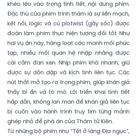
kết nối, logic và cú plotwist (gây sốc) được
đoàn làm phim thực hiện tương đối tốt. Như
hai vụ án này, hàng loạt các manh mối phức
tạp, nhiều mối quan hệ nhập nhằng được
cài cắm đan xen. Nhịp phim khá nhanh, giữ
được sự dồn dập và kịch tính liên tục. Các
nút thắt mở tạo ra trong phim, giúp khán giả
thấy bí ẩn và tò mò. Lối triển khai tình tiết
hấp dẫn, không lan man để khán giả liên tục
bị cuốn vào hành trình truy tìm từng mảnh
ghép nhỏ để phá án của Thám tử Kiên.
Từ những bộ phim như “Tết ở làng Địa ngục”,
“Kẻ ăn hồn”, mới nhất là “Thám tử Kiên -Kỳ
án không đầu” có thể thấy, dòng phim trinh