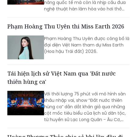
TP Sáng tạo của Hà Nội. Đêm nhạc đã
Phạm Hoàng Thu Uyên thi Miss Earth 2026
xóa nhòa khoảng cách giữa âm nhạc
hàn lâm và khán giả, để lại dấu ấn văn
Phạm Hoàng Thu Uyên được công bố là
hóa trong lòng người dân địa phương
đại diện Việt Nam tham dự Miss Earth
cùng du khách thập phương.
(Hoa hậu Trái đất) 2026.
Tái hiện lịch sử Việt Nam qua 'Đất nước
thiên hùng ca'
Với thời lượng 75 phút với mô hình sân
khấu nhập vai, show “Đất nước thiên
hùng ca” dẫn dắt khán giả qua những
cột mốc tiêu biểu của lịch sử dân tộc,
từ huyền sử Lạc Long Quân - Âu Cơ,
thời Hùng Vương dựng nước, các chiến
công giữ nước hào hùng đến khát vọng
Hoàng Phương Thảo chia sẻ khi lần đầu đi
phát triển hùng cường của dân tộc
cinema tour phim 'Bi, đừng sợ!'
trong thời đại mới.