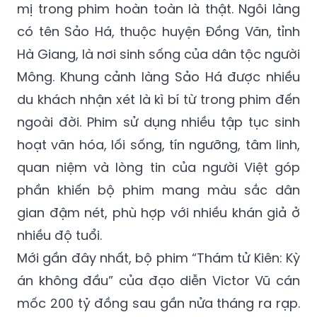
Hà Giang, là nơi sinh sống của dân tộc người
Mông. Khung cảnh làng Sảo Há được nhiều
du khách nhận xét là kì bí từ trong phim đến
ngoài đời. Phim sử dụng nhiều tập tục sinh
hoạt văn hóa, lối sống, tín ngưỡng, tâm linh,
quan niệm và lòng tin của người Việt góp
phần khiến bộ phim mang màu sắc dân
gian đậm nét, phù hợp với nhiều khán giả ở
nhiều độ tuổi.
Mới gần đây nhất, bộ phim “Thám tử Kiên: Kỳ
án không đầu” của đạo diễn Victor Vũ cán
mốc 200 tỷ đồng sau gần nửa tháng ra rạp.
Trong ngày đầu tuần, phim của Victor Vũ
bán được 44.027 vé/2.477 suất chiếu, thu 3