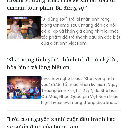
"Bi, đừng sợ!", trở lại màn ảnh rộng
trong Cinema Tour, mang đến cơ hội
để ê-kíp và khán giả cùng nhìn lại một
tác phẩm đã trở thành dấu ấn đặc biệt
của điện ảnh Việt Nam.
'Khát vọng tình yêu' - hành trình của ký ức,
hòa bình và lòng biết ơn
Liveshow nghệ thuật “Khát vọng tình
yêu” được tổ chức nhân kỷ niệm Ngày
Thương binh - Liệt sĩ 27/7, do Nhà hát
Ca, Múa, Nhạc Quốc gia Việt Nam thực
hiện. Liveshow mang thông điệp khát
vọng về tình yêu đôi lứa, hạnh phúc gia
đình, tình yêu con người và quê hương,
'Trời cao nguyên xanh' cuộc đấu tranh bảo
đất nước. Đó còn là khát vọng hòa
vệ sự ổn định của buôn làng
bình, lòng biết ơn đối với những người
đã ngã xuống vì độc lập, tự do của Tổ
Lấy bối cảnh Tây Nguyên - vùng đất
quốc.