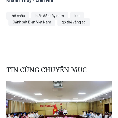
Khánh Thùy - Liên Nhi
thổ châu
biển đảo tây nam
Iuu
Cảnh sát Biển Việt Nam
gỡ thẻ vàng ec
TIN CÙNG CHUYÊN MỤC