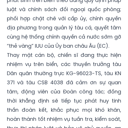
phát sinh trên biển theo đúng quy định pháp
luật và chính sách đối ngoại quốc phòng;
phối hợp chặt chẽ với cấp ủy, chính quyền
địa phương trong quản lý tàu cá, quyết tâm
cùng hệ thống chính quyền cả nước sớm gỡ
“thẻ vàng” IUU của Ủy ban châu Âu (EC).
Thay mặt cán bộ, chiến sĩ đang thực hiện
nhiệm vụ trên biển, các thuyền trưởng tàu
Dân quân thường trực KG-96023-TS, tàu KN
371 và tàu CSB 4038 đã cảm ơn sự quan
tâm, động viên của Đoàn công tác; đồng
thời khẳng định sẽ tiếp tục phát huy tinh
thần đoàn kết, khắc phục mọi khó khăn,
hoàn thành tốt nhiệm vụ tuần tra, kiểm soát,