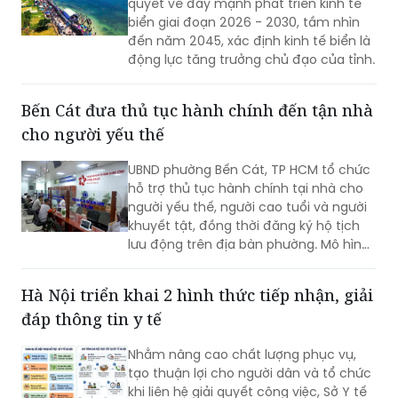
quyết về đẩy mạnh phát triển kinh tế
biển giai đoạn 2026 - 2030, tầm nhìn
đến năm 2045, xác định kinh tế biển là
động lực tăng trưởng chủ đạo của tỉnh.
Bến Cát đưa thủ tục hành chính đến tận nhà
cho người yếu thế
UBND phường Bến Cát, TP HCM tổ chức
hỗ trợ thủ tục hành chính tại nhà cho
người yếu thế, người cao tuổi và người
khuyết tật, đồng thời đăng ký hộ tịch
lưu động trên địa bàn phường. Mô hình
giúp giảm trở ngại đi lại và bảo đảm
quyền lợi pháp lý cho người dân.
Hà Nội triển khai 2 hình thức tiếp nhận, giải
đáp thông tin y tế
Nhằm nâng cao chất lượng phục vụ,
tạo thuận lợi cho người dân và tổ chức
khi liên hệ giải quyết công việc, Sở Y tế