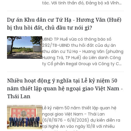
tác. Với tinh thần đó, Đảng bộ xã Vĩnh
Mỹ xác định lấy chất lượng thực thi làm
thước đo năng lực lãnh đạo, xây dựng
Dự án Khu dân cư Tứ Hạ - Hương Văn (Huế)
đội ngũ cán bộ đủ phẩm chất, năng
bị thu hồi đất, chủ đầu tư nói gì?
lực, trách nhiệm, đưa các chủ trương
của Đảng đi vào cuộc sống. Từ đó tạo
UBND TP Huế vừa có thông báo số
chuyển biến rõ nét trong phát triển kinh
292/TB-UBND thu hồi đất của dự án
tế - xã hội và nâng cao đời sống Nhân
Khu dân cư Tứ Hạ - Hương Văn (phường
dân.
Hương Trà, TP Huế) do Liên danh Công
ty Cổ phần Regal Group và Công ty Cổ
phần Tập đoàn Đất Xanh làm chủ đầu
tư.
Nhiều hoạt động ý nghĩa tại Lễ kỷ niệm 50
năm thiết lập quan hệ ngoại giao Việt Nam -
Thái Lan
Lễ kỷ niệm 50 năm thiết lập quan hệ
ngoại giao Việt Nam - Thái Lan
(6/8/1976 - 6/8/2026) dự kiến diễn ra
tại Nghệ An vào ngày 10/8 với nhiều