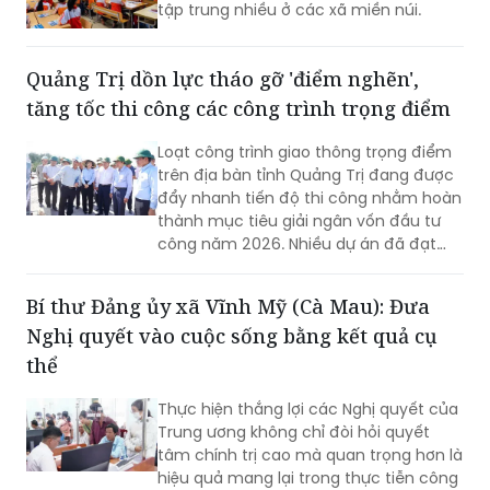
tập trung nhiều ở các xã miền núi.
Quảng Trị dồn lực tháo gỡ 'điểm nghẽn',
tăng tốc thi công các công trình trọng điểm
Loạt công trình giao thông trọng điểm
trên địa bàn tỉnh Quảng Trị đang được
đẩy nhanh tiến độ thi công nhằm hoàn
thành mục tiêu giải ngân vốn đầu tư
công năm 2026. Nhiều dự án đã đạt
khối lượng thi công lớn, một số công
trình cơ bản hoàn thành, song công tác
Bí thư Đảng ủy xã Vĩnh Mỹ (Cà Mau): Đưa
giải phóng mặt bằng vẫn là "nút thắt"
Nghị quyết vào cuộc sống bằng kết quả cụ
cần sớm tháo gỡ để bảo đảm tiến độ
chung.
thể
Thực hiện thắng lợi các Nghị quyết của
Trung ương không chỉ đòi hỏi quyết
tâm chính trị cao mà quan trọng hơn là
hiệu quả mang lại trong thực tiễn công