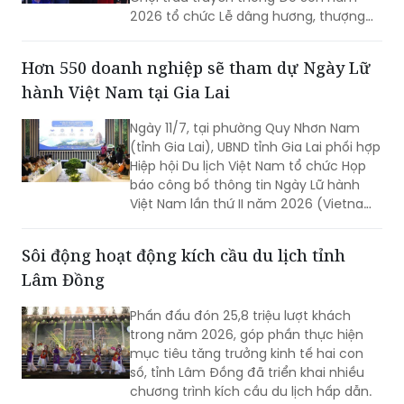
2026 tổ chức Lễ dâng hương, thượng
cờ vòng đấu loại tại các di tích linh
thiêng trên địa bàn phường Đồ Sơn,
Hơn 550 doanh nghiệp sẽ tham dự Ngày Lữ
chính thức mở đầu mùa lễ hội năm
hành Việt Nam tại Gia Lai
nay.
Ngày 11/7, tại phường Quy Nhơn Nam
(tỉnh Gia Lai), UBND tỉnh Gia Lai phối hợp
Hiệp hội Du lịch Việt Nam tổ chức Họp
báo công bố thông tin Ngày Lữ hành
Việt Nam lần thứ II năm 2026 (Vietnam
Travel Day 2026).
Sôi động hoạt động kích cầu du lịch tỉnh
Lâm Đồng
Phấn đấu đón 25,8 triệu lượt khách
trong năm 2026, góp phần thực hiện
mục tiêu tăng trưởng kinh tế hai con
số, tỉnh Lâm Đồng đã triển khai nhiều
chương trình kích cầu du lịch hấp dẫn.