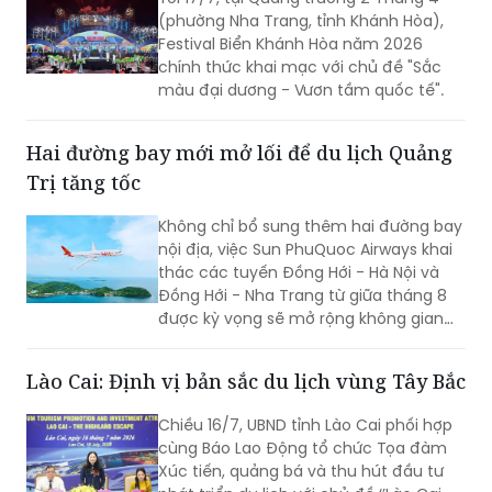
(phường Nha Trang, tỉnh Khánh Hòa),
Festival Biển Khánh Hòa năm 2026
chính thức khai mạc với chủ đề "Sắc
màu đại dương - Vươn tầm quốc tế".
Hai đường bay mới mở lối để du lịch Quảng
Trị tăng tốc
Không chỉ bổ sung thêm hai đường bay
nội địa, việc Sun PhuQuoc Airways khai
thác các tuyến Đồng Hới - Hà Nội và
Đồng Hới - Nha Trang từ giữa tháng 8
được kỳ vọng sẽ mở rộng không gian
phát triển du lịch Quảng Trị, kết nối các
thị trường khách lớn trong nước và
Lào Cai: Định vị bản sắc du lịch vùng Tây Bắc
quốc tế, tạo đà cho Lễ hội Vì Hòa bình
2026 và Năm Du lịch Quốc gia - Quảng
Chiều 16/7, UBND tỉnh Lào Cai phối hợp
Trị 2027.
cùng Báo Lao Động tổ chức Tọa đàm
Xúc tiến, quảng bá và thu hút đầu tư