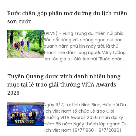
Bước chân góp phần mở đường du lịch miền
sơn cước
(PLVN) - Vùng Trung du miền núi phía
Bắc nổi tiếng với những ngọn núi cao
quanh năm phủ kín mây trời, là thử
thách mê đắm lòng người. Với ý tưởng
lan tỏa giá trị, Giải leo núi ‘’Bước chân
trên mây’’ do Báo PLVN khởi xướng tổ
chức đã góp phần mở đường du lịch
Tuyên Quang được vinh danh nhiều hạng
miền sơn cước.
mục tại lễ trao giải thưởng ViTA Awards
2026
Ngày 9/7, tại tỉnh Ninh Bình, Hiệp hội Du
lịch Việt Nam tổ chức Lễ trao Giải
thưởng VITA Awards 2026 nhân dịp kỷ
niệm 66 năm Ngày thành lập ngành Du
lịch Việt Nam (9/7/1960 - 9/7/2026).