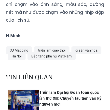
chỉ chạm vào ánh sáng, màu sắc, đường
nét mà như được chạm vào những nhịp đập
của lịch sử.
H.Minh
3D Mapping
triển lãm giao thời
di sản văn hóa
Hà Nội
Bảo tàng phụ nữ Việt Nam
TIN LIÊN QUAN
Triển lãm Đại hội Đoàn toàn quốc
lần thứ XIII: Chuyến tàu tiến vào kỷ
nguyên mới