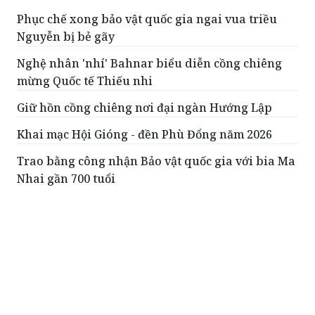
Phục chế xong bảo vật quốc gia ngai vua triều
Nguyễn bị bẻ gãy
Nghệ nhân 'nhí' Bahnar biểu diễn cồng chiêng
mừng Quốc tế Thiếu nhi
Giữ hồn cồng chiêng nơi đại ngàn Hướng Lập
Khai mạc Hội Gióng - đền Phù Đổng năm 2026
Trao bằng công nhận Bảo vật quốc gia với bia Ma
Nhai gần 700 tuổi
ĐỌC THÊM
Khánh thành công trình Thác 9 tầng tại khu
mộ bà Hoàng Thị Loan
Dự án có tổng mức đầu tư hơn 34 tỷ
đồng là một trong những hạng mục