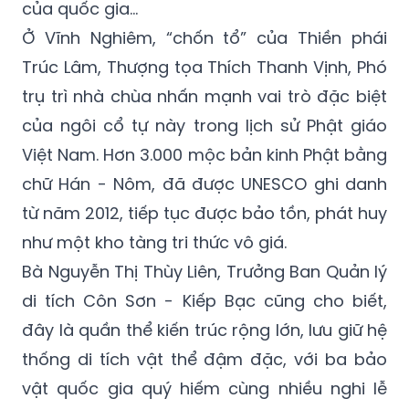
của quốc gia…
Ở Vĩnh Nghiêm, “chốn tổ” của Thiền phái
Trúc Lâm, Thượng tọa Thích Thanh Vịnh, Phó
trụ trì nhà chùa nhấn mạnh vai trò đặc biệt
của ngôi cổ tự này trong lịch sử Phật giáo
Việt Nam. Hơn 3.000 mộc bản kinh Phật bằng
chữ Hán - Nôm, đã được UNESCO ghi danh
từ năm 2012, tiếp tục được bảo tồn, phát huy
như một kho tàng tri thức vô giá.
Bà Nguyễn Thị Thùy Liên, Trưởng Ban Quản lý
di tích Côn Sơn - Kiếp Bạc cũng cho biết,
đây là quần thể kiến trúc rộng lớn, lưu giữ hệ
thống di tích vật thể đậm đặc, với ba bảo
vật quốc gia quý hiếm cùng nhiều nghi lễ