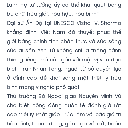
Lâm. Hệ tư tưởng ấy có thể khái quát bằng
ba chữ: hòa giải, hòa hợp, hòa bình”.
Đại sứ Ấn Độ tại UNESCO Vishal V. Sharma
khẳng định: Việt Nam đã thuyết phục thế
giới bằng chính tính chân thực và sức sống
của di sản. Yên Tử không chỉ là thắng cảnh
thiêng liêng, mà còn gắn với một vị vua đặc
biệt, Trần Nhân Tông, người từ bỏ quyền lực
ở đỉnh cao để khai sáng một triết lý hòa
bình mang ý nghĩa phổ quát.
Thứ trưởng Bộ Ngoại giao Nguyễn Minh Vũ
cho biết, cộng đồng quốc tế đánh giá rất
cao triết lý Phật giáo Trúc Lâm với các giá trị
hòa bình, khoan dung, gắn đạo với đời, hoàn