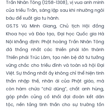
Trần Nhân Tông (1258-1308), vị vua anh minh
của triều Trần, sáng lập sau khi nhường ngôi
báu để xuất gia tu hành.
GS.TS Vũ Minh Giang, Chủ tịch Hội đồng
Khoa học và Đào tạo, Đại học Quốc gia Hà
Nội khẳng định: Phật hoàng Trần Nhân Tông
đã thống nhất các thiền phái lớn thành
Thiền phái Trúc Lâm, tạo nên bệ đỡ tư tưởng
vững chắc cho triều đình và toàn xã hội Đại
Việt. Sự thống nhất ấy không chỉ thể hiện tinh
thần nhập thế, nhân ái của Phật giáo, mà
còn hàm chứa “chữ dũng”, chất anh hùng,
góp phần củng cố khối đại đoàn kết dân
tộc, nền tảng tinh thần cho sự trường tồn