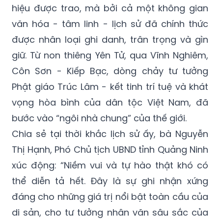
hiệu được trao, mà bởi cả một không gian
văn hóa - tâm linh - lịch sử đã chính thức
được nhân loại ghi danh, trân trọng và gìn
giữ. Từ non thiêng Yên Tử, qua Vĩnh Nghiêm,
Côn Sơn - Kiếp Bạc, dòng chảy tư tưởng
Phật giáo Trúc Lâm - kết tinh trí tuệ và khát
vọng hòa bình của dân tộc Việt Nam, đã
bước vào “ngôi nhà chung” của thế giới.
Chia sẻ tại thời khắc lịch sử ấy, bà Nguyễn
Thị Hạnh, Phó Chủ tịch UBND tỉnh Quảng Ninh
xúc động: “Niềm vui và tự hào thật khó có
thể diễn tả hết. Đây là sự ghi nhận xứng
đáng cho những giá trị nổi bật toàn cầu của
di sản, cho tư tưởng nhân văn sâu sắc của