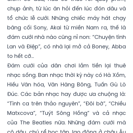
chụp ảnh, từ lúc ăn hỏi đến lúc đón dâu và
tổ chức lễ cưới. Những chiếc máy hát chạy
băng cối Sony, Akai từ miền Nam ra, thế là
đám cưới nhà nào cũng nỉ non: “Chuyện tình
Lan và Điệp”, có nhà lại mở cả Boney, Abba
to hết cỡ…
Đám cưới của dân chơi lắm tiền lại thuê
nhạc sống. Ban nhạc thời kỳ này có Hà Xồm,
Hiếu Văn hóa, Vân Hàng Bông, Tuấn Gù Lò
Đúc. Các bản nhạc hay được ưa chuộng là:
“Tình ca trên thảo nguyên”, “Đôi bờ”, “Chiều
Matxcova”, “Tuýt Sông Hồng” và cả nhạc
của The Beatles nữa. Những đám cưới mà
cô dâu, chú rể học tập, lao động ở châu Âu