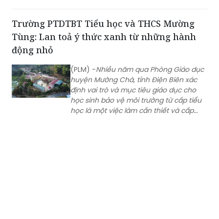
tiếp xúc gần, xét nghiệm xác định tác
nhân gây bệnh; tăng cường giám sát,
Trường PTDTBT Tiểu học và THCS Mường
phát hiện sớm các trường hợp mắc
Tùng: Lan toả ý thức xanh từ những hành
mới tại cộng đồng.
động nhỏ
(PLM) -
Nhiều năm qua Phòng Giáo dục
huyện Mường Chà, tỉnh Điện Biên xác
định vai trò và mục tiêu giáo dục cho
học sinh bảo vệ môi trường từ cấp tiểu
học là một việc làm cần thiết và cấp
bách. Qua hoạt động giáo dục, hầu
hết các học sinh đều thể hiện
tình yêu thiên nhiên, hình thành một số
kỹ năng, thói quen bảo vệ môi trường
tại trường học và gia đình, nếp sống văn
minh, văn hoá.