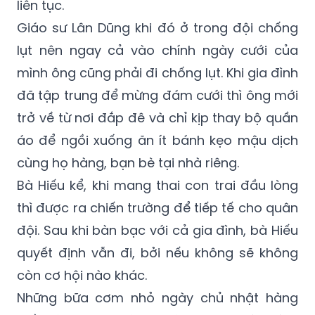
liên tục.
Giáo sư Lân Dũng khi đó ở trong đội chống
lụt nên ngay cả vào chính ngày cưới của
mình ông cũng phải đi chống lụt. Khi gia đình
đã tập trung để mừng đám cưới thì ông mới
trở về từ nơi đắp đê và chỉ kịp thay bộ quần
áo để ngồi xuống ăn ít bánh kẹo mậu dịch
cùng họ hàng, bạn bè tại nhà riêng.
Bà Hiếu kể, khi mang thai con trai đầu lòng
thì được ra chiến trường để tiếp tế cho quân
đội. Sau khi bàn bạc với cả gia đình, bà Hiếu
quyết định vẫn đi, bởi nếu không sẽ không
còn cơ hội nào khác.
Những bữa cơm nhỏ ngày chủ nhật hàng