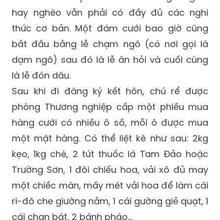
hay nghèo vẫn phải có đầy đủ các nghi
thức cơ bản. Một đám cưới bao giờ cũng
bắt đầu bằng lễ chạm ngõ (có nơi gọi là
dạm ngõ) sau đó là lễ ăn hỏi và cuối cùng
là lễ đón dâu.
Sau khi đi đăng ký kết hôn, chú rể được
phòng Thương nghiệp cấp một phiếu mua
hàng cưới có nhiều ô số, mỗi ô được mua
một mặt hàng. Có thể liệt kê như sau: 2kg
kẹo, 1kg chè, 2 tút thuốc lá Tam Đảo hoặc
Trường Sơn, 1 đôi chiếu hoa, vải xô đủ may
một chiếc màn, mấy mét vải hoa để làm cái
ri-đô che giường nằm, 1 cái gường giẻ quạt, 1
cái chạn bát, 2 bánh pháo…