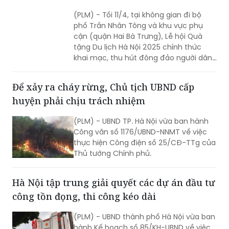
(PLM) - Tối 11/4, tại không gian đi bộ
phố Trần Nhân Tông và khu vực phụ
cận (quận Hai Bà Trưng), Lễ hội Quà
tặng Du lịch Hà Nội 2025 chính thức
khai mạc, thu hút đông đảo người dân
Thủ đô và du khách trong và ngoài
nước tới tham dự.
Để xảy ra cháy rừng, Chủ tịch UBND cấp
huyện phải chịu trách nhiệm
(PLM) - UBND TP. Hà Nội vừa ban hành
Công văn số 1176/UBND-NNMT về việc
thực hiện Công điện số 25/CĐ-TTg của
Thủ tướng Chính phủ.
Hà Nội tập trung giải quyết các dự án đầu tư
công tồn đọng, thi công kéo dài
(PLM) - UBND thành phố Hà Nội vừa ban
hành Kế hoạch số 85/KH-UBND về việc