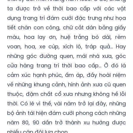
ta được trở về thời bao cấp với các vật
dụng trang trí đám cưới đặc trưng như họa
tiết chăn con công, chữ cắt dán bằng giấy
màu, hoa lay ơn, huệ trắng bó dài, rèm
voan, hoa, xe cúp, xích lô, tráp quả… Hay
những góc đường quen, mái nhà xưa, góc
cửa hàng trang trí thời bao cấp… Ở đó là
cảm xúc hạnh phúc, ấm áp, đầy hoài niệm
về những khung cảnh, hình ảnh xưa cũ quen
thuộc, đậm chất cổ xưa nhưng không hề lỗi
thời. Có lẽ vì thế, vài năm trở lại đây, những
bộ ảnh tái hiện đám cưới phong cách những
năm 80, 90 dần trở thành xu hướng được
nhiều cặp đôi lựa chọn.