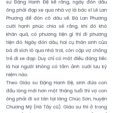
sư Đặng Hanh Đệ kể rằng, ngày đón dâu
ông phải đạp xe qua nhà vợ là bác sĩ Lê Lan
Phương để đón cô dâu về. Bà Lan Phương
cười hạnh phúc chia sẻ rằng, khi đó khó
khăn quá, có phương tiện gì thì đi phương
tiện đó. Ngày đón dâu, hai cụ thân sinh của
bà đi xích lô qua nhà trai, còn cặp vợ chồng
trẻ đi xe đạp. Duy chỉ có một điều đáng tiếc
là hai người không có tấm ảnh cưới lưu kỷ
niệm nào.
Theo Giáo sư Đặng Hanh Đệ, sinh đứa con
đầu lòng mới hơn một tháng tuổi thì vợ con
ông phải đi sơ tán tại làng Chúc Sơn, huyện
Chương Mỹ (Hà Tây cũ). Giáo sư thì ở trong