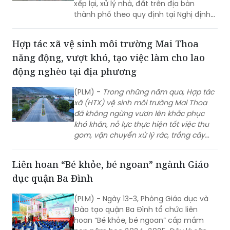
xếp lại, xử lý nhà, đất trên địa bàn
thành phố theo quy định tại Nghị định
số 03/2025/NĐ-CP.
Hợp tác xã vệ sinh môi trường Mai Thoa
năng động, vượt khó, tạo việc làm cho lao
động nghèo tại địa phương
(PLM) -
Trong n
hững năm qua, Hợp tác
xã (HTX) vệ sinh môi trường Mai Thoa
đã không ngừng vươn lên khắc phục
khó khăn, nỗ lực thực hiện tốt việc thu
gom, vận chuyển xử lý rác, trồng cây
xanh tại địa phương góp phần giữ gìn
môi trường xanh, sạch, đẹp, vừa tạo việc
Liên hoan “Bé khỏe, bé ngoan” ngành Giáo
làm, thu nhập cho người lao động
dục quận Ba Đình
nghèo trên địa bàn huyện vùng
cao Tam Đường, tỉnh Lai Châu.
(PLM) - Ngày 13-3, Phòng Giáo dục và
Đào tạo quận Ba Đình tổ chức liên
hoan “Bé khỏe, bé ngoan” cấp mầm