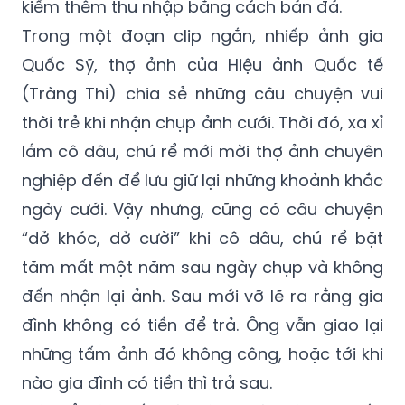
kiếm thêm thu nhập bằng cách bán đá.
Trong một đoạn clip ngắn, nhiếp ảnh gia
Quốc Sỹ, thợ ảnh của Hiệu ảnh Quốc tế
(Tràng Thi) chia sẻ những câu chuyện vui
thời trẻ khi nhận chụp ảnh cưới. Thời đó, xa xỉ
lắm cô dâu, chú rể mới mời thợ ảnh chuyên
nghiệp đến để lưu giữ lại những khoảnh khắc
ngày cưới. Vậy nhưng, cũng có câu chuyện
“dở khóc, dở cười” khi cô dâu, chú rể bặt
tăm mất một năm sau ngày chụp và không
đến nhận lại ảnh. Sau mới vỡ lẽ ra rằng gia
đình không có tiền để trả. Ông vẫn giao lại
những tấm ảnh đó không công, hoặc tới khi
nào gia đình có tiền thì trả sau.