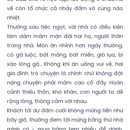
về còn tổ chức cả nhảy đầm vô cùng náo
nhiệt.
Thường sau tiệc ngọt, vài nhà có điều kiện
làm dăm mâm mặn đãi hai họ, người thân
trong nhà. Món ăn nhỉnh hơn ngày thường,
có gà luộc, bát măng, bát miến, giò lụa, bí
xào lòng gà... Không khí ăn uống vui vẻ, hai
gia đình trò chuyện là chính chứ không đặt
nặng chuyện phải mâm cao cỗ đầy. Hoàn
cảnh thiếu thốn, khó khăn, con người ta dễ
rộng lòng, thông cảm với nhau.
Khách tới dự đám cưới không mừng tiền như
bây giờ, thường đem tới mừng bằng thứ nhà
mình có - mua bằng tem phiếu để dành,