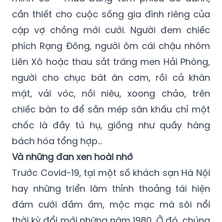
cần thiết cho cuộc sống gia đình riêng của
cặp vợ chồng mới cưới. Người đem chiếc
phích Rạng Đông, người ôm cái chậu nhôm
Liên Xô hoặc thau sắt tráng men Hải Phòng,
người cho chục bát ăn cơm, rồi cả khăn
mặt, vải vóc, nồi niêu, xoong chảo, trên
chiếc bàn to để sẵn mép sân khấu chỉ một
chốc là đầy tú hụ, giống như quầy hàng
bách hóa tổng hợp...
Và những đan xen hoài nhớ
Trước Covid-19, tại một số khách sạn Hà Nội
hay những triển lãm thỉnh thoảng tái hiện
đám cưới đầm ấm, mộc mạc mà sôi nổi
thời kỳ đổi mới những năm 1980. Ở đó, chúng