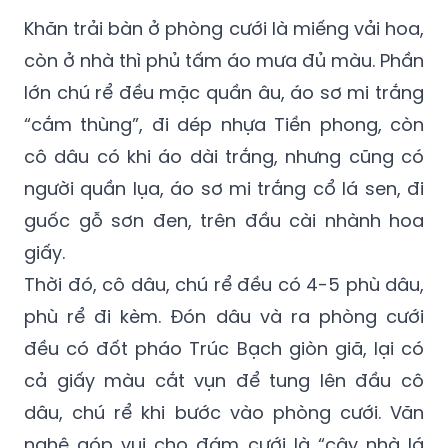
Khăn trải bàn ở phòng cưới là miếng vải hoa,
còn ở nhà thì phủ tấm áo mưa đủ màu. Phần
lớn chú rể đều mặc quần âu, áo sơ mi trắng
“cắm thùng”, đi dép nhựa Tiền phong, còn
cô dâu có khi áo dài trắng, nhưng cũng có
người quần lụa, áo sơ mi trắng cổ lá sen, đi
guốc gỗ sơn đen, trên đầu cài nhành hoa
giấy.
Thời đó, cô dâu, chú rể đều có 4-5 phù dâu,
phù rể đi kèm. Đón dâu và ra phòng cưới
đều có đốt pháo Trúc Bạch giòn giã, lại có
cả giấy màu cắt vụn để tung lên đầu cô
dâu, chú rể khi bước vào phòng cưới. Văn
nghệ góp vui cho đám cưới là “cây nhà lá