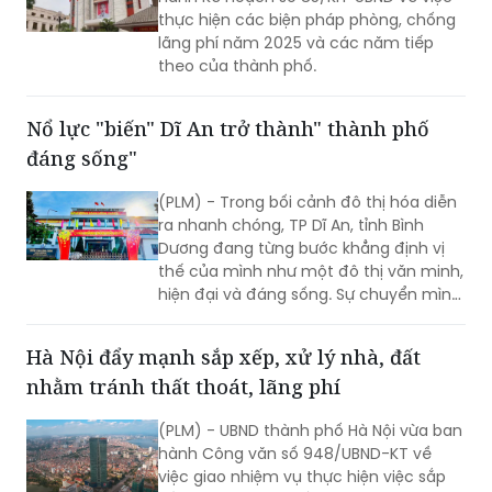
thực hiện các biện pháp phòng, chống
lãng phí năm 2025 và các năm tiếp
theo của thành phố.
Nổ lực "biến" Dĩ An trở thành" thành phố
đáng sống"
(PLM) - Trong bối cảnh đô thị hóa diễn
ra nhanh chóng, TP Dĩ An, tỉnh Bình
Dương đang từng bước khẳng định vị
thế của mình như một đô thị văn minh,
hiện đại và đáng sống. Sự chuyển mình
mạnh mẽ này không thể thiếu vai trò
quan trọng của chính quyền địa
Hà Nội đẩy mạnh sắp xếp, xử lý nhà, đất
phương, với những nỗ lực không ngừng
nhằm tránh thất thoát, lãng phí
nghỉ nhằm mang lại diện mạo mới cho
Dĩ An, đáp ứng kỳ vọng của người dân
(PLM) - UBND thành phố Hà Nội vừa ban
và doanh nghiệp.
hành Công văn số 948/UBND-KT về
việc giao nhiệm vụ thực hiện việc sắp