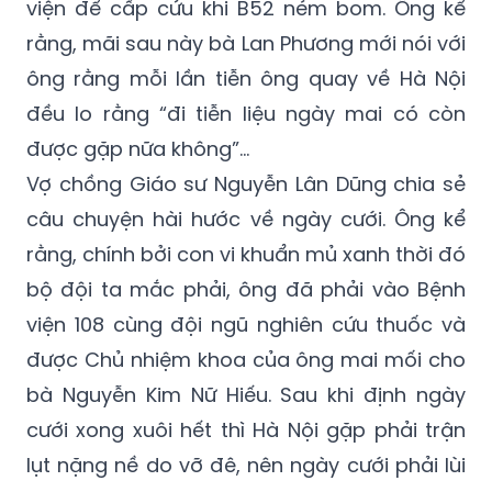
viện để cấp cứu khi B52 ném bom. Ông kể
rằng, mãi sau này bà Lan Phương mới nói với
ông rằng mỗi lần tiễn ông quay về Hà Nội
đều lo rằng “đi tiễn liệu ngày mai có còn
được gặp nữa không”...
Vợ chồng Giáo sư Nguyễn Lân Dũng chia sẻ
câu chuyện hài hước về ngày cưới. Ông kể
rằng, chính bởi con vi khuẩn mủ xanh thời đó
bộ đội ta mắc phải, ông đã phải vào Bệnh
viện 108 cùng đội ngũ nghiên cứu thuốc và
được Chủ nhiệm khoa của ông mai mối cho
bà Nguyễn Kim Nữ Hiếu. Sau khi định ngày
cưới xong xuôi hết thì Hà Nội gặp phải trận
lụt nặng nề do vỡ đê, nên ngày cưới phải lùi