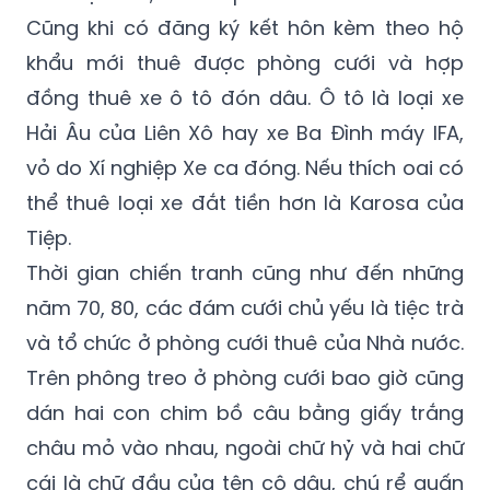
Cũng khi có đăng ký kết hôn kèm theo hộ
khẩu mới thuê được phòng cưới và hợp
đồng thuê xe ô tô đón dâu. Ô tô là loại xe
Hải Âu của Liên Xô hay xe Ba Đình máy IFA,
vỏ do Xí nghiệp Xe ca đóng. Nếu thích oai có
thể thuê loại xe đắt tiền hơn là Karosa của
Tiệp.
Thời gian chiến tranh cũng như đến những
năm 70, 80, các đám cưới chủ yếu là tiệc trà
và tổ chức ở phòng cưới thuê của Nhà nước.
Trên phông treo ở phòng cưới bao giờ cũng
dán hai con chim bồ câu bằng giấy trắng
châu mỏ vào nhau, ngoài chữ hỷ và hai chữ
cái là chữ đầu của tên cô dâu, chú rể quấn