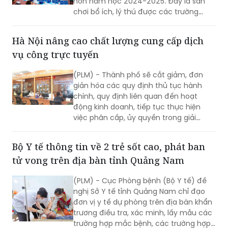
non năm học 2024-2025. Đây là sân
chơi bổ ích, lý thú được các trường
mầm non rất mong đợi với mong
muốn học hỏi, chia sẻ kinh nghiệm
Hà Nội nâng cao chất lượng cung cấp dịch
nâng cao chất lượng chăm sóc, nuôi
vụ công trực tuyến
dưỡng, giáo dục trẻ. Và cũng là cơ hội
để trẻ mầm non của các trường học
(PLM) - Thành phố sẽ cắt giảm, đơn
trên địa bàn quận được giao lưu, thể
giản hóa các quy định thủ tục hành
hiện năng khiếu cũng như sự tự tin
chính, quy định liên quan đến hoạt
trong hoạt động hằng ngày.
động kinh doanh, tiếp tục thực hiện
việc phân cấp, ủy quyền trong giải
quyết thủ tục hành chính theo quy
định.
Bộ Y tế thông tin về 2 trẻ sốt cao, phát ban
tử vong trên địa bàn tỉnh Quảng Nam
(PLM) - Cục Phòng bệnh (Bộ Y tế) đề
nghị Sở Y tế tỉnh Quảng Nam chỉ đạo
đơn vị y tế dự phòng trên địa bàn khẩn
trương điều tra, xác minh, lấy mẫu các
trường hợp mắc bệnh, các trường hợp