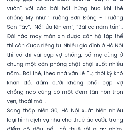
vườn” với các bài hát hừng hực khí thế
chống Mỹ như “Trường Sơn Đông - Trường
Sơn Tây”, “Nổi lửa lên em”, “Bài ca năm tấn”…
Đôi nào may mắn xin được căn hộ tập thể
thì còn được riêng tư. Nhiều gia đình ở Hà Nội
thì có khi vài cặp vợ chồng, bố mẹ cùng ở
chung một căn phòng chật chội suốt nhiều
năm... Bởi thế, theo nhà văn Lê Tự, thời kỳ khó
khăn đó, đám cưới không phải cặp vợ
chồng nào cũng có một đêm tân hôn trọn
vẹn, thoải mái...
Sang thập niên 80, Hà Nội xuất hiện nhiều
loại hình dịch vụ như cho thuê áo cưới, trang
điểm cô dâu, nấu cỗ thuê rồi quay phim,