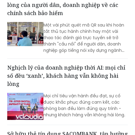
lòng của người dân, doanh nghiệp về các
chính sách bảo hiểm
Một vài phút quét mã QR sau khi hoàn
tất thủ tục hành chính hay một vài
thao tác đánh giá trực tuyến sẽ trở
thành "cầu nối" để người dân, doanh
nghiệp góp tiếng nói xây dựng ngành
Bảo hiểm xã hội (BHXH) ngày càng
chuyên nghiệp, hiện đại và phục vụ tốt
Nghịch lý của doanh nghiệp thời AI: mọi chỉ
hơn.
số đều ‘xanh’, khách hàng vẫn không hài
lòng
Mọi chỉ tiêu vận hành đều đạt, sự cố
được khắc phục đúng cam kết, các
phòng ban đều làm đúng quy trình -
nhưng khách hàng vẫn không hài lòng.
Sở hữu thẻ tín dụng SACOMBANK, tận hưởng