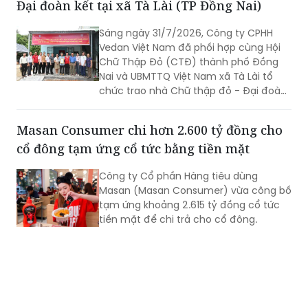
Đại đoàn kết tại xã Tà Lài (TP Đồng Nai)
trong chiến lược năng lượng dài hạn
của T&T Group.
Sáng ngày 31/7/2026, Công ty CPHH
Vedan Việt Nam đã phối hợp cùng Hội
Chữ Thập Đỏ (CTĐ) thành phố Đồng
Nai và UBMTTQ Việt Nam xã Tà Lài tổ
chức trao nhà Chữ thập đỏ - Đại đoàn
kết cho gia đình ông Trần Văn Ân (sinh
năm 1960) ngụ tại ấp 6, xã Tà Lài, thành
Masan Consumer chi hơn 2.600 tỷ đồng cho
phố Đồng Nai.
cổ đông tạm ứng cổ tức bằng tiền mặt
Công ty Cổ phần Hàng tiêu dùng
Masan (Masan Consumer) vừa công bố
tạm ứng khoảng 2.615 tỷ đồng cổ tức
tiền mặt để chi trả cho cổ đông.