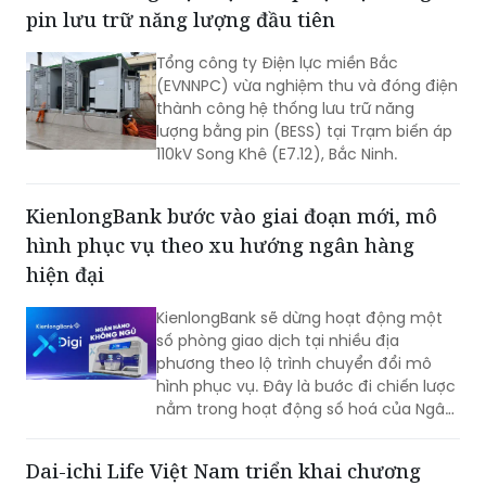
pin lưu trữ năng lượng đầu tiên
của nhà phát triển trong suốt hành
trình an cư.
Tổng công ty Điện lực miền Bắc
(EVNNPC) vừa nghiệm thu và đóng điện
thành công hệ thống lưu trữ năng
lượng bằng pin (BESS) tại Trạm biến áp
110kV Song Khê (E7.12), Bắc Ninh.
KienlongBank bước vào giai đoạn mới, mô
hình phục vụ theo xu hướng ngân hàng
hiện đại
KienlongBank sẽ dừng hoạt động một
số phòng giao dịch tại nhiều địa
phương theo lộ trình chuyển đổi mô
hình phục vụ. Đây là bước đi chiến lược
nằm trong hoạt động số hoá của Ngân
hàng và đẩy mạnh hệ thống giao dịch
tự động X-Digi “Ngân hàng không ngủ”
Dai-ichi Life Việt Nam triển khai chương
tại hơn 100 điểm giao dịch được triển