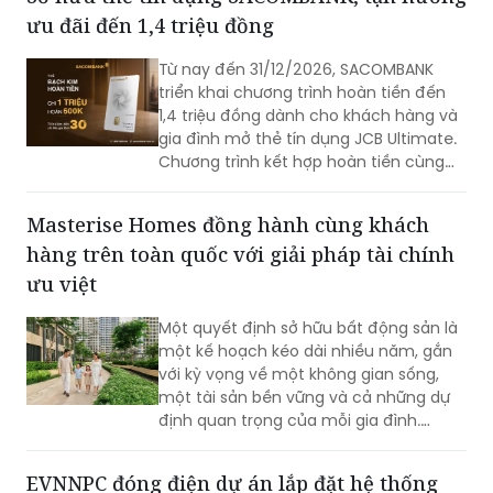
ưu đãi đến 1,4 triệu đồng
Từ nay đến 31/12/2026, SACOMBANK
triển khai chương trình hoàn tiền đến
1,4 triệu đồng dành cho khách hàng và
gia đình mở thẻ tín dụng JCB Ultimate.
Chương trình kết hợp hoàn tiền cùng
loạt ưu đãi mua sắm, ẩm thực, du lịch,
mang đến nhiều giá trị ngay từ những
Masterise Homes đồng hành cùng khách
giao dịch đầu tiên.
hàng trên toàn quốc với giải pháp tài chính
ưu việt
Một quyết định sở hữu bất động sản là
một kế hoạch kéo dài nhiều năm, gắn
với kỳ vọng về một không gian sống,
một tài sản bền vững và cả những dự
định quan trọng của mỗi gia đình.
Chính vì vậy, cùng với chất lượng sản
phẩm, khách hàng ngày càng kỳ vọng
EVNNPC đóng điện dự án lắp đặt hệ thống
nhiều hơn vào khả năng đồng hành