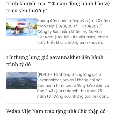
trình khuyến mại “20 năm đồng hành bảo vệ
khai trong thời gian qua.
triệu yêu thương”
Hướng đến chào mừng kỷ niệm 20 năm
thành lập (18/01/2007 - 18/01/2027),
Công ty Bảo hiểm Nhân thọ Dai-ichi
Việt Nam (Dai-ichi Life Việt Nam) chính
thức triển khai chương trình khuyến
mại quay số may mắn “20 NĂM ĐỒNG
HÀNH BẢO VỆ TRIỆU YÊU THƯƠNG”.
Từ thung lũng gió Savannakhet đến hành
trình tỷ đô
(PLVN) - Từ những thung lũng gió ở
Savannakhet, Savan 1 không chỉ bắt
đầu hành trình tạo ra 35 tỷ kWh điện và
hơn 2,43 tỷ USD doanh thu trong 25
năm tới. Đằng sau những tua-bin đang
quay trên vùng đất Trung Lào là câu
chuyện về một tài sản hạ tầng xuyên
Vedan Việt Nam trao tặng nhà Chữ thập đỏ -
biên giới và mở ra chặng đường mới