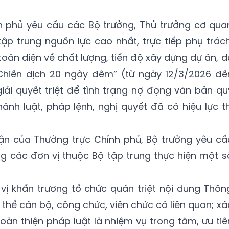
h phủ yêu cầu các Bộ trưởng, Thủ trưởng cơ qua
tập trung nguồn lực cao nhất, trực tiếp phụ trách
toàn diện về chất lượng, tiến độ xây dựng dự án, d
Chiến dịch 20 ngày đêm” (từ ngày 12/3/2026 đế
ải quyết triệt để tình trạng nợ đọng văn bản qu
hành luật, pháp lệnh, nghị quyết đã có hiệu lực th
luận của Thường trực Chính phủ, Bộ trưởng yêu cầ
g các đơn vị thuộc Bộ tập trung thực hiện một s
vị khẩn trương tổ chức quán triệt nội dung Thôn
thể cán bộ, công chức, viên chức có liên quan; xá
oàn thiện pháp luật là nhiệm vụ trong tâm, ưu tiê