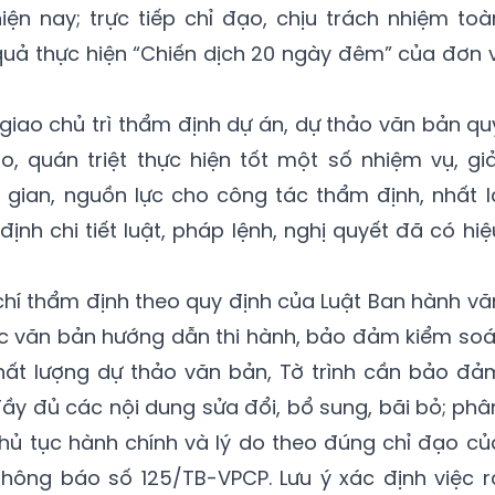
ện nay; trực tiếp chỉ đạo, chịu trách nhiệm toà
 quả thực hiện “Chiến dịch 20 ngày đêm” của đơn v
giao chủ trì thẩm định dự án, dự thảo văn bản qu
, quán triệt thực hiện tốt một số nhiệm vụ, giả
i gian, nguồn lực cho công tác thẩm định, nhất l
nh chi tiết luật, pháp lệnh, nghị quyết đã có hiệ
chí thẩm định theo quy định của Luật Ban hành vă
c văn bản hướng dẫn thi hành, bảo đảm kiểm soá
chất lượng dự thảo văn bản, Tờ trình cần bảo đả
đầy đủ các nội dung sửa đổi, bổ sung, bãi bỏ; phâ
hủ tục hành chính và lý do theo đúng chỉ đạo củ
Thông báo số 125/TB-VPCP. Lưu ý xác định việc r