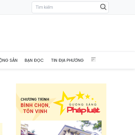
g văn bản
ỘNG SẢN
BẠN ĐỌC
TIN ĐỊA PHƯƠNG