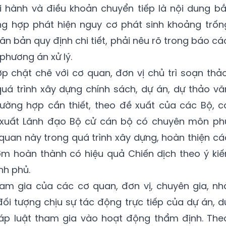
hi hành và điều khoản chuyển tiếp là nội dung bắ
ng hợp phát hiện nguy cơ phát sinh khoảng trốn
n bản quy định chi tiết, phải nêu rõ trong báo cá
phương án xử lý.
p chặt chẽ với cơ quan, đơn vị chủ trì soạn thảo
uá trình xây dựng chính sách, dự án, dự thảo vă
ường hợp cần thiết, theo đề xuất của các Bộ, c
ề xuất Lãnh đạo Bộ cử cán bộ có chuyên môn ph
quan này trong quá trình xây dựng, hoàn thiện cá
sớm hoàn thành có hiệu quả Chiến dịch theo ý kiế
nh phủ.
m gia của các cơ quan, đơn vị, chuyên gia, nh
đối tượng chịu sự tác động trực tiếp của dự án, d
p luật tham gia vào hoạt động thẩm định. The