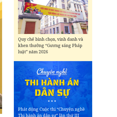
Quy chế bình chọn, vinh danh và
khen thưởng “Gương sáng Pháp
luật” năm 2026
Phát động Cuộc thi “Chuyện nghề
Thi hành án dân sự” lần thứ III