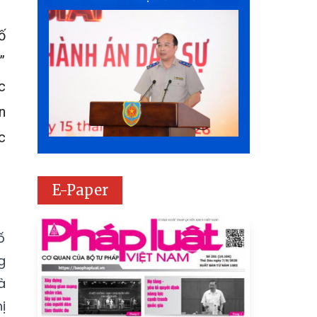
ố
”
c
n
c
E-Paper
ố
g
à
ị