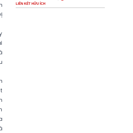
n
LIÊN KẾT HỮU ÍCH
ị
y
i
à
u
n
t
m
n
a
à