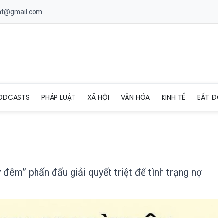
uat@gmail.com
dịch 20 ngày đêm” phấn đấu giải quyết triệt để tình trạng nợ đọn
ODCASTS
PHÁP LUẬT
XÃ HỘI
VĂN HÓA
KINH TẾ
BẤT Đ
 đêm” phấn đấu giải quyết triệt để tình trạng nợ