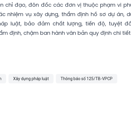
ên chỉ đạo, đôn đốc các đơn vị thuộc phạm vi ph
các nhiệm vụ xây dựng, thẩm định hồ sơ dự án, d
p luật, bảo đảm chất lượng, tiến độ, tuyệt đố
ẩm định, chậm ban hành văn bản quy định chi tiết
m
Xây dựng pháp luật
Thông báo số 125/TB-VPCP