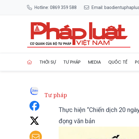
Hotline: 0869 359 588
Email: baodientuphapl
Trang chủ Thực hiện “Chiến 
THỜI SỰ
TƯ PHÁP
MEDIA
QUỐC TẾ
P
Tư pháp
Thực hiện “Chiến dịch 20 ngày
đọng văn bản