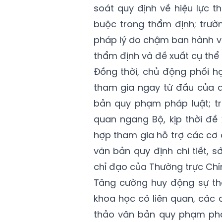
soát quy định về hiệu lực t
buộc trong thẩm định; trườ
pháp lý do chậm ban hành vă
thẩm định và đề xuất cụ thể 
Đồng thời, chủ động phối hợ
tham gia ngay từ đầu của q
bản quy phạm pháp luật; tr
quan ngang Bộ, kịp thời đ
hợp tham gia hỗ trợ các cơ 
văn bản quy định chi tiết, 
chỉ đạo của Thường trực Chí
Tăng cường huy động sự tha
khoa học có liên quan, các 
thảo văn bản quy phạm phá