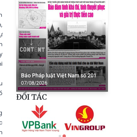
n
,
ự
n
y
i
Báo Pháp luật Việt Nam số 201
u
07/08/2026
ố
ĐỐI TÁC
g
c
n