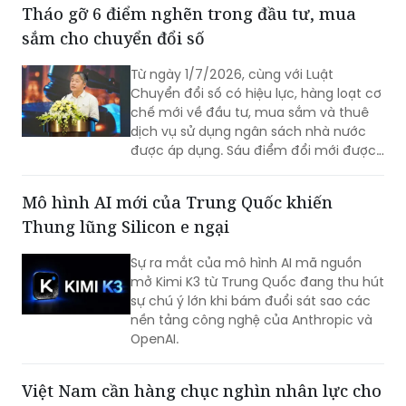
Tháo gỡ 6 điểm nghẽn trong đầu tư, mua
sắm cho chuyển đổi số
Từ ngày 1/7/2026, cùng với Luật
Chuyển đổi số có hiệu lực, hàng loạt cơ
chế mới về đầu tư, mua sắm và thuê
dịch vụ sử dụng ngân sách nhà nước
được áp dụng. Sáu điểm đổi mới được
kỳ vọng sẽ tháo gỡ các nút thắt về cơ
chế, đẩy nhanh triển khai các nền tảng
Mô hình AI mới của Trung Quốc khiến
số và cơ sở dữ liệu quốc gia.
Thung lũng Silicon e ngại
Sự ra mắt của mô hình AI mã nguồn
mở Kimi K3 từ Trung Quốc đang thu hút
sự chú ý lớn khi bám đuổi sát sao các
nền tảng công nghệ của Anthropic và
OpenAI.
Việt Nam cần hàng chục nghìn nhân lực cho