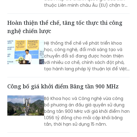
thuộc Liên minh châu Âu (EU) chặn trẻ
em khỏi các ứng dụng như TikTok. Tổng
thống Emmanuel Macron coi đây là cải
Hoàn thiện thể chế, tăng tốc thực thi công
cách trọng tâm trong nhiệm kỳ cuối và
nghệ chiến lược
cam kết sẽ thực thi quy định này ngay
từ tháng 9 tới.
Hệ thống thể chế về phát triển khoa
học, công nghệ, đổi mới sáng tạo và
chuyển đổi số đang được hoàn thiện
với nhiều cơ chế, chính sách đột phá,
tạo hành lang pháp lý thuận lợi để Việt
Nam từng bước làm chủ công nghệ lõi,
công nghệ chiến lược.
Công bố giá khởi điểm Băng tần 900 MHz
Bộ Khoa học và Công nghệ vừa công
bố phương án đấu giá quyền sử dụng
băng tần 900 MHz với giá khởi điểm hơn
1.056 tỷ đồng cho mỗi cặp khối băng
tần, thời hạn sử dụng 15 năm.