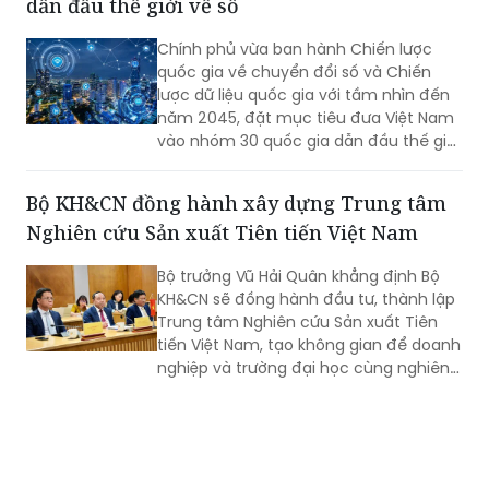
dẫn đầu thế giới về số
Chính phủ vừa ban hành Chiến lược
quốc gia về chuyển đổi số và Chiến
lược dữ liệu quốc gia với tầm nhìn đến
năm 2045, đặt mục tiêu đưa Việt Nam
vào nhóm 30 quốc gia dẫn đầu thế giới
về chính phủ số, quản trị dữ liệu và phát
triển trí tuệ nhân tạo (AI).
Bộ KH&CN đồng hành xây dựng Trung tâm
Nghiên cứu Sản xuất Tiên tiến Việt Nam
Bộ trưởng Vũ Hải Quân khẳng định Bộ
KH&CN sẽ đồng hành đầu tư, thành lập
Trung tâm Nghiên cứu Sản xuất Tiên
tiến Việt Nam, tạo không gian để doanh
nghiệp và trường đại học cùng nghiên
cứu, thử nghiệm, phát triển sản phẩm
công nghệ mới.