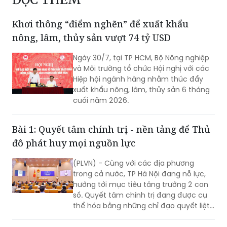
Khơi thông “điểm nghẽn” để xuất khẩu
nông, lâm, thủy sản vượt 74 tỷ USD
Ngày 30/7, tại TP HCM, Bộ Nông nghiệp
và Môi trường tổ chức Hội nghị với các
Hiệp hội ngành hàng nhằm thúc đẩy
xuất khẩu nông, lâm, thủy sản 6 tháng
cuối năm 2026.
Bài 1: Quyết tâm chính trị - nền tảng để Thủ
đô phát huy mọi nguồn lực
(PLVN) - Cùng với các địa phương
trong cả nước, TP Hà Nội đang nỗ lực,
hướng tới mục tiêu tăng trưởng 2 con
số. Quyết tâm chính trị đang được cụ
thể hóa bằng những chỉ đạo quyết liệt,
hành động đồng bộ và tinh thần dám