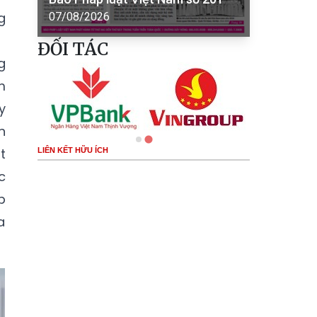
g
07/08/2026
ĐỐI TÁC
g
m
y
n
t
LIÊN KẾT HỮU ÍCH
c
p
a