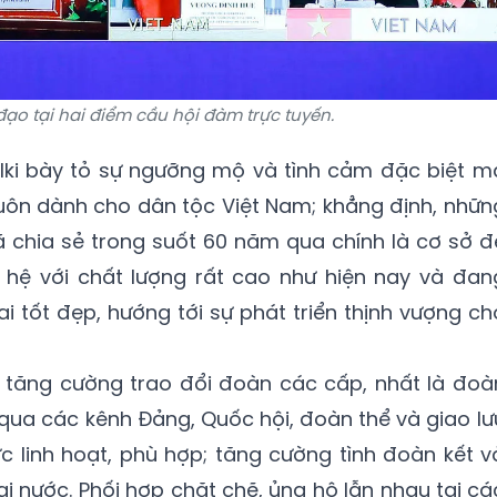
đạo tại hai điểm cầu hội đàm trực tuyến.
alki bày tỏ sự ngưỡng mộ và tình cảm đặc biệt m
uôn dành cho dân tộc Việt Nam; khẳng định, nhữn
ã chia sẻ trong suốt 60 năm qua chính là cơ sở đ
n hệ với chất lượng rất cao như hiện nay và đan
i tốt đẹp, hướng tới sự phát triển thịnh vượng ch
tục tăng cường trao đổi đoàn các cấp, nhất là đoà
ua các kênh Đảng, Quốc hội, đoàn thể và giao lư
 linh hoạt, phù hợp; tăng cường tình đoàn kết v
ai nước. Phối hợp chặt chẽ, ủng hộ lẫn nhau tại cá