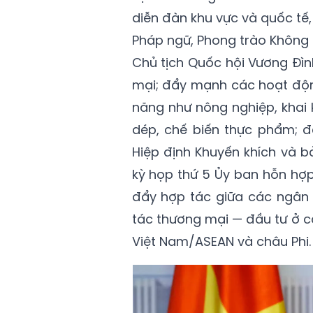
diễn đàn khu vực và quốc tế
Pháp ngữ, Phong trào Không l
Chủ tịch Quốc hội Vương Đìn
mại; đẩy mạnh các hoạt động
năng như nông nghiệp, khai 
dép, chế biến thực phẩm; 
Hiệp định Khuyến khích và b
kỳ họp thứ 5 Ủy ban hỗn hợp
đẩy hợp tác giữa các ngân 
tác thương mại — đầu tư ở 
Việt Nam/ASEAN và châu Phi.