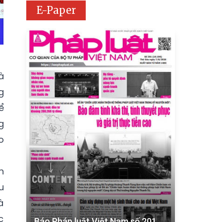
E-Paper
à
g
ể
g
o
n
u
à
c
Báo Pháp luật Việt Nam số 201