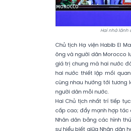
Hai nhà lãnh 
Chủ tịch Hạ viện Habib El M
ông và người dân Morocco l
giá trị chung mà hai nước đ
hai nước thiết lập mối qua
cùng nhau hướng tới tương la
người dân mỗi nước.
Hai Chủ tịch nhất trí tiếp 
cấp cao; đẩy mạnh hợp tác q
Nhân dân bằng các hình thức
sự hiểu biết giữa Nhân dân h