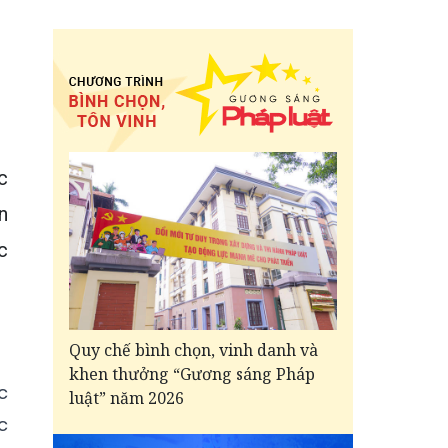
c
n
c
Quy chế bình chọn, vinh danh và
khen thưởng “Gương sáng Pháp
c
luật” năm 2026
c