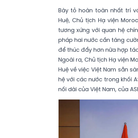
Bày tỏ hoàn toàn nhất trí 
Huệ, Chủ tịch Hạ viện Moro
tương xứng với quan hệ chín
pháp hai nước cần tăng cườn
để thúc đẩy hơn nữa hợp tác 
Ngoài ra, Chủ tịch Hạ viện M
Huệ về việc Việt Nam sẵn sà
hệ với các nước trong khối 
nối dài của Việt Nam, của AS