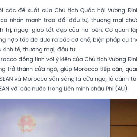
với các đề xuất của Chủ tịch Quốc hội Vương Đìn
cco nhấn mạnh trao đổi đầu tư, thương mại chư
h trị, ngoại giao tốt đẹp của hai bên. Cơ quan lậ
g hợp tác để đưa ra các cơ chế, biện pháp cụ th
kinh tế, thương mại, đầu tư.
orocco đồng tình với ý kiến của Chủ tịch Vương Đìn
ng trở thành cửa ngõ, giúp Morocco tiếp cận, qua
ASEAN và Morocco sẵn sàng là cửa ngõ, là cánh ta
EAN với các nước trong Liên minh châu Phi (AU).