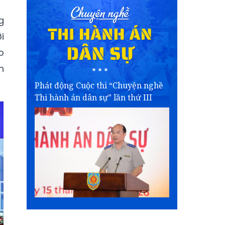
g
i
o
n
Phát động Cuộc thi “Chuyện nghề
Thi hành án dân sự” lần thứ III