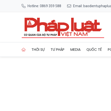
Hotline: 0869 359 588
Email: baodientuphapl
Trang chủ Thúc đẩy hợp tác 
THỜI SỰ
TƯ PHÁP
MEDIA
QUỐC TẾ
P