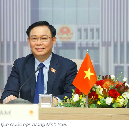
tịch Quốc hội Vương Đình Huệ.