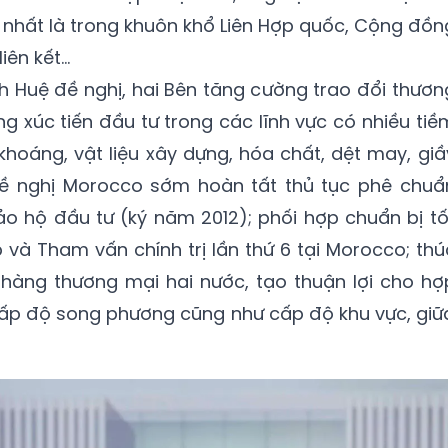
, nhất là trong khuôn khổ Liên Hợp quốc, Cộng đồn
iên kết…
h Huệ đề nghị, hai Bên tăng cường trao đổi thươn
 xúc tiến đầu tư trong các lĩnh vực có nhiều tiề
khoáng, vật liệu xây dựng, hóa chất, dệt may, giầ
đề nghị Morocco sớm hoàn tất thủ tục phê chuẩ
ảo hộ đầu tư (ký năm 2012); phối hợp chuẩn bị tố
 và Tham vấn chính trị lần thứ 6 tại Morocco; thú
hàng thương mại hai nước, tạo thuận lợi cho hợ
cấp độ song phương cũng như cấp độ khu vực, giữ