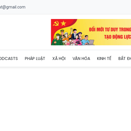
uat@gmail.com
Việt Nam- Morocco tương xứng với mối quan hệ chính trị tin cậy
ODCASTS
PHÁP LUẬT
XÃ HỘI
VĂN HÓA
KINH TẾ
BẤT Đ