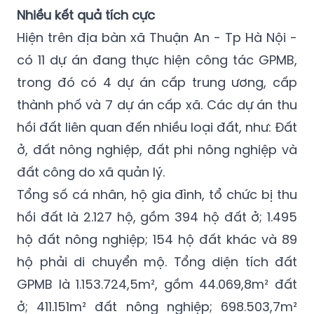
Nhiều kết quả tích cực
Hiện trên địa bàn xã Thuận An - Tp Hà Nội -
có 11 dự án đang thực hiện công tác GPMB,
trong đó có 4 dự án cấp trung ương, cấp
thành phố và 7 dự án cấp xã. Các dự án thu
hồi đất liên quan đến nhiều loại đất, như: Đất
ở, đất nông nghiệp, đất phi nông nghiệp và
đất công do xã quản lý.
Tổng số cá nhân, hộ gia đình, tổ chức bị thu
hồi đất là 2.127 hộ, gồm 394 hộ đất ở; 1.495
hộ đất nông nghiệp; 154 hộ đất khác và 89
hộ phải di chuyển mộ. Tổng diện tích đất
GPMB là 1.153.724,5m², gồm 44.069,8m² đất
ở; 411.151m² đất nông nghiệp; 698.503,7m²