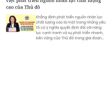
việc phát triển nguồn nhân lực chất lượng
cao của Thủ đô
Khẳng định phát triển nguồn nhân lực
chất lượng cao là một trong những yếu
tố có ý nghĩa quyết định đối với năng
lực cạnh tranh và sự phát triển nhanh,
bền vững của Thủ đô trong giai đoạn
mới, Phó Giám đốc Sở Nội vụ thành phố
Hà Nội Ngô Minh Hoàng cho rằng, điểm
quan trọng của Nghị quyết số
57/2026/NQ-HĐND là tạo lập cơ chế
đầu tư có trọng tâm cho nguồn nhân
lực, gắn đào tạo, bồi dưỡng với nhu cầu
sử dụng và yêu cầu giải quyết những
vấn đề thực tiễn của Thành phố.