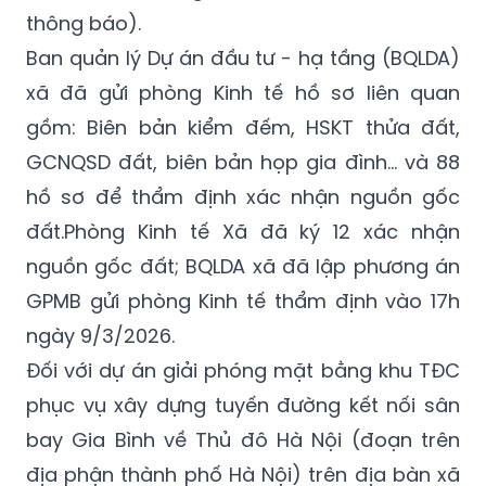
thông báo).
Ban quản lý Dự án đầu tư - hạ tầng (BQLDA)
xã đã gửi phòng Kinh tế hồ sơ liên quan
gồm: Biên bản kiểm đếm, HSKT thửa đất,
GCNQSD đất, biên bản họp gia đình... và 88
hồ sơ để thẩm định xác nhận nguồn gốc
đất.Phòng Kinh tế Xã đã ký 12 xác nhận
nguồn gốc đất; BQLDA xã đã lập phương án
GPMB gửi phòng Kinh tế thẩm định vào 17h
ngày 9/3/2026.
Đối với dự án giải phóng mặt bằng khu TĐC
phục vụ xây dựng tuyến đường kết nối sân
bay Gia Bình về Thủ đô Hà Nội (đoạn trên
địa phận thành phố Hà Nội) trên địa bàn xã