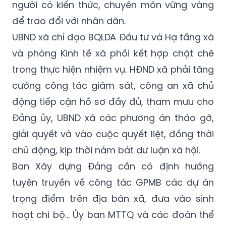
người có kiến thức, chuyên môn vững vàng
để trao đổi với nhân dân.
UBND xã chỉ đạo BQLDA Đầu tư và Hạ tầng xã
và phòng Kinh tế xã phối kết hợp chặt chẽ
trong thực hiện nhiệm vụ. HĐND xã phải tăng
cường công tác giám sát, công an xã chủ
động tiếp cận hồ sơ đầy đủ, tham mưu cho
Đảng ủy, UBND xã các phương án tháo gỡ,
giải quyết và vào cuộc quyết liệt, đồng thời
chủ động, kịp thời nắm bắt dư luận xã hội.
Ban Xây dựng Đảng cần có định hướng
tuyên truyền về công tác GPMB các dự án
trọng điểm trên địa bàn xã, đưa vào sinh
hoạt chi bộ... Ủy ban MTTQ và các đoàn thể