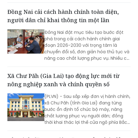
cung cấp thông tin thuế qua nền tảng
thanh toán số.
Đồng Nai cải cách hành chính toàn diện,
người dân chỉ khai thông tin một lần
Đồng Nai đặt mục tiêu tạo bước đột
phá trong cải cách hành chính giai
đoạn 2026-2030 với trọng tâm là
chuyển đổi số, đơn giản hóa thủ tục và
nâng cao chất lượng phục vụ. Nhiều chỉ
tiêu được đặt ra nhằm rút ngắn thời
gian giải quyết, tăng sự hài lòng của
Xã Chư Păh (Gia Lai) tạo động lực mới từ
người dân và doanh nghiệp.
nông nghiệp xanh và chính quyền số
(PLVN) - Sau sắp xếp đơn vị hành chính,
xã Chư Păh (tỉnh Gia Lai) đang từng
bước ổn định tổ chức bộ máy, nâng
chất lượng phục vụ người dân; đồng
thời khai thác lợi thế cửa ngõ phía Bắc,
nông nghiệp công nghệ cao và bản sắc
văn hóa Jrai để mở rộng không gian