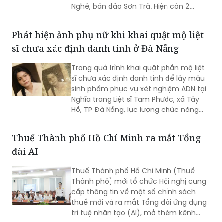
Nghê, bán đảo Sơn Trà. Hiện còn 2
người chưa tìm thấy.
Phát hiện ảnh phụ nữ khi khai quật mộ liệt
sĩ chưa xác định danh tính ở Đà Nẵng
Trong quá trình khai quật phần mộ liệt
sĩ chưa xác định danh tính để lấy mẫu
sinh phẩm phục vụ xét nghiệm ADN tại
Nghĩa trang Liệt sĩ Tam Phước, xã Tây
Hồ, TP Đà Nẵng, lực lượng chức năng
phát hiện nhiều di vật, trong đó đáng
chú ý có di ảnh một phụ nữ.
Thuế Thành phố Hồ Chí Minh ra mắt Tổng
đài AI
Thuế Thành phố Hồ Chí Minh (Thuế
Thành phố) mới tổ chức Hội nghị cung
cấp thông tin về một số chính sách
thuế mới và ra mắt Tổng đài ứng dụng
trí tuệ nhân tạo (AI), mở thêm kênh