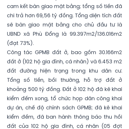
cam kết bàn giao mặt bằng; tổng số tiền đã
chi trả hơn 69,56 tỷ đồng. Tổng diện tích đất
sẽ bàn giao mặt bằng cho chủ đầu tư là
UBND xã Phù Đổng là 99.397m2/136.016m2
(đạt 73%).
Công tác GPMB đất ở, bao gồm 30.166m2
đất ở (102 hộ gia đình, cá nhân) và 6.453 m2
đất đường hiện trạng trong khu dân cư.
Tổng số tiền, bồi thường, hỗ trợ đất ở
khoảng 500 tỷ đồng. Đất ở 102 hộ đã kê khai
kiểm đếm xong, tổ chức họp dân công khai
dự án, chế độ chính sách GPMB; đã kê khai
kiểm đếm, đã ban hành thông báo thu hồi
đất của 102 hộ gia đình, cá nhân (05 đợt