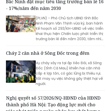
Bắc Ninh đặt mục tiêu tăng trưởng bán lẻ 16
phát triển.
- 17%/năm đến năm 2030
(PLVN) - Phó Chủ tịch UBND tỉnh Bắc
Ninh Phạm Văn Thịnh vừa ký, ban hành
Kế hoạch số 293/KH-UBND về việc triển
khai thực hiện Chiến lược phát triển thị
trường bán lẻ đến năm 2030, tầm nhìn
đến năm 2050 trên địa bàn tỉnh Bắc
Ninh.
Cháy 2 căn nhà ở Sông Đốc trong đêm
Vụ cháy xảy ra tại ấp Xẻo Đôi, xã Sông
Đốc (tỉnh Cà Mau) khiến hai căn nhà
cấp 4 lợp tôn, có gác lửng bị thiêu rụi.
Rất may vụ việc không gây thiệt hại về
người.
Nghị quyết số 57/2026/NQ-HĐND của HĐND
thành phố Hà Nội: Tạo động lực mới cho