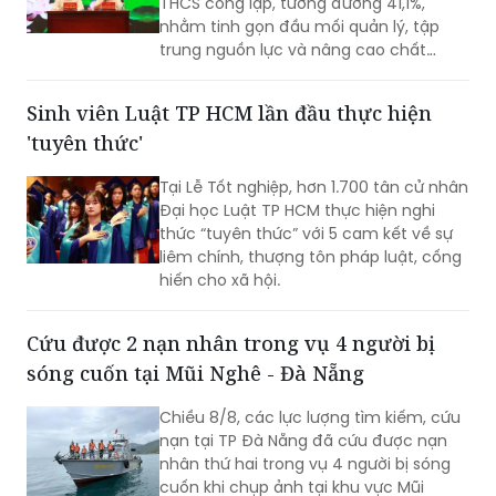
THCS công lập, tương đương 41,1%,
nhằm tinh gọn đầu mối quản lý, tập
trung nguồn lực và nâng cao chất
lượng giáo dục. Việc sắp xếp phải hoàn
thành trước ngày 20/8/2026.
Sinh viên Luật TP HCM lần đầu thực hiện
'tuyên thức'
Tại Lễ Tốt nghiệp, hơn 1.700 tân cử nhân
Đại học Luật TP HCM thực hiện nghi
thức “tuyên thức” với 5 cam kết về sự
liêm chính, thượng tôn pháp luật, cống
hiến cho xã hội.
Cứu được 2 nạn nhân trong vụ 4 người bị
sóng cuốn tại Mũi Nghê - Đà Nẵng
Chiều 8/8, các lực lượng tìm kiếm, cứu
nạn tại TP Đà Nẵng đã cứu được nạn
nhân thứ hai trong vụ 4 người bị sóng
cuốn khi chụp ảnh tại khu vực Mũi