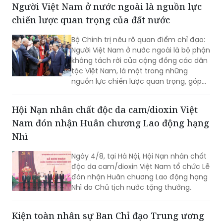
Minh Hưng yêu cầu ngành Ngoại giao
tiếp tục đổi mới mạnh mẽ tư duy,
phương thức triển khai công tác đối
ngoại theo hướng chủ động hơn, thực
Người Việt Nam ở nước ngoài là nguồn lực
chất hơn, đồng hành chặt chẽ hơn với
chiến lược quan trọng của đất nước
các Bộ, ngành, địa phương và cộng
đồng doanh nghiệp nhằm góp phần
Bộ Chính trị nêu rõ quan điểm chỉ đạo:
thực hiện mục tiêu tăng trưởng 2 con
Người Việt Nam ở nước ngoài là bộ phận
số.
không tách rời của cộng đồng các dân
tộc Việt Nam, là một trong những
nguồn lực chiến lược quan trọng, góp
phần nâng cao sức mạnh tổng hợp
quốc gia; là cầu nối giữa Việt Nam với
Hội Nạn nhân chất độc da cam/dioxin Việt
thế giới...
Nam đón nhận Huân chương Lao động hạng
Nhì
Ngày 4/8, tại Hà Nội, Hội Nạn nhân chất
độc da cam/dioxin Việt Nam tổ chức Lễ
đón nhận Huân chương Lao động hạng
Nhì do Chủ tịch nước tặng thưởng.