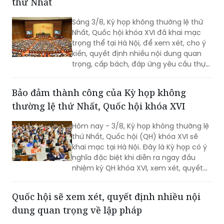
2031 đối với ông Nguyễn Tiến Hải, Ủy
viên Ban Chấp hành Trung ương Đảng,
Khai mạc Kỳ họp Quốc hội không thường lệ
quyền Bộ trưởng Bộ Nội vụ.
thứ Nhất
Sáng 3/8, Kỳ họp không thường lệ thứ
Nhất, Quốc hội khóa XVI đã khai mạc
trọng thể tại Hà Nội, để xem xét, cho ý
kiến, quyết định nhiều nội dung quan
trọng, cấp bách, đáp ứng yêu cầu thực
tiễn, vì sự phát triển nhanh, bền vững
của đất nước.
Bảo đảm thành công của Kỳ họp không
thường lệ thứ Nhất, Quốc hội khóa XVI
Hôm nay - 3/8, Kỳ họp không thường lệ
thứ Nhất, Quốc hội (QH) khóa XVI sẽ
khai mạc tại Hà Nội. Đây là Kỳ họp có ý
nghĩa đặc biệt khi diễn ra ngay đầu
nhiệm kỳ QH khóa XVI, xem xét, quyết
định nhiều nội dung quan trọng về
công tác lập pháp, công tác nhân sự