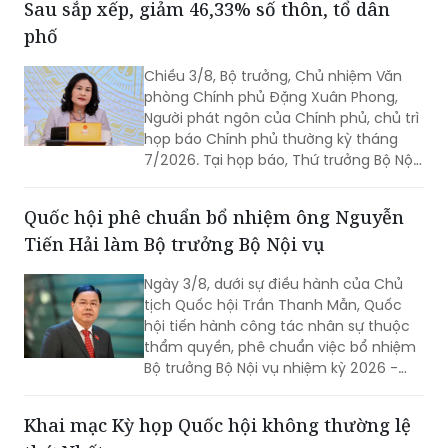
về tăng cường sự lãnh đạo của Đảng
và phát huy vai trò của các hội quần
chúng trong giai đoạn phát triển mới
(Chỉ thị số 11-CT/TW)
Sau sắp xếp, giảm 46,33% số thôn, tổ dân
phố
Chiều 3/8, Bộ trưởng, Chủ nhiệm Văn
phòng Chính phủ Đặng Xuân Phong,
Người phát ngôn của Chính phủ, chủ trì
họp báo Chính phủ thường kỳ tháng
7/2026. Tại họp báo, Thứ trưởng Bộ Nội
vụ Nguyễn Thị Hà đã thông tin về kết
quả sắp xếp các thôn, tổ dân phố trên
Quốc hội phê chuẩn bổ nhiệm ông Nguyễn
toàn quốc.
Tiến Hải làm Bộ trưởng Bộ Nội vụ
Ngày 3/8, dưới sự điều hành của Chủ
tịch Quốc hội Trần Thanh Mẫn, Quốc
hội tiến hành công tác nhân sự thuộc
thẩm quyền, phê chuẩn việc bổ nhiệm
Bộ trưởng Bộ Nội vụ nhiệm kỳ 2026 -