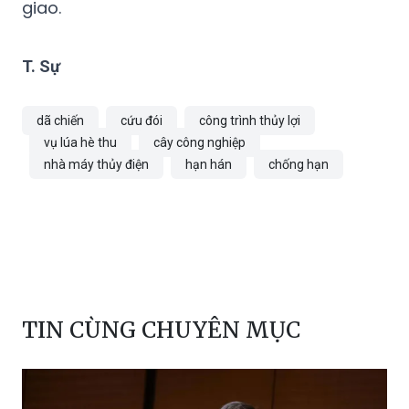
tình trạng hạn hán, xâm nhập mặn theo
chức năng, nhiệm vụ quản lý nhà nước được
giao.
T. Sự
dã chiến
cứu đói
công trình thủy lợi
vụ lúa hè thu
cây công nghiệp
nhà máy thủy điện
hạn hán
chống hạn
TIN CÙNG CHUYÊN MỤC