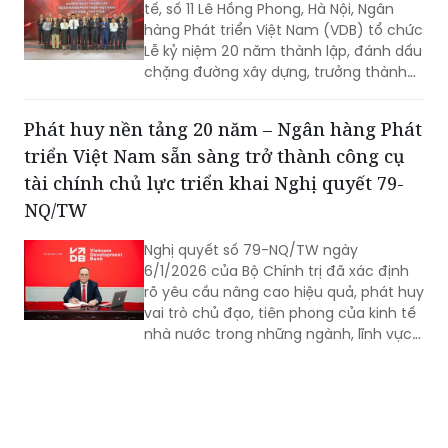
tế, số 11 Lê Hồng Phong, Hà Nội, Ngân
hàng Phát triển Việt Nam (VDB) tổ chức
Lễ kỷ niệm 20 năm thành lập, đánh dấu
chặng đường xây dựng, trưởng thành
và tiếp tục khẳng định vai trò là công
cụ tài chính quan trọng của Chính phủ
Phát huy nền tảng 20 năm – Ngân hàng Phát
trong thúc đẩy đầu tư phát triển.
triển Việt Nam sẵn sàng trở thành công cụ
tài chính chủ lực triển khai Nghị quyết 79-
NQ/TW
Nghị quyết số 79-NQ/TW ngày
6/1/2026 của Bộ Chính trị đã xác định
rõ yêu cầu nâng cao hiệu quả, phát huy
vai trò chủ đạo, tiên phong của kinh tế
nhà nước trong những ngành, lĩnh vực
then chốt, thiết yếu; đồng thời nhấn
mạnh nhiệm vụ cơ cấu lại toàn diện
các định chế tài chính công nhằm tạo
lập nguồn lực cho phát triển nhanh và
bền vững, gắn với bảo đảm quốc