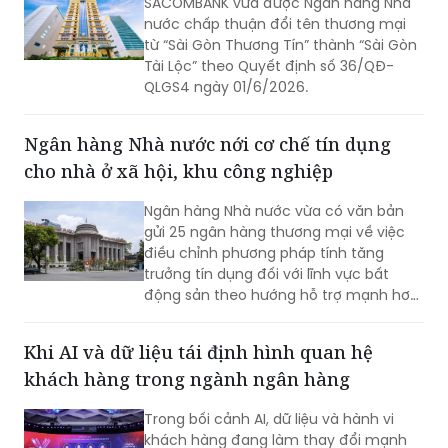
SACOMBANK vừa được Ngân hàng Nhà
mới sáng tạo nhằm nâng cao trải
nước chấp thuận đổi tên thương mại
nghiệm khách hàng của BIZ MBBank.
từ “Sài Gòn Thương Tín” thành “Sài Gòn
Chương trình được tổ chức tại Nhà hát
Tài Lộc” theo Quyết định số 36/QĐ-
Ca múa nhạc Quân đội và truyền hình
QLGS4 ngày 01/6/2026.
trực tiếp trên kênh VTV2.
Ngân hàng Nhà nước nới cơ chế tín dụng
cho nhà ở xã hội, khu công nghiệp
Ngân hàng Nhà nước vừa có văn bản
gửi 25 ngân hàng thương mại về việc
điều chỉnh phương pháp tính tăng
trưởng tín dụng đối với lĩnh vực bất
động sản theo hướng hỗ trợ mạnh hơn
cho nhà ở xã hội, khu công nghiệp và
khu chế xuất.
Khi AI và dữ liệu tái định hình quan hệ
khách hàng trong ngành ngân hàng
Trong bối cảnh AI, dữ liệu và hành vi
khách hàng đang làm thay đổi mạnh