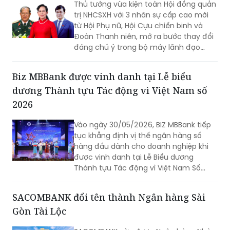
Thủ tướng vừa kiện toàn Hội đồng quản
trị NHCSXH với 3 nhân sự cấp cao mới
từ Hội Phụ nữ, Hội Cựu chiến binh và
Đoàn Thanh niên, mở ra bước thay đổi
đáng chú ý trong bộ máy lãnh đạo
ngân hàng chính sách đặc thù.
Biz MBBank được vinh danh tại Lễ biểu
dương Thành tựu Tác động vì Việt Nam số
2026
Vào ngày 30/05/2026, BIZ MBBank tiếp
tục khẳng định vị thế ngân hàng số
hàng đầu dành cho doanh nghiệp khi
được vinh danh tại Lễ Biểu dương
Thành tựu Tác động vì Việt Nam Số
(Viet Nam I4 Impact Awards). Giải pháp
Mở tài khoản doanh nghiệp “Toàn trình
SACOMBANK đổi tên thành Ngân hàng Sài
số - Tự động hoàn thiện hồ sơ doanh
Gòn Tài Lộc
nghiệp” được trao danh hiệu Dịch vụ số
xuất sắc, ghi nhận những nỗ lực đổi