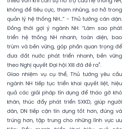
thiếu vốn khi cần sự hỗ trợ của hệ thống NH,
không để tiêu cực, tham nhũng, sơ hở trong
quản lý hệ thống NH…” - Thủ tướng căn dặn.
Đồng thời gợi ý ngành NH: “Làm sao phát
triển hệ thống NH nhanh, toàn diện, bao
trùm và bền vững, góp phần quan trọng để
đưa đất nước phát triển nhanh, bền vững
theo Nghị quyết Đại hội XIII đã đề ra".
Giao nhiệm vụ cụ thể, Thủ tướng yêu cầu
ngành NH tiếp tục triển khai quyết liệt, hiệu
quả các giải pháp tín dụng để tháo gỡ khó
khăn, thúc đẩy phát triển SXKD, giúp người
dân, DN tiếp cận tín dụng tốt hơn, đúng và
trúng hơn, tập trung cho những lĩnh vực ưu