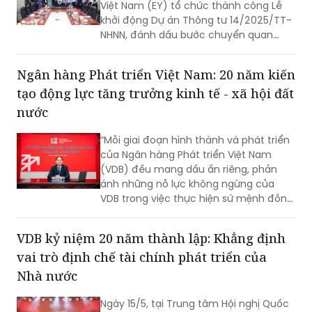
Việt Nam (EY) tổ chức thành công Lễ
khởi động Dự án Thông tư 14/2025/TT-
NHNN, đánh dấu bước chuyển quan
trọng trong lộ trình chuyển đổi áp dụng
phương pháp xếp hạng nội bộ (Internal
Ngân hàng Phát triển Việt Nam: 20 năm kiến
Rating-Based – IRB).
tạo động lực tăng trưởng kinh tế - xã hội đất
nước
“Mỗi giai đoạn hình thành và phát triển
của Ngân hàng Phát triển Việt Nam
(VDB) đều mang dấu ấn riêng, phản
ánh những nỗ lực không ngừng của
VDB trong việc thực hiện sứ mệnh đồng
hành cùng đất nước trên con đường
phát triển” - Tổng Giám đốc VDB Đào
VDB kỷ niệm 20 năm thành lập: Khẳng định
Quang Trường cho biết khi chia sẻ về
vai trò định chế tài chính phát triển của
chặng đường 20 năm hình thành và
phát triển của VDB.
Nhà nước
Ngày 15/5, tại Trung tâm Hội nghị Quốc