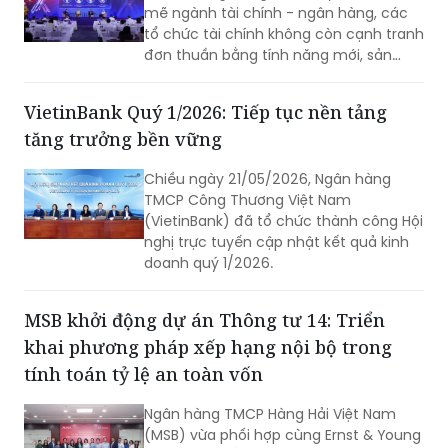
mẽ ngành tài chính - ngân hàng, các
tổ chức tài chính không còn cạnh tranh
đơn thuần bằng tính năng mới, sản
phẩm dịch vụ hay quy mô mạng lưới,
mà bằng khả năng thấu hiểu khách
VietinBank Quý 1/2026: Tiếp tục nền tảng
hàng, siêu cá nhân hóa và chuyển hóa
tăng trưởng bền vững
công nghệ thành trải nghiệm tối ưu của
khách hàng trong từng điểm chạm.
Chiều ngày 21/05/2026, Ngân hàng
TMCP Công Thương Việt Nam
(VietinBank) đã tổ chức thành công Hội
nghị trực tuyến cập nhật kết quả kinh
doanh quý 1/2026.
MSB khởi động dự án Thông tư 14: Triển
khai phương pháp xếp hạng nội bộ trong
tính toán tỷ lệ an toàn vốn
Ngân hàng TMCP Hàng Hải Việt Nam
(MSB) vừa phối hợp cùng Ernst & Young