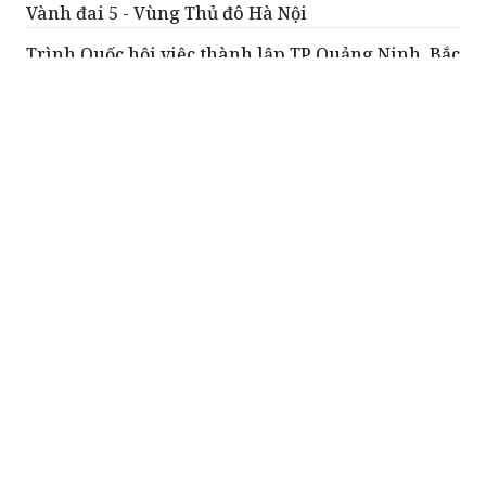
Vành đai 5 - Vùng Thủ đô Hà Nội
Trình Quốc hội việc thành lập TP Quảng Ninh, Bắc
Ninh
Kiên quyết không hạ các chỉ tiêu về chất lượng
Đưa đổi mới sáng tạo thành động lực phát triển
của toàn xã hội
ĐỌC THÊM
Đổi mới tư duy đối ngoại, góp phần thực
hiện mục tiêu tăng trưởng
Sáng 4/8, tham dự và phát biểu chỉ
đạo tại Phiên toàn thể của Hội nghị
Ngoại giao lần thứ 33, Thủ tướng Lê
Minh Hưng yêu cầu ngành Ngoại giao
tiếp tục đổi mới mạnh mẽ tư duy,