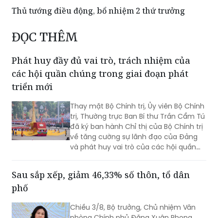
Thủ tướng điều động, bổ nhiệm 2 thứ trưởng
ĐỌC THÊM
Phát huy đầy đủ vai trò, trách nhiệm của
các hội quần chúng trong giai đoạn phát
triển mới
Thay mặt Bộ Chính trị, Ủy viên Bộ Chính
trị, Thường trực Ban Bí thư Trần Cẩm Tú
đã ký ban hành Chỉ thị của Bộ Chính trị
về tăng cường sự lãnh đạo của Đảng
và phát huy vai trò của các hội quần
chúng trong giai đoạn phát triển mới
(Chỉ thị số 11-CT/TW)
Sau sắp xếp, giảm 46,33% số thôn, tổ dân
phố
Chiều 3/8, Bộ trưởng, Chủ nhiệm Văn
phòng Chính phủ Đặng Xuân Phong,