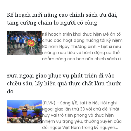
phận Một cửa Bộ Quốc phòng.
Kế hoạch mới nâng cao chính sách ưu đãi,
tăng cường chăm lo người có công
Kế hoạch triển khai thực hiện Đề án tổ
chức các hoạt động hướng tới Kỷ niệm
80 năm Ngày Thương binh - Liệt sĩ nêu
những mục tiêu và hành động cụ thể
nhằm nâng cao hơn nữa chính sách ưu
đãi, chăm lo đời sống người có công và
thân nhân người có công; xác định rõ
Đưa ngoại giao phục vụ phát triển đi vào
trách nhiệm của người đứng đầu các
chiều sâu, lấy hiệu quả thực chất làm thước
bộ, cơ quan trung ương và địa phương
trong tổ chức triển khai...
đo
(PLVN) - Sáng 1/8, tại Hà Nội, Hội nghị
Ngoại giao lần thứ 33 với chủ đề “Phát
huy vai trò tiên phong và thực hiện
nhiệm vụ trọng yếu, thường xuyên của
đối ngoại Việt Nam trong kỷ nguyên