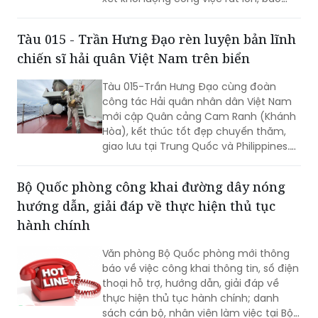
gồm dự kiến biểu quyết thông qua
nhiều dự án luật quan trọng...
Tàu 015 - Trần Hưng Đạo rèn luyện bản lĩnh
chiến sĩ hải quân Việt Nam trên biển
Tàu 015-Trần Hưng Đạo cùng đoàn
công tác Hải quân nhân dân Việt Nam
mới cập Quân cảng Cam Ranh (Khánh
Hòa), kết thúc tốt đẹp chuyến thăm,
giao lưu tại Trung Quốc và Philippines.
Trong điều kiện hoạt động liên tục trên
biển, tàu đã duy trì nghiêm các chế độ
Bộ Quốc phòng công khai đường dây nóng
trực sẵn sàng chiến đấu, trực canh, đi
hướng dẫn, giải đáp về thực hiện thủ tục
ca; tổ chức luyện tập các phương án...
hành chính
Văn phòng Bộ Quốc phòng mới thông
báo về việc công khai thông tin, số điện
thoại hỗ trợ, hướng dẫn, giải đáp về
thực hiện thủ tục hành chính; danh
sách cán bộ, nhân viên làm việc tại Bộ