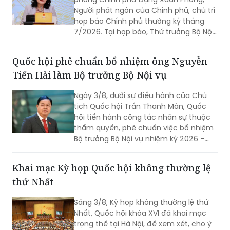
Người phát ngôn của Chính phủ, chủ trì
họp báo Chính phủ thường kỳ tháng
7/2026. Tại họp báo, Thứ trưởng Bộ Nội
vụ Nguyễn Thị Hà đã thông tin về kết
quả sắp xếp các thôn, tổ dân phố trên
Quốc hội phê chuẩn bổ nhiệm ông Nguyễn
toàn quốc.
Tiến Hải làm Bộ trưởng Bộ Nội vụ
Ngày 3/8, dưới sự điều hành của Chủ
tịch Quốc hội Trần Thanh Mẫn, Quốc
hội tiến hành công tác nhân sự thuộc
thẩm quyền, phê chuẩn việc bổ nhiệm
Bộ trưởng Bộ Nội vụ nhiệm kỳ 2026 -
2031 đối với ông Nguyễn Tiến Hải, Ủy
viên Ban Chấp hành Trung ương Đảng,
Khai mạc Kỳ họp Quốc hội không thường lệ
quyền Bộ trưởng Bộ Nội vụ.
thứ Nhất
Sáng 3/8, Kỳ họp không thường lệ thứ
Nhất, Quốc hội khóa XVI đã khai mạc
trọng thể tại Hà Nội, để xem xét, cho ý