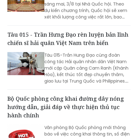
xét khối lượng công việc rất lớn, bao
gồm dự kiến biểu quyết thông qua
nhiều dự án luật quan trọng...
Tàu 015 - Trần Hưng Đạo rèn luyện bản lĩnh
chiến sĩ hải quân Việt Nam trên biển
Tàu 015-Trần Hưng Đạo cùng đoàn
công tác Hải quân nhân dân Việt Nam
mới cập Quân cảng Cam Ranh (Khánh
Hòa), kết thúc tốt đẹp chuyến thăm,
giao lưu tại Trung Quốc và Philippines.
Trong điều kiện hoạt động liên tục trên
biển, tàu đã duy trì nghiêm các chế độ
Bộ Quốc phòng công khai đường dây nóng
trực sẵn sàng chiến đấu, trực canh, đi
hướng dẫn, giải đáp về thực hiện thủ tục
ca; tổ chức luyện tập các phương án...
hành chính
Văn phòng Bộ Quốc phòng mới thông
báo về việc công khai thông tin, số điện
thoại hỗ trợ, hướng dẫn, giải đáp về
thực hiện thủ tục hành chính; danh
sách cán bộ, nhân viên làm việc tại Bộ