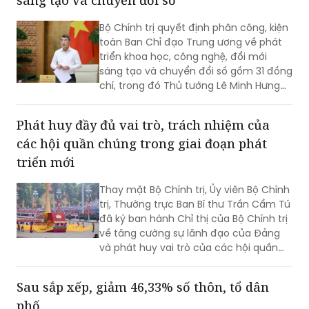
toàn Ban Chỉ đạo Trung ương về phát
triển khoa học, công nghệ, đổi mới
sáng tạo và chuyển đổi số gồm 31 đồng
chí, trong đó Thủ tướng Lê Minh Hưng
làm Trưởng Ban.
Phát huy đầy đủ vai trò, trách nhiệm của
các hội quần chúng trong giai đoạn phát
triển mới
Thay mặt Bộ Chính trị, Ủy viên Bộ Chính
trị, Thường trực Ban Bí thư Trần Cẩm Tú
đã ký ban hành Chỉ thị của Bộ Chính trị
về tăng cường sự lãnh đạo của Đảng
và phát huy vai trò của các hội quần
chúng trong giai đoạn phát triển mới
(Chỉ thị số 11-CT/TW)
Sau sắp xếp, giảm 46,33% số thôn, tổ dân
phố
Chiều 3/8, Bộ trưởng, Chủ nhiệm Văn