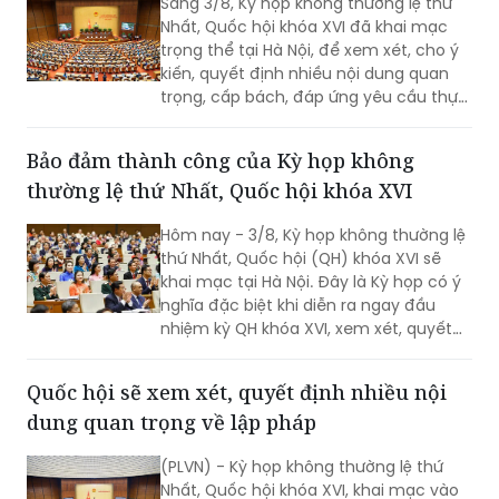
kiến, quyết định nhiều nội dung quan
trọng, cấp bách, đáp ứng yêu cầu thực
tiễn, vì sự phát triển nhanh, bền vững
của đất nước.
Bảo đảm thành công của Kỳ họp không
thường lệ thứ Nhất, Quốc hội khóa XVI
Hôm nay - 3/8, Kỳ họp không thường lệ
thứ Nhất, Quốc hội (QH) khóa XVI sẽ
khai mạc tại Hà Nội. Đây là Kỳ họp có ý
nghĩa đặc biệt khi diễn ra ngay đầu
nhiệm kỳ QH khóa XVI, xem xét, quyết
định nhiều nội dung quan trọng về
công tác lập pháp, công tác nhân sự
Quốc hội sẽ xem xét, quyết định nhiều nội
và các vấn đề thuộc thẩm quyền của
dung quan trọng về lập pháp
QH. Việc các cơ quan của QH và Chính
phủ khẩn trương hoàn tất công tác
(PLVN) - Kỳ họp không thường lệ thứ
chuẩn bị cho thấy quyết tâm đưa các
Nhất, Quốc hội khóa XVI, khai mạc vào
chủ trương của Đảng nhanh chóng đi
sáng mai, 3/8 tại Nhà Quốc hội. Theo
vào cuộc sống thông qua những quyết
dự kiến chương trình, Quốc hội sẽ xem
sách kịp thời của QH.