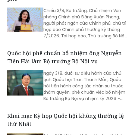
phòng Chính phủ Đặng Xuân Phong,
Người phát ngôn của Chính phủ, chủ trì
họp báo Chính phủ thường kỳ tháng
7/2026. Tại họp báo, Thứ trưởng Bộ Nội
vụ Nguyễn Thị Hà đã thông tin về kết
quả sắp xếp các thôn, tổ dân phố trên
Quốc hội phê chuẩn bổ nhiệm ông Nguyễn
toàn quốc.
Tiến Hải làm Bộ trưởng Bộ Nội vụ
Ngày 3/8, dưới sự điều hành của Chủ
tịch Quốc hội Trần Thanh Mẫn, Quốc
hội tiến hành công tác nhân sự thuộc
thẩm quyền, phê chuẩn việc bổ nhiệm
Bộ trưởng Bộ Nội vụ nhiệm kỳ 2026 -
2031 đối với ông Nguyễn Tiến Hải, Ủy
viên Ban Chấp hành Trung ương Đảng,
Khai mạc Kỳ họp Quốc hội không thường lệ
quyền Bộ trưởng Bộ Nội vụ.
thứ Nhất
Sáng 3/8, Kỳ họp không thường lệ thứ
Nhất, Quốc hội khóa XVI đã khai mạc
trọng thể tại Hà Nội, để xem xét, cho ý