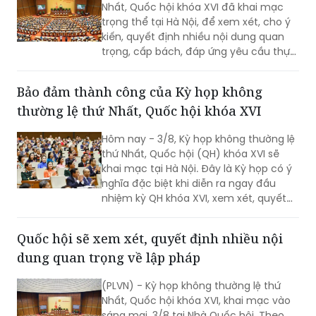
Nhất, Quốc hội khóa XVI đã khai mạc
trọng thể tại Hà Nội, để xem xét, cho ý
kiến, quyết định nhiều nội dung quan
trọng, cấp bách, đáp ứng yêu cầu thực
tiễn, vì sự phát triển nhanh, bền vững
của đất nước.
Bảo đảm thành công của Kỳ họp không
thường lệ thứ Nhất, Quốc hội khóa XVI
Hôm nay - 3/8, Kỳ họp không thường lệ
thứ Nhất, Quốc hội (QH) khóa XVI sẽ
khai mạc tại Hà Nội. Đây là Kỳ họp có ý
nghĩa đặc biệt khi diễn ra ngay đầu
nhiệm kỳ QH khóa XVI, xem xét, quyết
định nhiều nội dung quan trọng về
công tác lập pháp, công tác nhân sự
Quốc hội sẽ xem xét, quyết định nhiều nội
và các vấn đề thuộc thẩm quyền của
dung quan trọng về lập pháp
QH. Việc các cơ quan của QH và Chính
phủ khẩn trương hoàn tất công tác
(PLVN) - Kỳ họp không thường lệ thứ
chuẩn bị cho thấy quyết tâm đưa các
Nhất, Quốc hội khóa XVI, khai mạc vào
chủ trương của Đảng nhanh chóng đi
sáng mai, 3/8 tại Nhà Quốc hội. Theo