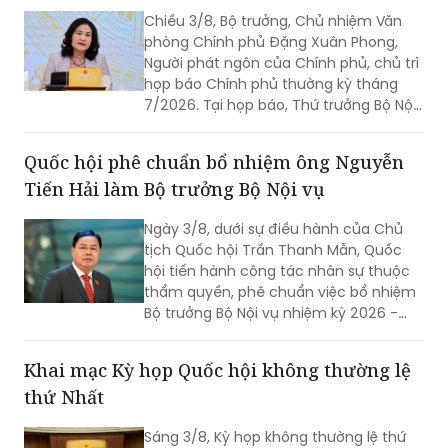
Chiều 3/8, Bộ trưởng, Chủ nhiệm Văn
phòng Chính phủ Đặng Xuân Phong,
Người phát ngôn của Chính phủ, chủ trì
họp báo Chính phủ thường kỳ tháng
7/2026. Tại họp báo, Thứ trưởng Bộ Nội
vụ Nguyễn Thị Hà đã thông tin về kết
quả sắp xếp các thôn, tổ dân phố trên
Quốc hội phê chuẩn bổ nhiệm ông Nguyễn
toàn quốc.
Tiến Hải làm Bộ trưởng Bộ Nội vụ
Ngày 3/8, dưới sự điều hành của Chủ
tịch Quốc hội Trần Thanh Mẫn, Quốc
hội tiến hành công tác nhân sự thuộc
thẩm quyền, phê chuẩn việc bổ nhiệm
Bộ trưởng Bộ Nội vụ nhiệm kỳ 2026 -
2031 đối với ông Nguyễn Tiến Hải, Ủy
viên Ban Chấp hành Trung ương Đảng,
Khai mạc Kỳ họp Quốc hội không thường lệ
quyền Bộ trưởng Bộ Nội vụ.
thứ Nhất
Sáng 3/8, Kỳ họp không thường lệ thứ