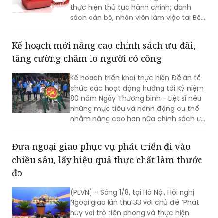
thực hiện thủ tục hành chính; danh
sách cán bộ, nhân viên làm việc tại Bộ
phận Một cửa Bộ Quốc phòng.
Kế hoạch mới nâng cao chính sách ưu đãi,
tăng cường chăm lo người có công
Kế hoạch triển khai thực hiện Đề án tổ
chức các hoạt động hướng tới Kỷ niệm
80 năm Ngày Thương binh - Liệt sĩ nêu
những mục tiêu và hành động cụ thể
nhằm nâng cao hơn nữa chính sách ưu
đãi, chăm lo đời sống người có công và
thân nhân người có công; xác định rõ
Đưa ngoại giao phục vụ phát triển đi vào
trách nhiệm của người đứng đầu các
chiều sâu, lấy hiệu quả thực chất làm thước
bộ, cơ quan trung ương và địa phương
trong tổ chức triển khai...
đo
(PLVN) - Sáng 1/8, tại Hà Nội, Hội nghị
Ngoại giao lần thứ 33 với chủ đề “Phát
huy vai trò tiên phong và thực hiện