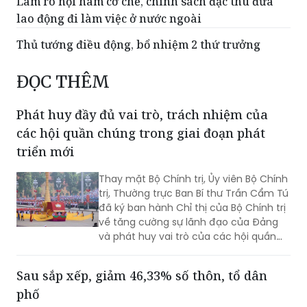
Làm rõ nội hàm cơ chế, chính sách đặc thù đưa
lao động đi làm việc ở nước ngoài
Thủ tướng điều động, bổ nhiệm 2 thứ trưởng
ĐỌC THÊM
Phát huy đầy đủ vai trò, trách nhiệm của
các hội quần chúng trong giai đoạn phát
triển mới
Thay mặt Bộ Chính trị, Ủy viên Bộ Chính
trị, Thường trực Ban Bí thư Trần Cẩm Tú
đã ký ban hành Chỉ thị của Bộ Chính trị
về tăng cường sự lãnh đạo của Đảng
và phát huy vai trò của các hội quần
chúng trong giai đoạn phát triển mới
(Chỉ thị số 11-CT/TW)
Sau sắp xếp, giảm 46,33% số thôn, tổ dân
phố