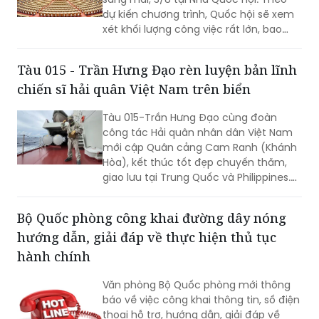
vào cuộc sống thông qua những quyết
dự kiến chương trình, Quốc hội sẽ xem
sách kịp thời của QH.
xét khối lượng công việc rất lớn, bao
gồm dự kiến biểu quyết thông qua
nhiều dự án luật quan trọng...
Tàu 015 - Trần Hưng Đạo rèn luyện bản lĩnh
chiến sĩ hải quân Việt Nam trên biển
Tàu 015-Trần Hưng Đạo cùng đoàn
công tác Hải quân nhân dân Việt Nam
mới cập Quân cảng Cam Ranh (Khánh
Hòa), kết thúc tốt đẹp chuyến thăm,
giao lưu tại Trung Quốc và Philippines.
Trong điều kiện hoạt động liên tục trên
biển, tàu đã duy trì nghiêm các chế độ
Bộ Quốc phòng công khai đường dây nóng
trực sẵn sàng chiến đấu, trực canh, đi
hướng dẫn, giải đáp về thực hiện thủ tục
ca; tổ chức luyện tập các phương án...
hành chính
Văn phòng Bộ Quốc phòng mới thông
báo về việc công khai thông tin, số điện
thoại hỗ trợ, hướng dẫn, giải đáp về